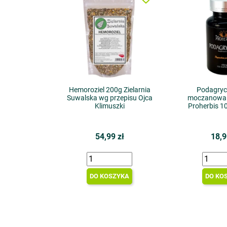
Hemoroziel 200g Zielarnia
Podagryc
Suwalska wg przepisu Ojca
moczanowa a
Klimuszki
Proherbis 1
54,99 zł
18,9
DO KOSZYKA
DO KO