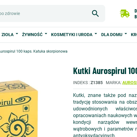
D
B
ZIOŁA
ŻYWNOŚĆ
KOSMETYKI I URODA
DLA DOMU
KR
Aurospirul 100 kaps. Katuka skorpionowa
Kutki Aurospirul 1
INDEKS
Z1385
MARKA
AUROS
Kutki, znane także pod na
tradycję stosowania na obsza
udowodnionych właściw
opracowaniach naukowych ws
kondycji narządów wewn
wątrobowych i parametrów 
antyoksydacyjnych.