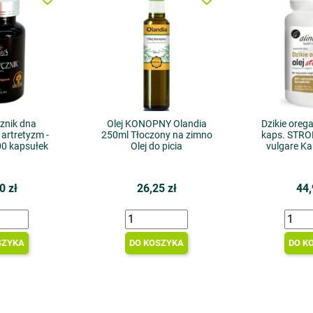
znik dna
Olej KONOPNY Olandia
Dzikie oreg
rtretyzm -
250ml Tłoczony na zimno
kaps. STR
00 kapsułek
Olej do picia
vulgare K
0 zł
26,25 zł
44,
SZYKA
DO KOSZYKA
DO K