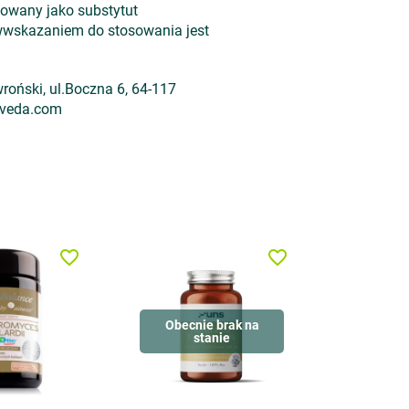
sowany jako substytut
iwwskazaniem do stosowania jest
roński, ul.Boczna 6, 64-117
rveda.com
favorite_border
favorite_border
Obecnie brak na
stanie