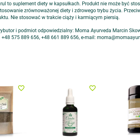
rul to suplement diety w kapsułkach. Produkt nie może być sto
 stosowanie zrównoważonej diety i zdrowego trybu życia. Przec
ktu. Nie stosować w trakcie ciąży i karmiącym piersią.
trybutor i podmiot odpowiedzialny: Moma Ayurveda Marcin Skow
tel. +48 575 889 656, +48 661 889 656, e-mail: moma@momaayu
favorite_border
favorite_border