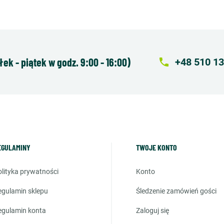
k - piątek w godz. 9:00 - 16:00)
local_phone
+48 510 13
EGULAMINY
TWOJE KONTO
polityka prywatności
konto
regulamin sklepu
śledzenie zamówień gości
regulamin konta
zaloguj się