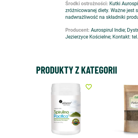
Środki ostrożności:
Kutki Aurospi
zróżnicowanej diety. Ważne jest
nadwrażliwość na składniki produ
Producent:
Aurospirul Indie; Dys
Jezierzyce Kościelne; Kontakt: 
PRODUKTY Z KATEGORII
favorite_border