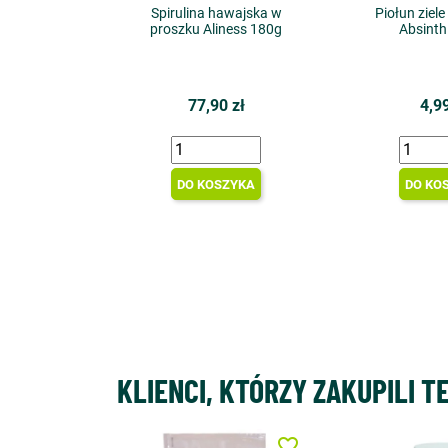
Spirulina hawajska w
Piołun ziele
proszku Aliness 180g
Absinth
77,90 zł
4,99
DO KOSZYKA
DO KO
KLIENCI, KTÓRZY ZAKUPILI T
favorite_border