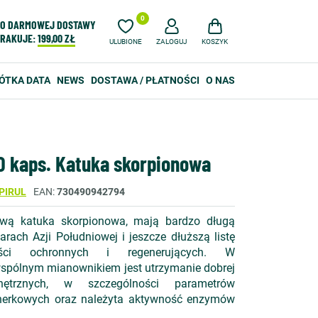
0
O DARMOWEJ DOSTAWY
RAKUJE:
199,00 ZŁ
ULUBIONE
ZALOGUJ
KOSZYK
ÓTKA DATA
NEWS
DOSTAWA / PŁATNOŚCI
O NAS
00 kaps. Katuka skorpionowa
PIRUL
EAN
730490942794
zwą katuka skorpionowa, mają bardzo długą
rach Azji Południowej i jeszcze dłuższą listę
ości ochronnych i regenerujących. W
pólnym mianownikiem jest utrzymanie dobrej
ętrznych, w szczególności parametrów
nerkowych oraz należyta aktywność enzymów