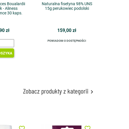
es Boualardii
Naturalna fisetyna 98% UNS
k - Aliness
15g perukowiec podolski
nce 30 kaps.
90 zł
159,00 zł
POWIADOM O DOSTĘPNOŚCI
OSZYKA
Zobacz produkty z kategorii

favorite_border
favorite_border