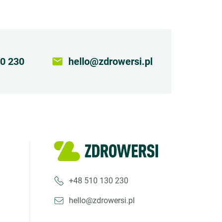
0 230
email
hello@zdrowersi.pl
+48 510 130 230
hello@zdrowersi.pl