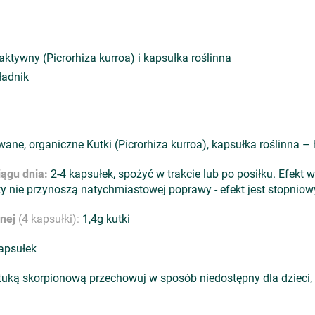
 aktywny (Picrorhiza kurroa) i kapsułka roślinna
ładnik
wane, organiczne Kutki (Picrorhiza kurroa), kapsułka roślinna 
iągu dnia:
2-4 kapsułek, spożyć w trakcie lub po posiłku. Efekt 
 nie przynoszą natychmiastowej poprawy - efekt jest stopniowy,
nnej
(4 kapsułki):
1,4g kutki
apsułek
tuką skorpionową przechowuj w sposób niedostępny dla dzieci,