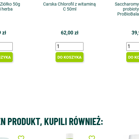
 Ziółko 50g
Carska Chlorofil z witaminą
Saccharomyc
i herba
C 50ml
probioty
ProBioBala
 zł
62,00 zł
39,
SZYKA
DO KOSZYKA
DO K
EN PRODUKT, KUPILI RÓWNIEŻ:
favorite_border
favorite_border