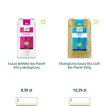
favorite_border
favorite_border
Kasza MANNA Bio Planet
Ekologiczna kasza BULGUR
500 g ekologiczna
Bio Planet 500g
8,30 zł
10,29 zł