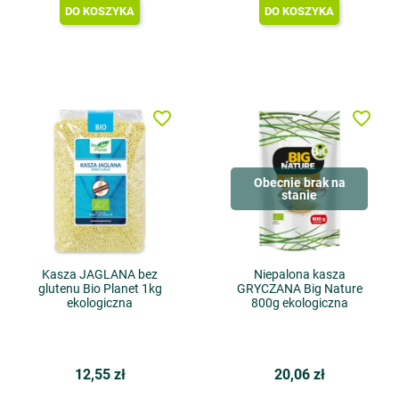
DO KOSZYKA
DO KOSZYKA
favorite_border
favorite_border
Obecnie brak na
stanie
Kasza JAGLANA bez
Niepalona kasza
glutenu Bio Planet 1kg
GRYCZANA Big Nature
ekologiczna
800g ekologiczna
12,55 zł
20,06 zł