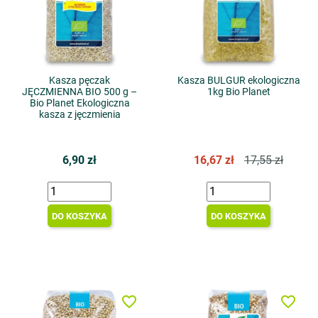
Kasza pęczak
Kasza BULGUR ekologiczna
JĘCZMIENNA BIO 500 g –
1kg Bio Planet
Bio Planet Ekologiczna
kasza z jęczmienia
6,90 zł
16,67 zł
17,55 zł
DO KOSZYKA
DO KOSZYKA
favorite_border
favorite_border