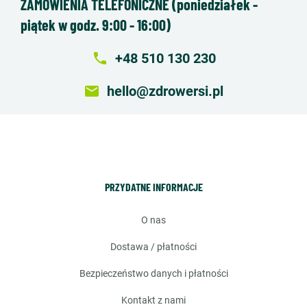
ZAMÓWIENIA TELEFONICZNE (poniedziałek -
piątek w godz. 9:00 - 16:00)
local_phone
+48 510 130 230
email
hello@zdrowersi.pl
PRZYDATNE INFORMACJE
o nas
dostawa / płatności
bezpieczeństwo danych i płatności
kontakt z nami