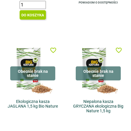
POWIADOM O DOSTĘPNOŚCI
DO KOSZYKA
favorite_border
favorite_border
Obecnie brak na
Obecnie brak na
stanie
stanie
Ekologiczna kasza
Niepalona kasza
JAGLANA 1,5 kg Bio Nature
GRYCZANA ekologiczna Big
Nature 1,5 kg