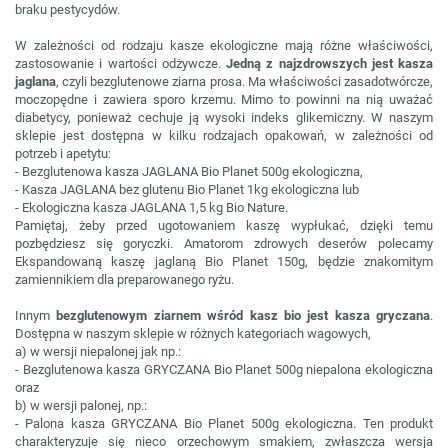
braku pestycydów.
W zależności od rodzaju kasze ekologiczne mają różne właściwości,
zastosowanie i wartości odżywcze.
Jedną z najzdrowszych jest kasza
jaglana
, czyli bezglutenowe ziarna prosa. Ma właściwości zasadotwórcze,
moczopędne i zawiera sporo krzemu. Mimo to powinni na nią uważać
diabetycy, ponieważ cechuje ją wysoki indeks glikemiczny. W naszym
sklepie jest dostępna w kilku rodzajach opakowań, w zależności od
potrzeb i apetytu:
- Bezglutenowa kasza JAGLANA Bio Planet 500g ekologiczna,
- Kasza JAGLANA bez glutenu Bio Planet 1kg ekologiczna lub
- Ekologiczna kasza JAGLANA 1,5 kg Bio Nature.
Pamiętaj, żeby przed ugotowaniem kaszę wypłukać, dzięki temu
pozbędziesz się goryczki. Amatorom zdrowych deserów polecamy
Ekspandowaną kaszę jaglaną Bio Planet 150g, będzie znakomitym
zamiennikiem dla preparowanego ryżu.
Innym
bezglutenowym ziarnem wśród kasz bio jest kasza gryczana
.
Dostępna w naszym sklepie w różnych kategoriach wagowych,
a) w wersji niepalonej jak np.:
- Bezglutenowa kasza GRYCZANA Bio Planet 500g niepalona ekologiczna
oraz
b) w wersji palonej, np.:
- Palona kasza GRYCZANA Bio Planet 500g ekologiczna. Ten produkt
charakteryzuje się nieco orzechowym smakiem, zwłaszcza wersja