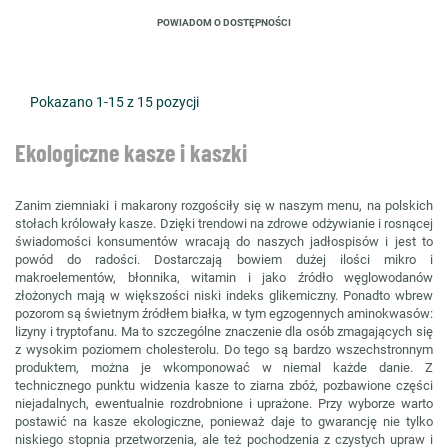
POWIADOM O DOSTĘPNOŚCI
Pokazano 1-15 z 15 pozycji
Ekologiczne kasze i kaszki
Zanim ziemniaki i makarony rozgościły się w naszym menu, na polskich
stołach królowały kasze. Dzięki trendowi na zdrowe odżywianie i rosnącej
świadomości konsumentów wracają do naszych jadłospisów i jest to
powód do radości. Dostarczają bowiem dużej ilości mikro i
makroelementów, błonnika, witamin i jako źródło węglowodanów
złożonych mają w większości niski indeks glikemiczny. Ponadto wbrew
pozorom są świetnym źródłem białka, w tym egzogennych aminokwasów:
lizyny i tryptofanu. Ma to szczególne znaczenie dla osób zmagających się
z wysokim poziomem cholesterolu. Do tego są bardzo wszechstronnym
produktem, można je wkomponować w niemal każde danie. Z
technicznego punktu widzenia kasze to ziarna zbóż, pozbawione części
niejadalnych, ewentualnie rozdrobnione i uprażone. Przy wyborze warto
postawić na kasze ekologiczne, ponieważ daje to gwarancję nie tylko
niskiego stopnia przetworzenia, ale też pochodzenia z czystych upraw i