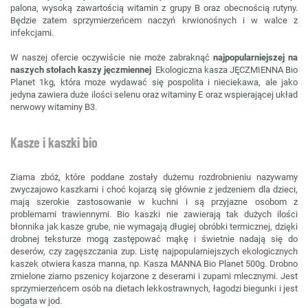
palona, wysoką zawartością witamin z grupy B oraz obecnością rutyny.
Będzie zatem sprzymierzeńcem naczyń krwionośnych i w walce z
infekcjami.
W naszej ofercie oczywiście nie może zabraknąć
najpopularniejszej na
naszych stołach kaszy jęczmiennej
Ekologiczna kasza JĘCZMIENNA Bio
Planet 1kg, która może wydawać się pospolita i nieciekawa, ale jako
jedyna zawiera duże ilości selenu oraz witaminy E oraz wspierającej układ
nerwowy witaminy B3.
Kasze i kaszki bio
Ziarna zbóż, które poddane zostały dużemu rozdrobnieniu nazywamy
zwyczajowo kaszkami i choć kojarzą się głównie z jedzeniem dla dzieci,
mają szerokie zastosowanie w kuchni i są przyjazne osobom z
problemami trawiennymi. Bio kaszki nie zawierają tak dużych ilości
błonnika jak kasze grube, nie wymagają długiej obróbki termicznej, dzięki
drobnej teksturze mogą zastępować mąkę i świetnie nadają się do
deserów, czy zagęszczania zup. Listę najpopularniejszych ekologicznych
kaszek otwiera kasza manna, np. Kasza MANNA Bio Planet 500g. Drobno
zmielone ziarno pszenicy kojarzone z deserami i zupami mlecznymi. Jest
sprzymierzeńcem osób na dietach lekkostrawnych, łagodzi biegunki i jest
bogata w jod.