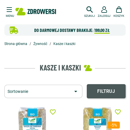
MENU
SZUKAJ
ZALOGUJ
KOSZYK
DO DARMOWEJ DOSTAWY BRAKUJE:
199,00 ZŁ
Strona główna
Żywność
Kasze i kaszki
KASZE I KASZKI

FILTRUJ
Sortowanie
favorite_border
favorite_border
-5%