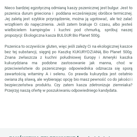
Nieco bardziej egzotyczną odmianą kaszy pszenicznej jest bulgur. Jest to
pszenica durum gnieciona i poddana wcześniejszej obróbce termicznej.
Jej zaletą jest szybkie przyrządzenie, można ją ugotować, ale też zalać
wrzątkiem do napęcznienia. Jeśli zatem brakuje Ci czasu, albo jesteś
wielbicielem kampingów i kuchni pod chmurką, spróbuj naszej
propozycji: Ekologiczna kasza BULGUR Bio Planet 500g.
Pszenica to oczywiście gluten, więc jeśli zależy Ci na ekologicznej kaszce
bez tej substancji, sięgnij po Kaszkę KUKURYDZIANĄ Bio Planet 500g.
Znana zwłaszcza z kuchni południowej Europy i Ameryki kaszka
kukurydziana ma podobne zastosowanie jak manna, choć w
przeciwieństwie do pszenicznego odpowiednika odznacza się sporą
zawartością witaminy A i selenu. Co prawda kukurydza jest ostatnio
owiana złą sławą, ale wybierając opcję bio masz pewność co do jakości i
bezpieczeństwa produktu. Czy zatem kasza zdetronizuje ziemniaka?
Przejrzyj naszą ofertę w poszukiwaniu odpowiedniego kandydata.