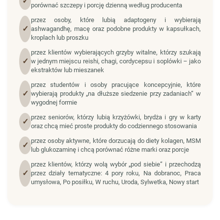
✓
porównać szczepy i porcję dzienną według producenta
przez osoby, które lubią adaptogeny i wybierają
✓
ashwagandhę, macę oraz podobne produkty w kapsułkach,
kroplach lub proszku
przez klientów wybierających grzyby witalne, którzy szukają
✓
w jednym miejscu reishi, chagi, cordycepsu i soplówki – jako
ekstraktów lub mieszanek
przez studentów i osoby pracujące koncepcyjnie, które
✓
wybierają produkty „na dłuższe siedzenie przy zadaniach” w
wygodnej formie
przez seniorów, którzy lubią krzyżówki, brydża i gry w karty
✓
oraz chcą mieć proste produkty do codziennego stosowania
przez osoby aktywne, które dorzucają do diety kolagen, MSM
✓
lub glukozaminę i chcą porównać różne marki oraz porcje
przez klientów, którzy wolą wybór „pod siebie” i przechodzą
✓
przez działy tematyczne: 4 pory roku, Na dobranoc, Praca
umysłowa, Po posiłku, W ruchu, Uroda, Sylwetka, Nowy start