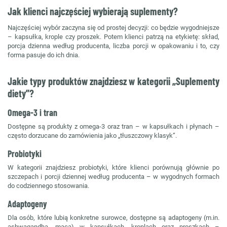
Jak klienci najczęściej wybierają suplementy?
Najczęściej wybór zaczyna się od prostej decyzji: co będzie wygodniejsze
– kapsułka, krople czy proszek. Potem klienci patrzą na etykietę: skład,
porcja dzienna według producenta, liczba porcji w opakowaniu i to, czy
forma pasuje do ich dnia.
Jakie typy produktów znajdziesz w kategorii „Suplementy
diety”?
Omega-3 i tran
Dostępne są produkty z omega-3 oraz tran – w kapsułkach i płynach –
często dorzucane do zamówienia jako „tłuszczowy klasyk”.
Probiotyki
W kategorii znajdziesz probiotyki, które klienci porównują głównie po
szczepach i porcji dziennej według producenta – w wygodnych formach
do codziennego stosowania.
Adaptogeny
Dla osób, które lubią konkretne surowce, dostępne są adaptogeny (m.in.
ashwagandha, maca) w kapsułkach, kroplach oraz proszkach –