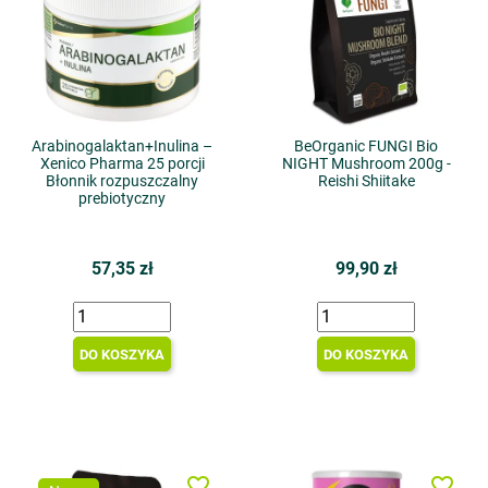
Arabinogalaktan+Inulina –
BeOrganic FUNGI Bio
Xenico Pharma 25 porcji
NIGHT Mushroom 200g -
Błonnik rozpuszczalny
Reishi Shiitake
prebiotyczny
57,35 zł
99,90 zł
DO KOSZYKA
DO KOSZYKA
favorite_border
favorite_border