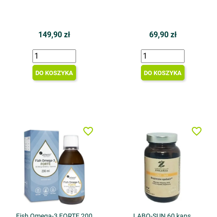
149,90 zł
69,90 zł
DO KOSZYKA
DO KOSZYKA
favorite_border
favorite_border
Fish Omega-3 FORTE 200
LABO-SUN 60 kaps.