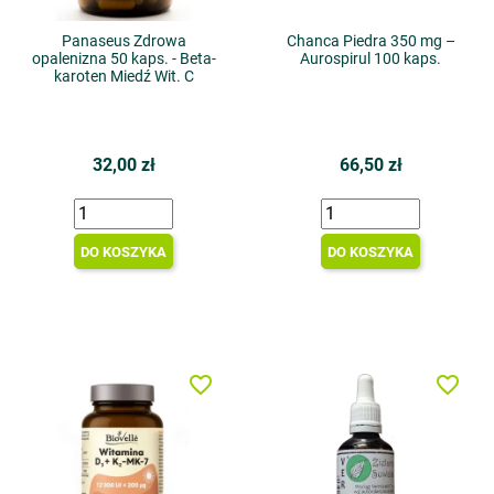
Panaseus Zdrowa
Chanca Piedra 350 mg –
opalenizna 50 kaps. - Beta-
Aurospirul 100 kaps.
karoten Miedź Wit. C
32,00 zł
66,50 zł
DO KOSZYKA
DO KOSZYKA
favorite_border
favorite_border