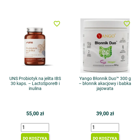
favorite_border
favorite_border
UNS Probiotyk na jelita IBS
Yango Błonnik Duo™ 300 g
30 kaps. – LactoSpore® i
– błonnik akacjowy i babka
inulina
jajowata
55,00 zł
39,00 zł
DO KOSZYKA
DO KOSZYKA