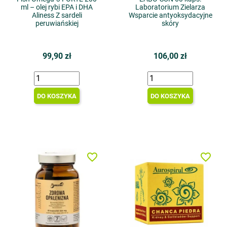
ml – olej rybi EPA i DHA
Laboratorium Zielarza
Aliness Z sardeli
Wsparcie antyoksydacyjne
peruwiańskiej
skóry
99,90 zł
106,00 zł
DO KOSZYKA
DO KOSZYKA
favorite_border
favorite_border