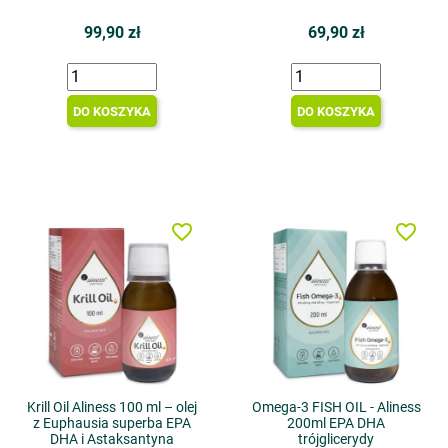
99,90 zł
69,90 zł
DO KOSZYKA
DO KOSZYKA
favorite_border
favorite_border
Krill Oil Aliness 100 ml – olej
Omega-3 FISH OIL - Aliness
z Euphausia superba EPA
200ml EPA DHA
DHA i Astaksantyna
trójglicerydy