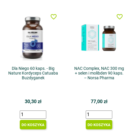
favorite_border
favorite_border
Dla Niego 60 kaps. - Big
NAC Complex, NAC 300 mg
Nature Kordyceps Catuaba
+ selen i molibden 90 kaps.
Buzdyganek
– Norsa Pharma
30,30 zł
77,00 zł
DO KOSZYKA
DO KOSZYKA