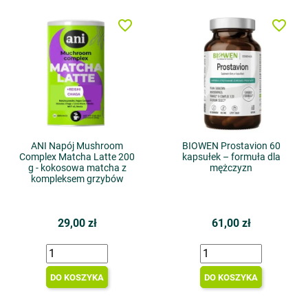
favorite_border
favorite_border
ANI Napój Mushroom
BIOWEN Prostavion 60
Complex Matcha Latte 200
kapsułek – formuła dla
g - kokosowa matcha z
mężczyzn
kompleksem grzybów
29,00 zł
61,00 zł
DO KOSZYKA
DO KOSZYKA