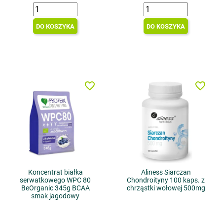
DO KOSZYKA
DO KOSZYKA
favorite_border
favorite_border
Koncentrat białka
Aliness Siarczan
serwatkowego WPC 80
Chondroityny 100 kaps. z
BeOrganic 345g BCAA
chrząstki wołowej 500mg
smak jagodowy