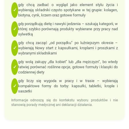
gdy chcą zadbać o wygląd jako element stylu życia i
✓
wybierają składniki często spotykane w tej grupie: kolagen,
biotyna, cynk, krzem oraz gotowe formuły
gdy porządkują dietę i nawyki jedzenia – szukają kategorii, w
✓
której szybko porównają produkty wybierane przy pracy nad
sylwetką
gdy chcą zacząć „od porządku” po luźniejszym okresie –
✓
wybierają Nowy start z kapsułkami, kroplami i proszkami z
wybranymi składnikami
gdy wolą zakupy „dla kobiet” lub „dla mężczyzn”, bo wtedy
✓
łatwiej porównać roślinne opcje, gotowe formuły i klasyki do
codziennej diety
gdy liczy się wygoda w pracy i w trasie – wybierają
✓
kompaktowe formy do torby: kapsułki, tabletki, krople i
saszetki
Informacje odnoszą się do kontekstu wyboru produktów i nie
stanowią porady medycznej ani deklaracji działania.