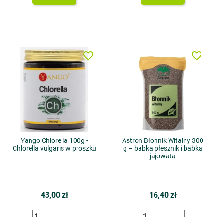
favorite_border
favorite_border
Yango Chlorella 100g -
Astron Błonnik Witalny 300
Chlorella vulgaris w proszku
g – babka płesznik i babka
jajowata
43,00 zł
16,40 zł