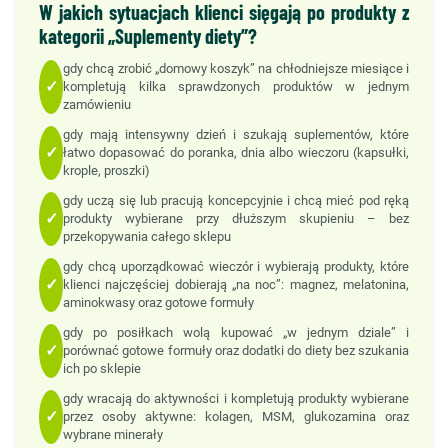
W jakich sytuacjach klienci sięgają po produkty z
kategorii „Suplementy diety”?
gdy chcą zrobić „domowy koszyk” na chłodniejsze miesiące i
✓
kompletują kilka sprawdzonych produktów w jednym
zamówieniu
gdy mają intensywny dzień i szukają suplementów, które
✓
łatwo dopasować do poranka, dnia albo wieczoru (kapsułki,
krople, proszki)
gdy uczą się lub pracują koncepcyjnie i chcą mieć pod ręką
✓
produkty wybierane przy dłuższym skupieniu – bez
przekopywania całego sklepu
gdy chcą uporządkować wieczór i wybierają produkty, które
✓
klienci najczęściej dobierają „na noc”: magnez, melatonina,
aminokwasy oraz gotowe formuły
gdy po posiłkach wolą kupować „w jednym dziale” i
✓
porównać gotowe formuły oraz dodatki do diety bez szukania
ich po sklepie
gdy wracają do aktywności i kompletują produkty wybierane
✓
przez osoby aktywne: kolagen, MSM, glukozamina oraz
wybrane minerały