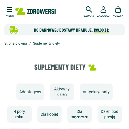
MENU
SZUKAJ
ZALOGUJ
KOSZYK
DO DARMOWEJ DOSTAWY BRAKUJE:
199,00 ZŁ
Strona główna
Suplementy diety
SUPLEMENTY DIETY
Aktywny
Adaptogeny
Antyoksydanty
dzień
4 pory
Dla
Dzień pod
Dla kobiet
roku
mężczyzn
presją