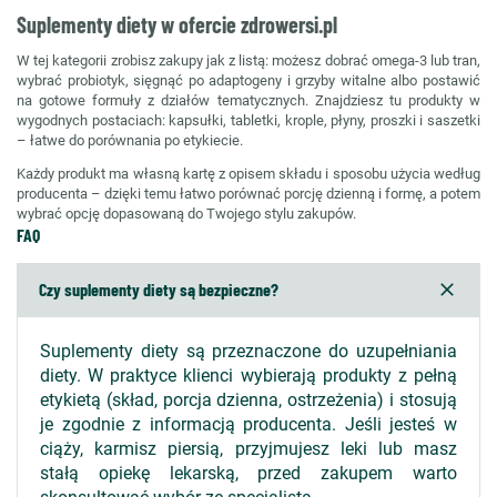
Suplementy diety w ofercie zdrowersi.pl
W tej kategorii zrobisz zakupy jak z listą: możesz dobrać omega-3 lub tran,
wybrać probiotyk, sięgnąć po adaptogeny i grzyby witalne albo postawić
na gotowe formuły z działów tematycznych. Znajdziesz tu produkty w
wygodnych postaciach: kapsułki, tabletki, krople, płyny, proszki i saszetki
– łatwe do porównania po etykiecie.
Każdy produkt ma własną kartę z opisem składu i sposobu użycia według
producenta – dzięki temu łatwo porównać porcję dzienną i formę, a potem
wybrać opcję dopasowaną do Twojego stylu zakupów.
FAQ
Czy suplementy diety są bezpieczne?
Suplementy diety są przeznaczone do uzupełniania
diety. W praktyce klienci wybierają produkty z pełną
etykietą (skład, porcja dzienna, ostrzeżenia) i stosują
je zgodnie z informacją producenta. Jeśli jesteś w
ciąży, karmisz piersią, przyjmujesz leki lub masz
stałą opiekę lekarską, przed zakupem warto