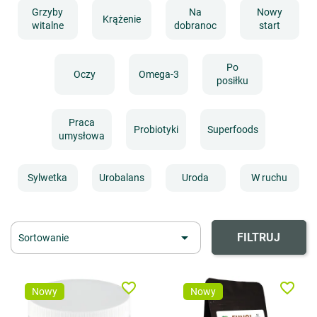
Grzyby
Na
Nowy
Krążenie
witalne
dobranoc
start
Po
Oczy
Omega-3
posiłku
Praca
Probiotyki
Superfoods
umysłowa
Sylwetka
Urobalans
Uroda
W ruchu

FILTRUJ
Sortowanie
favorite_border
favorite_border
Nowy
Nowy