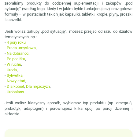
zebraliśmy produkty do codziennej suplementacji i zakupów „pod
sytuację” (według tego, kiedy i w jakim trybie funkcjonujesz) oraz gotowe
formuły – w postaciach takich jak kapsułki, tabletki, krople, płyny, proszki
i saszetki.
Jeśli wolisz zakupy „pod sytuację”, możesz przejść od razu do działów
tematycznych, np.:
-
4 pory roku
,
-
Praca umysłowa
,
-
Na dobranoc
,
-
Po posiłku
,
-
W ruchu
,
-
Uroda
,
-
Sylwetka
,
-
Nowy start
,
-
Dla kobiet
,
Dla mężczyzn
,
-
Urobalans
.
Jeśli wolisz klasyczny sposób, wybierasz typ produktu (np. omega-3,
probiotyk, adaptogen) i porównujesz kilka opcji po porcji dziennej i
składzie.