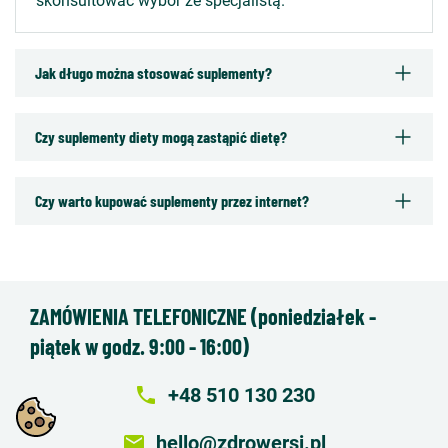
skonsultować wybór ze specjalistą.
Jak długo można stosować suplementy?
Czy suplementy diety mogą zastąpić dietę?
Czy warto kupować suplementy przez internet?
ZAMÓWIENIA TELEFONICZNE (poniedziałek -
piątek w godz. 9:00 - 16:00)
local_phone
+48 510 130 230
email
hello@zdrowersi.pl