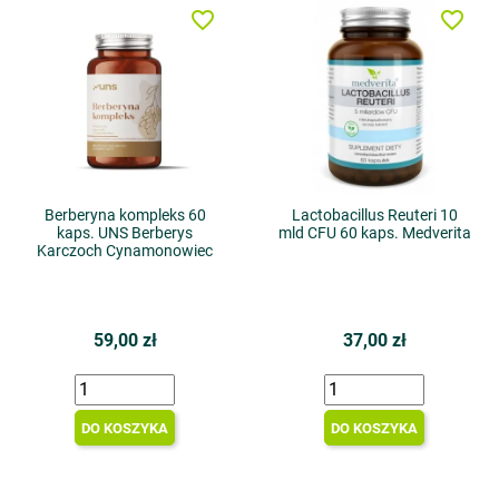
favorite_border
favorite_border
Berberyna kompleks 60
Lactobacillus Reuteri 10
kaps. UNS Berberys
mld CFU 60 kaps. Medverita
Karczoch Cynamonowiec
59,00 zł
37,00 zł
DO KOSZYKA
DO KOSZYKA