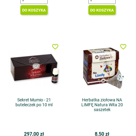
DO KOSZYKA
DO KOSZYKA
favorite_border
favorite_border
Sekret Mumio - 21
Herbatka ziołowa NA
buteleczek po 10 ml
LIMFĘ Natura Wita 20
saszetek
297,00 zł
8,50 zł