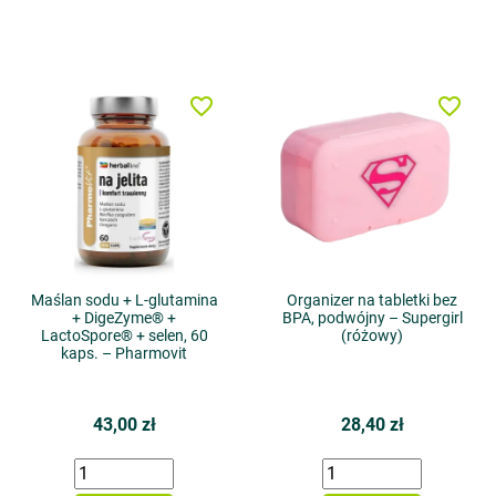
favorite_border
favorite_border
Maślan sodu + L-glutamina
Organizer na tabletki bez
+ DigeZyme® +
BPA, podwójny – Supergirl
LactoSpore® + selen, 60
(różowy)
kaps. – Pharmovit
43,00 zł
28,40 zł