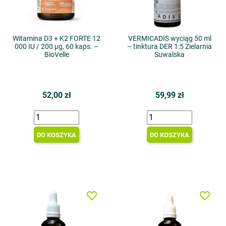
Witamina D3 + K2 FORTE 12
VERMICADIS wyciąg 50 ml
000 IU / 200 µg, 60 kaps. –
– tinktura DER 1:5 Zielarnia
BioVelle
Suwalska
52,00 zł
59,99 zł
DO KOSZYKA
DO KOSZYKA
favorite_border
favorite_border