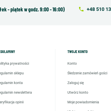
k - piątek w godz. 9:00 - 16:00)
local_phone
+48 510 13
EGULAMINY
TWOJE KONTO
polityka prywatności
konto
regulamin sklepu
śledzenie zamówień gości
regulamin konta
zaloguj się
regulamin newslettera
utwórz konto
weryfikacja opinii
moje powiadomienia