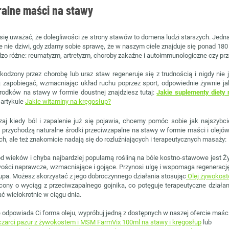
ralne maści na stawy
się uważać, że dolegliwości ze strony stawów to domena ludzi starszych. Jedn
e nie dziwi, gdy zdamy sobie sprawę, że w naszym ciele znajduje się ponad 18
dzo różne: reumatyzm, artretyzm, choroby zakaźne i autoimmunologiczne czy prz
kodzony przez chorobę lub uraz staw regeneruje się z trudnością i nigdy nie
ej zapobiegać, wzmacniając układ ruchu poprzez sport, odpowiednie żywnie 
rodków na stawy w formie doustnej znajdziesz tutaj:
Jakie suplementy diety 
 artykule
Jakie witaminy na kręgosłup?
aj kiedy ból i zapalenie już się pojawia, chcemy pomóc sobie jak najszybc
przychodzą naturalne środki przeciwzapalne na stawy w formie maści i olejów,
ch, ale też znakomicie nadają się do rozluźniających i terapeutycznych masaży:
d wieków i chyba najbardziej popularną rośliną na bóle kostno-stawowe jest 
ości naprawcze, wzmacniające i gojące. Przynosi ulgę i wspomaga regenerację
upa. Możesz skorzystać z jego dobroczynnego działania stosując
Olej żywokost
ony o wyciąg z przeciwzapalnego gojnika, co potęguje terapeutyczne działani
ć wielokrotnie w ciągu dnia.
e odpowiada Ci forma oleju, wypróbuj jedną z dostępnych w naszej ofercie maści
zarci pazur z żywokostem i MSM FarmVix 100ml na stawy i kręgosłup
lub