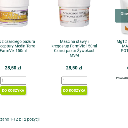
Obe
 z czarciego pazura
Maść na stawy i
Mg12 
eceptury Medin Terra
kręgosłup FarmVix 150ml
MA
FarmVix 150ml
Czarci pazur Żywokost
PO
MSM
28,50 zł
28,50 zł
POWIAD
DO KOSZYKA
DO KOSZYKA
zano 1-12 z 12 pozycji