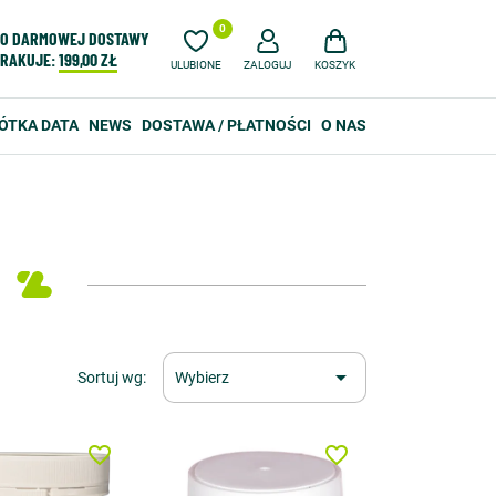
0
O DARMOWEJ DOSTAWY
RAKUJE:
199,00 ZŁ
ULUBIONE
ZALOGUJ
KOSZYK
ÓTKA DATA
NEWS
DOSTAWA / PŁATNOŚCI
O NAS

Sortuj wg:
Wybierz
favorite_border
favorite_border