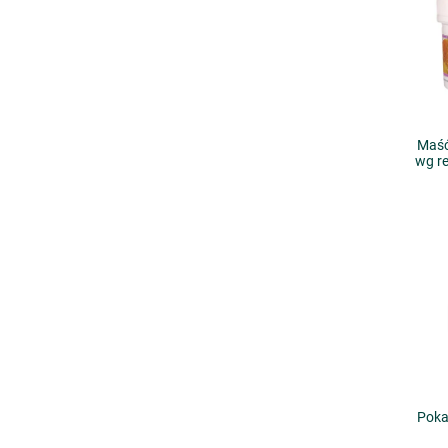
Maść
wg r
Poka