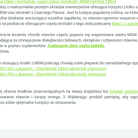
a stawy i kręgosłup - czarci pazur, żywokost i MSM FarmVix 150ml
.
ukty o maksymalnie prostym składzie równocześnie oferujące korzyści z kilku 
SM oraz ekstrakt z Czarciego Pazura. Jest to kolejna popularna roślina, na któ
silne działanie wyciszające wszelkie zapalenia, co stanowi ogromne wsparcie 
Ci na produkcie oferującym czysty ekstrakt z tego zioła polecamy
Maść z czarcie
kście leczenia chorób stawów często pojawia się wspomniana siarka MSM. J
dająca za zmniejszenie dolegliwości bólowych, obrzęków i sztywności stawów
nie w postaci suplementów:
Suplementy diety siarka tabletki
,
rznie.
i stosujący środki z MSM polecają chwalą sobie preparat do samodzielnego sp
SO 50% z aloesem - ChemWorld 190ml odczynnik chemiczny
SO 70% z aloesem - ChemWorld 190ml odczynnik chemiczny
j ofercie środków przeciwzapalnych na stawy znajdziesz też
Omułek zielon
nowanie stawów i kwasy omega- 3. Wybierając produkt pamiętaj, aby zap
sz sobie optymalne korzyści ze stosowania.