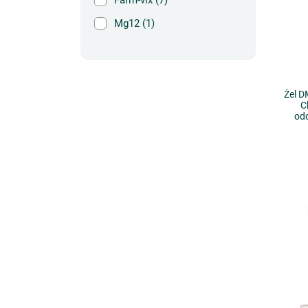
Farm-vix
(7)
Mg12
(1)
Żel D
C
od