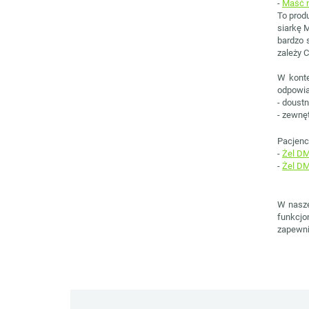
-
Maść n
To prod
siarkę M
bardzo 
zależy 
W konte
odpowia
- doust
- zewnęt
Pacjenc
-
Żel DM
-
Żel DM
W nasze
funkcjo
zapewni