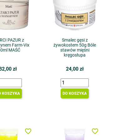
RCI PAZUR z
Smalec gęsi z
ynem Farm-Vix
żywokostem 50g Bóle
50ml MAŚĆ
stawów mięśni
kręgosłupa
32,00 zł
24,00 zł
O KOSZYKA
DO KOSZYKA
favorite_border
favorite_border