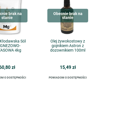
cnie brak na
Obecnie brak na
stanie
stanie
Kłodawska Sól
Olej żywokostowy z
GNEZOWO-
gojnikiem Astron z
TASOWA 4kg
dozownikiem 100ml
60,80 zł
15,49 zł
OM O DOSTĘPNOŚCI
POWIADOM O DOSTĘPNOŚCI