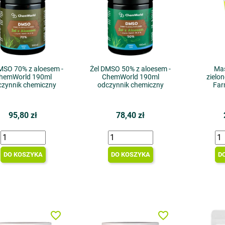
MSO 70% z aloesem -
Żel DMSO 50% z aloesem -
Ma
hemWorld 190ml
ChemWorld 190ml
zielo
czynnik chemiczny
odczynnik chemiczny
Far
95,80 zł
78,40 zł
DO KOSZYKA
DO KOSZYKA
D
favorite_border
favorite_border