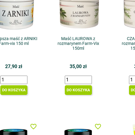
epsza maść z ARNIKI
Maść LAUROWA z
CZA
Farm-vix 150 ml
rozmarynem Farm-Vix
rozmar
150ml
1
27,90 zł
35,00 zł
DO KOSZYKA
DO KOSZYKA
D
favorite_border
favorite_border