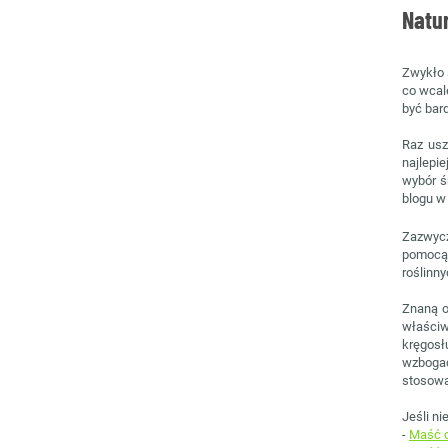
Natu
Zwykło 
co wcal
być bar
Raz usz
najlepi
wybór ś
blogu w
Zazwycz
pomocą 
roślinny
Znaną o
właściw
kręgosł
wzbogac
stosowa
Jeśli ni
-
Maść c