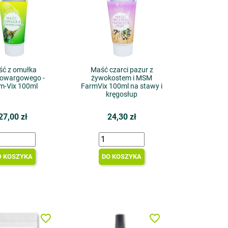
ść z omułka
Maść czarci pazur z
nowargowego -
żywokostem i MSM
m-Vix 100ml
FarmVix 100ml na stawy i
kręgosłup
27,00 zł
24,30 zł
O KOSZYKA
DO KOSZYKA
favorite_border
favorite_border