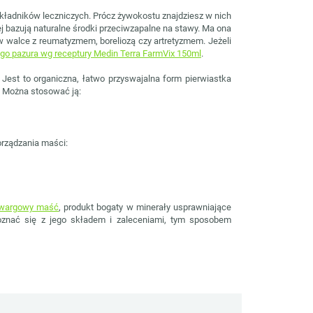
składników leczniczych. Prócz żywokostu znajdziesz w nich
rej bazują naturalne środki przeciwzapalne na stawy. Ma ona
w walce z reumatyzmem, boreliozą czy artretyzmem. Jeżeli
go pazura wg receptury Medin Terra FarmVix 150ml
.
est to organiczna, łatwo przyswajalna form pierwiastka
. Można stosować ją:
orządzania maści:
owargowy maść
, produkt bogaty w minerały usprawniające
oznać się z jego składem i zaleceniami, tym sposobem