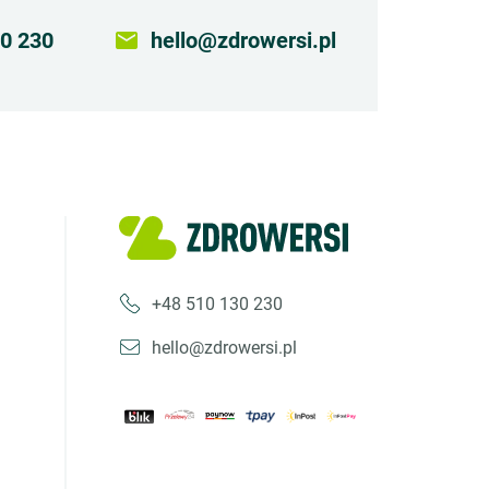
0 230
email
hello@zdrowersi.pl
+48 510 130 230
hello@zdrowersi.pl