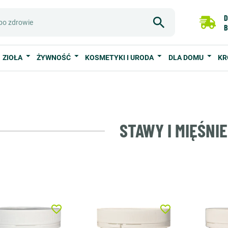
D
B
ZIOŁA
ŻYWNOŚĆ
KOSMETYKI I URODA
DLA DOMU
KR
STAWY I MIĘŚNIE
favorite_border
favorite_border