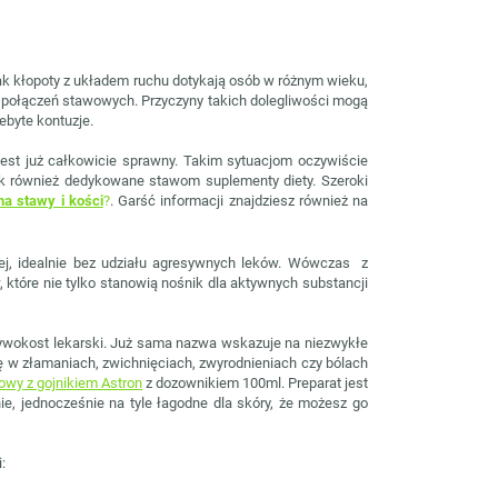
ak kłopoty z układem ruchu dotykają osób w różnym wieku,
0 połączeń stawowych. Przyczyny takich dolegliwości mogą
ebyte kontuzje.
 jest już całkowicie sprawny. Takim sytuacjom oczywiście
jak również dedykowane stawom suplementy diety. Szeroki
na stawy i kości
?
. Garść informacji znajdziesz również na
iej, idealnie bez udziału agresywnych leków. Wówczas z
 które nie tylko stanowią nośnik dla aktywnych substancji
Żywokost lekarski. Już sama nazwa wskazuje na niezwykłe
 w złamaniach, zwichnięciach, zwyrodnieniach czy bólach
owy z gojnikiem Astron
z dozownikiem 100ml. Preparat jest
e, jednocześnie na tyle łagodne dla skóry, że możesz go
: