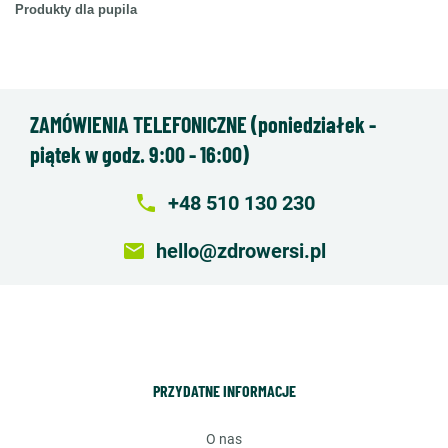
Produkty dla pupila
ZAMÓWIENIA TELEFONICZNE (poniedziałek -
piątek w godz. 9:00 - 16:00)
local_phone
+48 510 130 230
email
hello@zdrowersi.pl
PRZYDATNE INFORMACJE
o nas