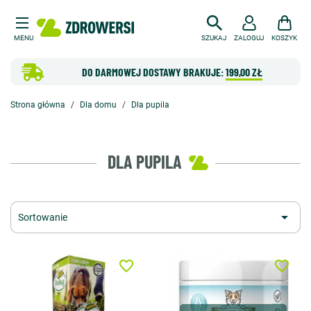
MENU
SZUKAJ
ZALOGUJ
KOSZYK
DO DARMOWEJ DOSTAWY BRAKUJE:
199,00 ZŁ
Strona główna
Dla domu
Dla pupila
DLA PUPILA

Sortowanie
favorite_border
favorite_border