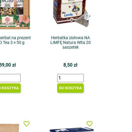
erbat na prezent
Herbatka ziołowa NA
 Tea 3 × 50 g
LIMFĘ Natura Wita 20
saszetek
39,00 zł
8,50 zł
O KOSZYKA
DO KOSZYKA
favorite_border
favorite_border