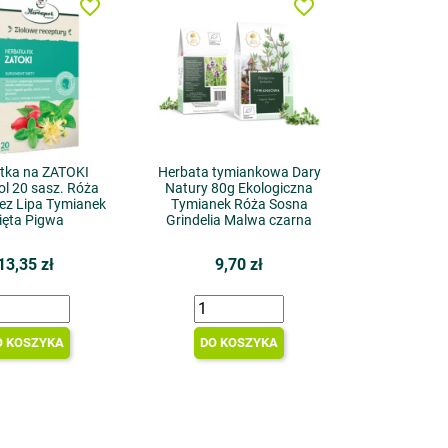
favorite_border
favorite_border
tka na ZATOKI
Herbata tymiankowa Dary
l 20 sasz. Róża
Natury 80g Ekologiczna
ez Lipa Tymianek
Tymianek Róża Sosna
ięta Pigwa
Grindelia Malwa czarna
13,35 zł
9,70 zł
O KOSZYKA
DO KOSZYKA