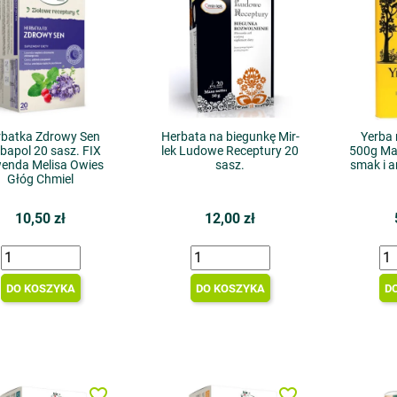
rbatka Zdrowy Sen
Herbata na biegunkę Mir-
Yerba
bapol 20 sasz. FIX
lek Ludowe Receptury 20
500g Ma
enda Melisa Owies
sasz.
smak i 
Głóg Chmiel
10,50 zł
12,00 zł
DO KOSZYKA
DO KOSZYKA
D
favorite_border
favorite_border