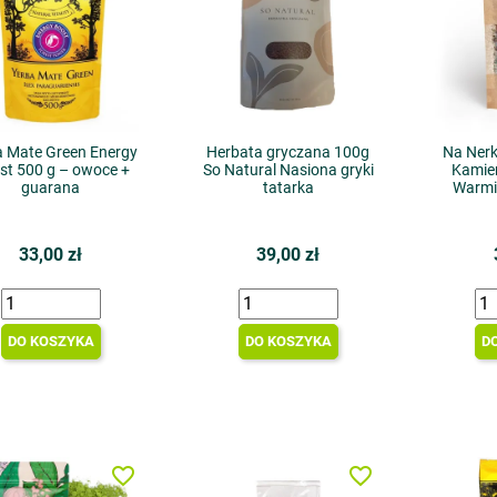
a Mate Green Energy
Herbata gryczana 100g
Na Nerk
st 500 g – owoce +
So Natural Nasiona gryki
Kamien
guarana
tatarka
Warmi
33,00 zł
39,00 zł
DO KOSZYKA
DO KOSZYKA
D
favorite_border
favorite_border