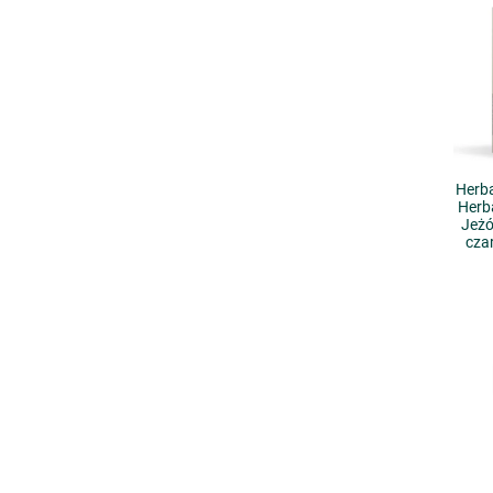
Herba
Herb
Jeż
cza