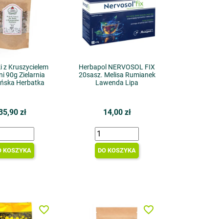
i z Kruszycielem
Herbapol NERVOSOL FIX
i 90g Zielarnia
20sasz. Melisa Rumianek
ńska Herbatka
Lawenda Lipa
35,90 zł
14,00 zł
O KOSZYKA
DO KOSZYKA
favorite_border
favorite_border