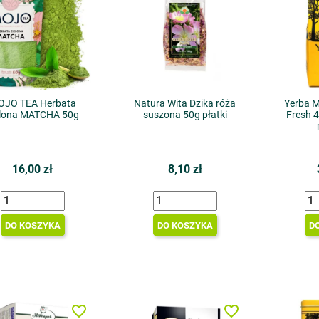
OJO TEA Herbata
Natura Wita Dzika róża
Yerba M
elona MATCHA 50g
suszona 50g płatki
Fresh 4
16,00 zł
8,10 zł
DO KOSZYKA
DO KOSZYKA
D
favorite_border
favorite_border