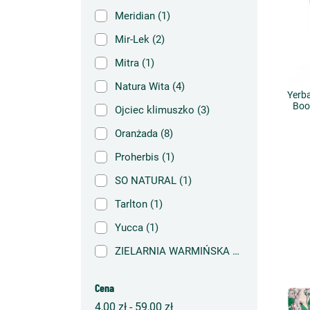
Meridian
(1)
Mir-Lek
(2)
Mitra
(1)
Natura Wita
(4)
Yerb
Boo
Ojciec klimuszko
(3)
Oranżada
(8)
Proherbis
(1)
SO NATURAL
(1)
Tarlton
(1)
Yucca
(1)
ZIELARNIA WARMIŃSKA
(1)
Cena
4,00 zł - 59,00 zł