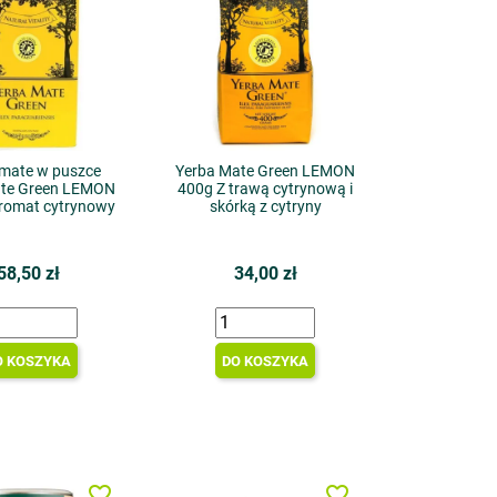
 mate w puszce
Yerba Mate Green LEMON
te Green LEMON
400g Z trawą cytrynową i
aromat cytrynowy
skórką z cytryny
58,50 zł
34,00 zł
O KOSZYKA
DO KOSZYKA
favorite_border
favorite_border