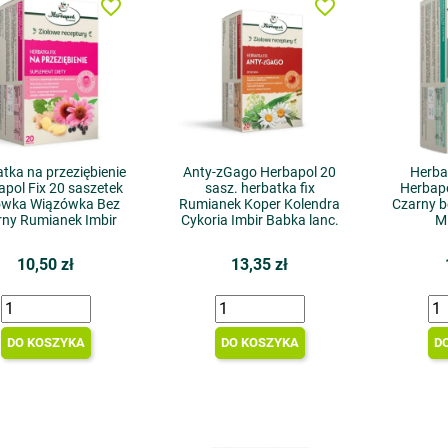
favorite_border
favorite_border
tka na przeziębienie
Anty-zGago Herbapol 20
Herba
apol Fix 20 saszetek
sasz. herbatka fix
Herbapo
ówka Wiązówka Bez
Rumianek Koper Kolendra
Czarny b
rny Rumianek Imbir
Cykoria Imbir Babka lanc.
M
10,50 zł
13,35 zł
DO KOSZYKA
DO KOSZYKA
D