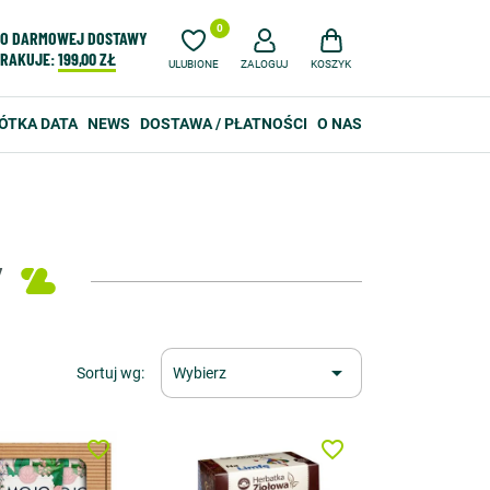
0
O DARMOWEJ DOSTAWY
RAKUJE:
199,00 ZŁ
ULUBIONE
ZALOGUJ
KOSZYK
ÓTKA DATA
NEWS
DOSTAWA / PŁATNOŚCI
O NAS
Y

Sortuj wg:
Wybierz
favorite_border
favorite_border