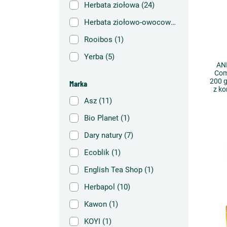
Herbata ziołowa
(24)
Herbata ziołowo-owocowa
(12)
Rooibos
(1)
Yerba
(5)
AN
Com
200 
Marka
z k
Asz
(11)
Bio Planet
(1)
Dary natury
(7)
Ecoblik
(1)
English Tea Shop
(1)
Herbapol
(10)
Kawon
(1)
KOYI
(1)