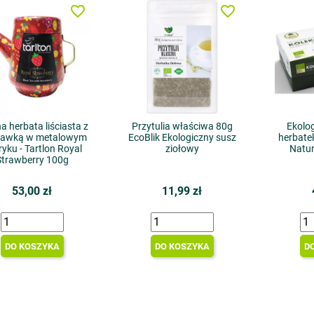
favorite_border
favorite_border
a herbata liściasta z
Przytulia właściwa 80g
Ekolog
kawką w metalowym
EcoBlik Ekologiczny susz
herbate
yku - Tartlon Royal
ziołowy
Natur
Strawberry 100g
53,00 zł
11,99 zł
DO KOSZYKA
DO KOSZYKA
D