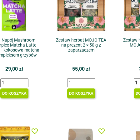
I Napój Mushroom
Zestaw herbat MOJO TEA
Zestaw h
plex Matcha Latte
na prezent 2 × 50 g z
MOJO
g - kokosowa matcha
zaparzaczem
ompleksem grzybów
29,00 zł
55,00 zł
DO KOSZYKA
DO KOSZYKA
D
favorite_border
favorite_border