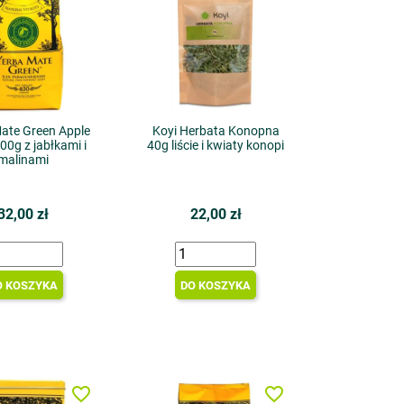
ate Green Apple
Koyi Herbata Konopna
00g z jabłkami i
40g liście i kwiaty konopi
malinami
32,00 zł
22,00 zł
O KOSZYKA
DO KOSZYKA
favorite_border
favorite_border