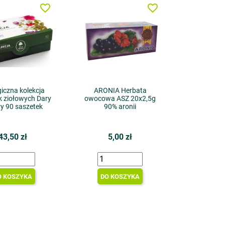
favorite_border
favorite_border
iczna kolekcja
ARONIA Herbata
k ziołowych Dary
owocowa ASZ 20x2,5g
y 90 saszetek
90% aronii
43,50 zł
5,00 zł
O KOSZYKA
DO KOSZYKA