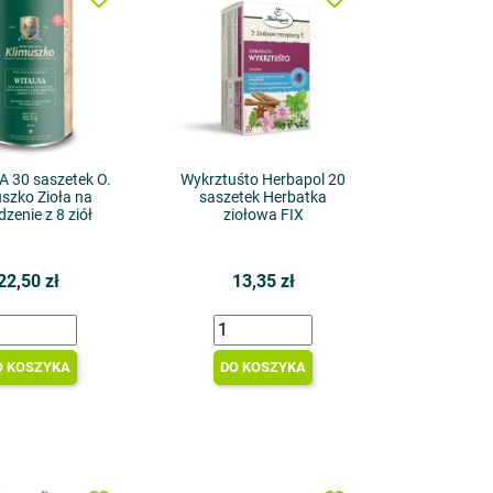
 30 saszetek O.
Wykrztuśto Herbapol 20
szko Zioła na
saszetek Herbatka
zenie z 8 ziół
ziołowa FIX
22,50 zł
13,35 zł
O KOSZYKA
DO KOSZYKA