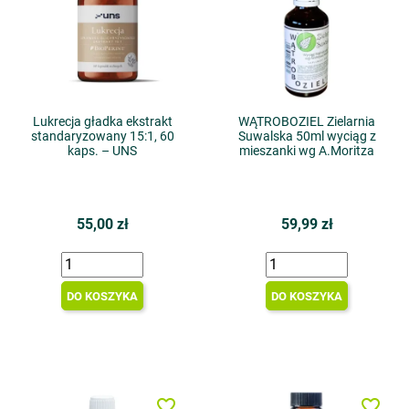
Lukrecja gładka ekstrakt
WĄTROBOZIEL Zielarnia
standaryzowany 15:1, 60
Suwalska 50ml wyciąg z
kaps. – UNS
mieszanki wg A.Moritza
55,00 zł
59,99 zł
DO KOSZYKA
DO KOSZYKA
favorite_border
favorite_border