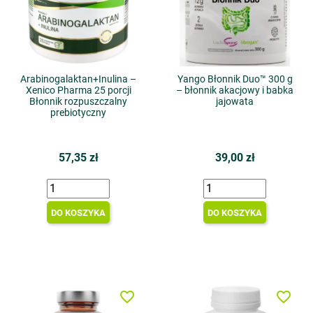
Arabinogalaktan+Inulina –
Yango Błonnik Duo™ 300 g
Xenico Pharma 25 porcji
– błonnik akacjowy i babka
Błonnik rozpuszczalny
jajowata
prebiotyczny
57,35 zł
39,00 zł
DO KOSZYKA
DO KOSZYKA
favorite_border
favorite_border