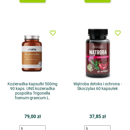
favorite_border
favorite_border
Kozieradka kapsułki 500mg
Wątroba detoks i ochrona -
90 kaps. UNS kozieradka
Skoczylas 60 kapsułek
pospolita Trigonella
foenum-graecum L.
79,00 zł
37,85 zł