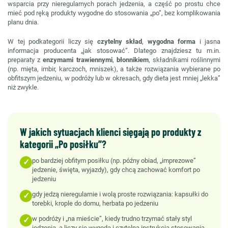
wsparcia przy nieregularnych porach jedzenia, a część po prostu chce
mieć pod ręką produkty wygodne do stosowania „po”, bez komplikowania
planu dnia.
W tej podkategorii liczy się
czytelny skład
,
wygodna forma
i jasna
informacja producenta „jak stosować”. Dlatego znajdziesz tu m.in.
preparaty z
enzymami trawiennymi
,
błonnikiem
, składnikami roślinnymi
(np. mięta, imbir, karczoch, mniszek), a także rozwiązania wybierane po
obfitszym jedzeniu, w podróży lub w okresach, gdy dieta jest mniej „lekka”
niż zwykle.
W jakich sytuacjach klienci sięgają po produkty z
kategorii „Po posiłku”?
po bardziej obfitym posiłku (np. późny obiad, „imprezowe”
✓
jedzenie, święta, wyjazdy), gdy chcą zachować komfort po
jedzeniu
gdy jedzą nieregularnie i wolą proste rozwiązania: kapsułki do
✓
torebki, krople do domu, herbata po jedzeniu
w podróży i „na mieście”, kiedy trudno trzymać stały styl
✓
jedzenia, a liczy się wygoda i czytelna instrukcja stosowania