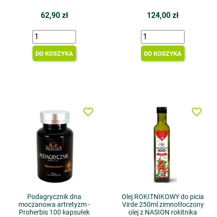
62,90 zł
124,00 zł
DO KOSZYKA
DO KOSZYKA
favorite_border
favorite_border
Podagrycznik dna
Olej ROKITNIKOWY do picia
moczanowa artretyzm -
Virde 250ml zimnotłoczony
Proherbis 100 kapsułek
olej z NASION rokitnika