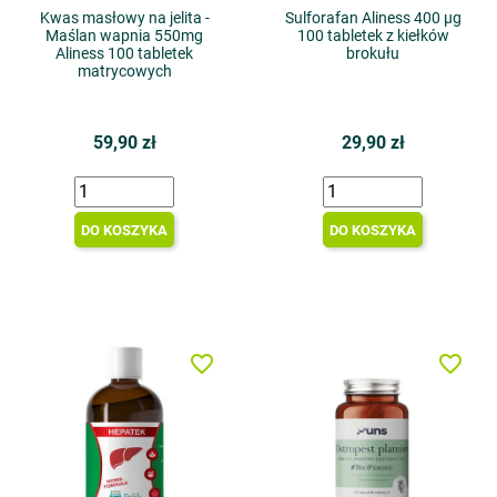
Kwas masłowy na jelita -
Sulforafan Aliness 400 µg
Maślan wapnia 550mg
100 tabletek z kiełków
Aliness 100 tabletek
brokułu
matrycowych
59,90 zł
29,90 zł
DO KOSZYKA
DO KOSZYKA
favorite_border
favorite_border