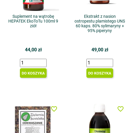
Suplement na wątrobę
Ekstrakt z nasion
HEPATEK EkoToTu 100ml 9
ostropestu plamistego UNS
ziół
60 kaps. 80% sylimaryny +
95% piperyny
44,00 zł
49,00 zł
DO KOSZYKA
DO KOSZYKA
favorite_border
favorite_border