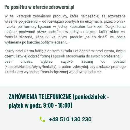
Po posiłku w ofercie zdrowersi.pl
W tej kategorii zebraliśmy produkty, które najczęściej są rozważane
właśnie
po jedzeniu
– od rozwiązań opartych na enzymach, przez błonnik
i zioła, po formuły łączone w jednej kapsułce lub kropli. Dzięki temu
możesz porównać różne podejścia w jednym miejscu: krótki skład vs.
formuła złożona, kapsułki vs. płyny, produkt „na co dzień” vs. opcja
wybierana po bardziej obfitym jedzeniu.
Każdy produkt ma kartę z opisem składu i zaleceniami producenta, dzięki
czemu łatwiej dobrać formę i sposób stosowania do swoich preferencji.
Jeśli chcesz wybrać szybko: zacznij od postaci
(kapsułki/krople/płyny/herbaty), a potem zdecyduj, czy szukasz prostego
składu, czy wygodnej formuły łączonej w jednym produkcie.
ZAMÓWIENIA TELEFONICZNE (poniedziałek -
piątek w godz. 9:00 - 16:00)
local_phone
+48 510 130 230