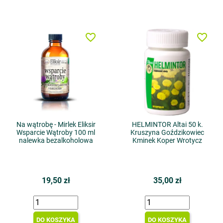
favorite_border
favorite_border
Na wątrobę - Mirlek Eliksir
HELMINTOR Altai 50 k.
Wsparcie Wątroby 100 ml
Kruszyna Goździkowiec
nalewka bezalkoholowa
Kminek Koper Wrotycz
19,50 zł
35,00 zł
DO KOSZYKA
DO KOSZYKA