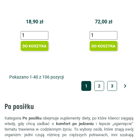
18,90 zł
72,00 zł
DO KOSZYKA
DO KOSZYKA
Pokazano 1-40 z 106 pozycji

1
2
3
Po posiłku
Kategoria
Po posiłku
obejmuje suplementy diety, po które klienci sięgają
wtedy, gdy chcą zadbać o
komfort po jedzeniu
i lepsze „ogarnięcie”
tematu trawienia w codziennym życiu. To wybory osób, które znają swój
organizm: jedni czują różnicę po cięższych potrawach, inni szukają