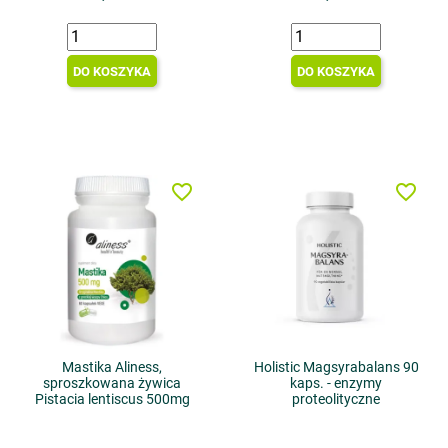
DO KOSZYKA
DO KOSZYKA
favorite_border
favorite_border
Mastika Aliness,
Holistic Magsyrabalans 90
sproszkowana żywica
kaps. - enzymy
Pistacia lentiscus 500mg
proteolityczne