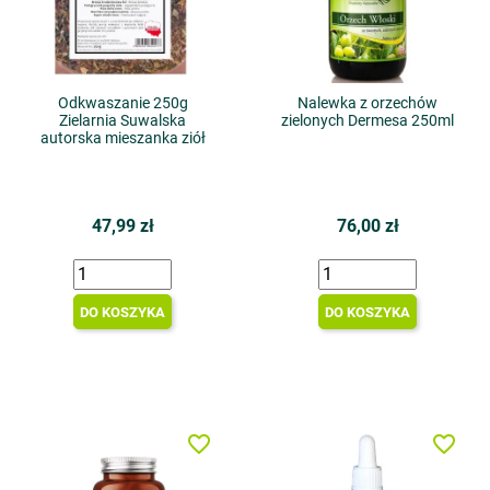
Odkwaszanie 250g
Nalewka z orzechów
Zielarnia Suwalska
zielonych Dermesa 250ml
autorska mieszanka ziół
47,99 zł
76,00 zł
DO KOSZYKA
DO KOSZYKA
favorite_border
favorite_border