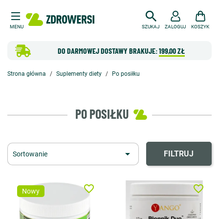
MENU
SZUKAJ
ZALOGUJ
KOSZYK
DO DARMOWEJ DOSTAWY BRAKUJE:
199,00 ZŁ
Strona główna
Suplementy diety
Po posiłku
PO POSIŁKU

FILTRUJ
Sortowanie
favorite_border
favorite_border
Nowy