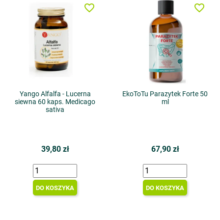
favorite_border
favorite_border
Yango Alfalfa - Lucerna
EkoToTu Parazytek Forte 50
siewna 60 kaps. Medicago
ml
sativa
39,80 zł
67,90 zł
DO KOSZYKA
DO KOSZYKA