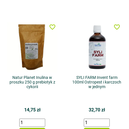
favorite_border
favorite_border
Natur Planet Inulina w
SYLI FARM Invent farm
proszku 250 g prebiotyk z
100ml Ostropest i karczoch
cykorii
w jednym
14,75 zł
32,70 zł