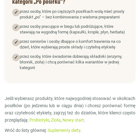
kategorii „Po posiłku”?
przez osoby, które po cięższych posiłkach wolą mieć prosty
✓
produkt „po” – bez kombinowania z wieloma preparatami
przez osoby pracujące w biegu lub podróżujące, które
✓
stawiają na wygodną formę (kapsułki, krople, płyn, herbata)
przez seniorów i osoby dbające o komfort trawienia na co
✓
dzień, które wybierają proste składy i czytelną etykietę
przez osoby, które świadomie dobierają składniki (enzymy,
✓
błonnik, zioła) i chcą porównać kilka wariantów w jednej
kategorii
Jeśli wybierasz produkty, które najwygodniej stosować w okolicach
posiłków (po jedzeniu lub w ciągu dnia) i chcesz porównać formę
oraz czytelność etykiety, zajrzyj też do działów, które klienci często
przeglądają:
Probiotyki
,
Zioła
,
Nowy start
.
Wróć do listy głównej:
Suplementy diety
.