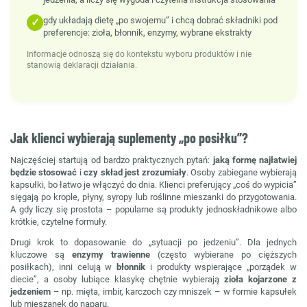
gdy układają dietę „po swojemu” i chcą dobrać składniki pod
✓
preferencje: zioła, błonnik, enzymy, wybrane ekstrakty
Informacje odnoszą się do kontekstu wyboru produktów i nie
stanowią deklaracji działania.
Jak klienci wybierają suplementy „po posiłku”?
Najczęściej startują od bardzo praktycznych pytań:
jaką formę najłatwiej
będzie stosować
i
czy skład jest zrozumiały
. Osoby zabiegane wybierają
kapsułki, bo łatwo je włączyć do dnia. Klienci preferujący „coś do wypicia”
sięgają po krople, płyny, syropy lub roślinne mieszanki do przygotowania.
A gdy liczy się prostota – popularne są produkty jednoskładnikowe albo
krótkie, czytelne formuły.
Drugi krok to dopasowanie do „sytuacji po jedzeniu”. Dla jednych
kluczowe są
enzymy trawienne
(często wybierane po cięższych
posiłkach), inni celują w
błonnik
i produkty wspierające „porządek w
diecie”, a osoby lubiące klasykę chętnie wybierają
zioła kojarzone z
jedzeniem
– np. mięta, imbir, karczoch czy mniszek – w formie kapsułek
lub mieszanek do naparu.