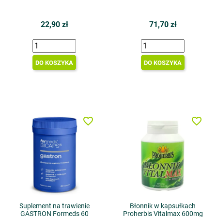
22,90 zł
71,70 zł
DO KOSZYKA
DO KOSZYKA
favorite_border
favorite_border
Suplement na trawienie
Błonnik w kapsułkach
GASTRON Formeds 60
Proherbis Vitalmax 600mg