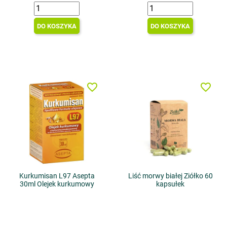
DO KOSZYKA
DO KOSZYKA
favorite_border
favorite_border
Kurkumisan L97 Asepta
Liść morwy białej Ziółko 60
30ml Olejek kurkumowy
kapsułek