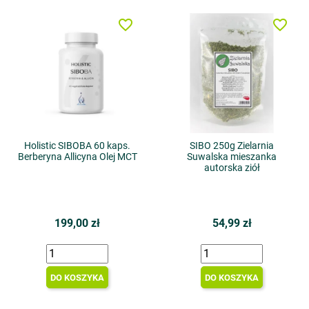
favorite_border
favorite_border
Holistic SIBOBA 60 kaps.
SIBO 250g Zielarnia
Berberyna Allicyna Olej MCT
Suwalska mieszanka
autorska ziół
199,00 zł
54,99 zł
DO KOSZYKA
DO KOSZYKA