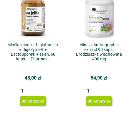
Maślan sodu + L-glutamina
Aliness Andrographis
+ DigeZyme® +
extract 90 kaps.
LactoSpore® + selen, 60
Brodziuszka wiechowata
kaps. – Pharmovit
400 mg
43,00 zł
54,90 zł
DO KOSZYKA
DO KOSZYKA