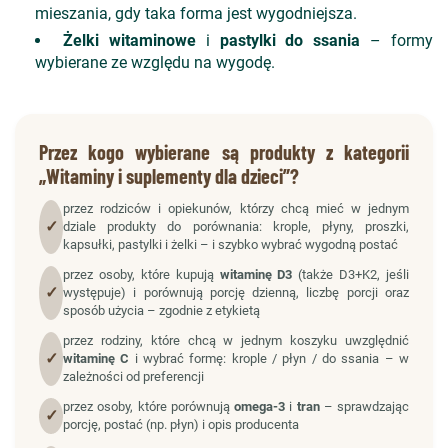
mieszania, gdy taka forma jest wygodniejsza.
Żelki witaminowe
i
pastylki do ssania
– formy
wybierane ze względu na wygodę.
Przez kogo wybierane są produkty z kategorii
„Witaminy i suplementy dla dzieci”?
przez rodziców i opiekunów, którzy chcą mieć w jednym
✓
dziale produkty do porównania: krople, płyny, proszki,
kapsułki, pastylki i żelki – i szybko wybrać wygodną postać
przez osoby, które kupują
witaminę D3
(także D3+K2, jeśli
✓
występuje) i porównują porcję dzienną, liczbę porcji oraz
sposób użycia – zgodnie z etykietą
przez rodziny, które chcą w jednym koszyku uwzględnić
✓
witaminę C
i wybrać formę: krople / płyn / do ssania – w
zależności od preferencji
przez osoby, które porównują
omega-3
i
tran
– sprawdzając
✓
porcję, postać (np. płyn) i opis producenta