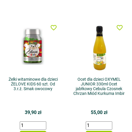
favorite_border
favorite_border
Żelki witaminowe dla dzieci
Ocet dla dzieci OXYMEL
ŻELOVE KIDS 60 szt. Od
JUNIOR 330ml Ocet
3.r.ż. Smak owocowy
jabłkowy Cebula Czosnek
Chrzan Miód Kurkuma Imbir
39,90 zł
55,00 zł