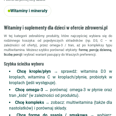
Witaminy i minerały
Witaminy i suplementy dla dzieci w ofercie zdrowersi.pl
W tej kategorii zebraliśmy produkty, które najczęściej wybiera się do
rodzinnego koszyka: od pojedynczych składników (np. D3, C – w
zależności od oferty), przez omega-3 / tran, aż po kompleksy typu
multiwitamina. Możesz szybko porównać etykiety:
formę
,
porcję dzienną
,
liczbę porcji
i wybrać wariant pasujący do Waszych preferencji.
Szybka ścieżka wyboru
Chcę krople/płyn
→ sprawdź: witamina D3 w
kroplach, witamina C w kroplach/płynie, probiotyk w
kroplach (jeśli występuje).
Chcę omega-3
→ porównaj: omega-3 w płynie oraz
tran „kids” (w zależności od produktu).
Chcę kompleks
→ zobacz: multiwitamina (także dla
nastolatków) i porównaj składy.
Chcę formę do ssania / smakową
→ wybierz: