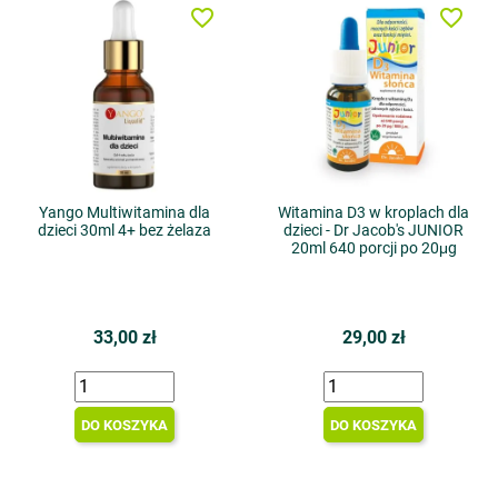
favorite_border
favorite_border
Yango Multiwitamina dla
Witamina D3 w kroplach dla
dzieci 30ml 4+ bez żelaza
dzieci - Dr Jacob's JUNIOR
20ml 640 porcji po 20μg
33,00 zł
29,00 zł
DO KOSZYKA
DO KOSZYKA