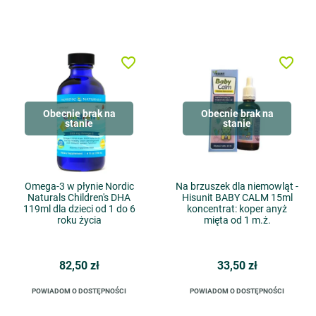
favorite_border
favorite_border
Obecnie brak na
Obecnie brak na
stanie
stanie
Omega-3 w płynie Nordic
Na brzuszek dla niemowląt -
Naturals Children's DHA
Hisunit BABY CALM 15ml
119ml dla dzieci od 1 do 6
koncentrat: koper anyż
roku życia
mięta od 1 m.ż.
82,50 zł
33,50 zł
POWIADOM O DOSTĘPNOŚCI
POWIADOM O DOSTĘPNOŚCI