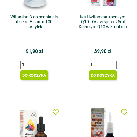
Witamina C do ssania dla
Multiwitamina koenzym
dzieci - Visanto 100
Q10 - Osavi spray 25ml
pastylek
Koenzym Q10 w kroplach
91,90 zł
39,90 zł
DO KOSZYKA
DO KOSZYKA
favorite_border
favorite_border