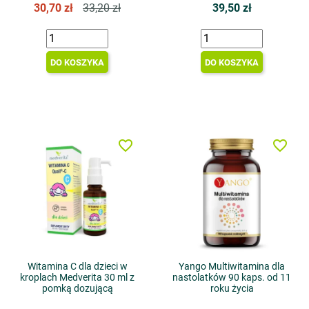
30,70 zł
33,20 zł
39,50 zł
DO KOSZYKA
DO KOSZYKA
favorite_border
favorite_border
Witamina C dla dzieci w
Yango Multiwitamina dla
kroplach Medverita 30 ml z
nastolatków 90 kaps. od 11
pomką dozującą
roku życia