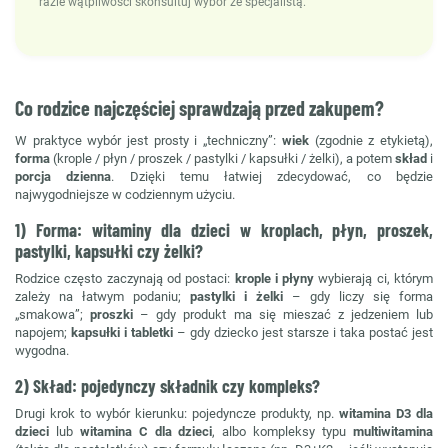
razie wątpliwości skonsultuj wybór ze specjalistą.
Co rodzice najczęściej sprawdzają przed zakupem?
W praktyce wybór jest prosty i „techniczny”:
wiek
(zgodnie z etykietą),
forma
(krople / płyn / proszek / pastylki / kapsułki / żelki), a potem
skład
i
porcja dzienna
. Dzięki temu łatwiej zdecydować, co będzie
najwygodniejsze w codziennym użyciu.
1) Forma: witaminy dla dzieci w kroplach, płyn, proszek,
pastylki, kapsułki czy żelki?
Rodzice często zaczynają od postaci:
krople i płyny
wybierają ci, którym
zależy na łatwym podaniu;
pastylki i żelki
– gdy liczy się forma
„smakowa”;
proszki
– gdy produkt ma się mieszać z jedzeniem lub
napojem;
kapsułki i tabletki
– gdy dziecko jest starsze i taka postać jest
wygodna.
2) Skład: pojedynczy składnik czy kompleks?
Drugi krok to wybór kierunku: pojedyncze produkty, np.
witamina D3 dla
dzieci
lub
witamina C dla dzieci
, albo kompleksy typu
multiwitamina