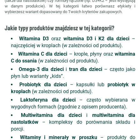
(także dla nastolatków) czy formuły łączone (np. D3+K2 – jeśli występują
w danym produkcie). W tej kategorii łatwo porównasz etykiety i
wybierzesz wariant dopasowany do Twoich kryteriów zakupowych.
Jakie typy produktów znajdziesz w tej kategorii?
Witamina D3
oraz
witamina D3 i K2 dla dzieci
–
najczęściej w kroplach (w zależności od produktu).
Witamina C dla dzieci
– krople, płyny oraz
witamina
C do ssania
(w zależności od produktu).
Omega-3 dla dzieci
i
tran dla dzieci
– często jako
płyn lub warianty „kids”.
Probiotyk dla dzieci
– kapsułki lub
probiotyk w
kroplach
(w zależności od produktu).
Laktoferyna dla dzieci
– często wybierana w
wygodnych formach (zgodnie z opisem producenta).
Multiwitamina dla dzieci
i
multiwitamina dla
nastolatków
– kompleksy do porównania składu i
porcji.
Witaminy i minerały w proszku
– produkty do