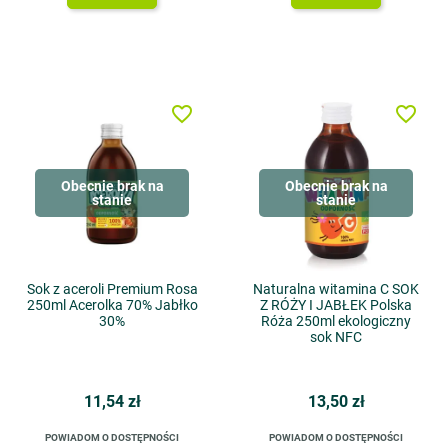
favorite_border
favorite_border
Obecnie brak na
Obecnie brak na
stanie
stanie
Sok z aceroli Premium Rosa
Naturalna witamina C SOK
250ml Acerolka 70% Jabłko
Z RÓŻY I JABŁEK Polska
30%
Róża 250ml ekologiczny
sok NFC
11,54 zł
13,50 zł
POWIADOM O DOSTĘPNOŚCI
POWIADOM O DOSTĘPNOŚCI