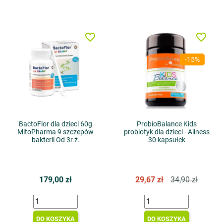
favorite_border
favorite_border
-15%
BactoFlor dla dzieci 60g
ProbioBalance Kids
MitoPharma 9 szczepów
probiotyk dla dzieci - Aliness
bakterii Od 3r.ż.
30 kapsułek
179,00 zł
29,67 zł
34,90 zł
DO KOSZYKA
DO KOSZYKA