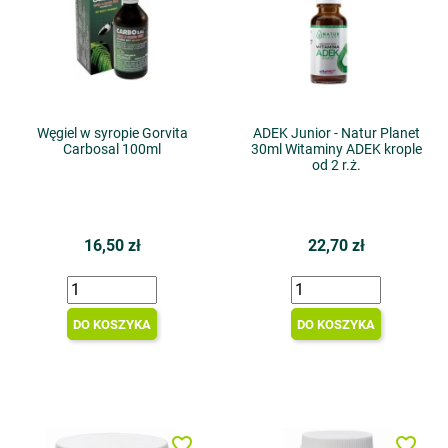
Węgiel w syropie Gorvita
ADEK Junior - Natur Planet
Carbosal 100ml
30ml Witaminy ADEK krople
od 2 r.ż.
16,50 zł
22,70 zł
DO KOSZYKA
DO KOSZYKA
favorite_border
favorite_border