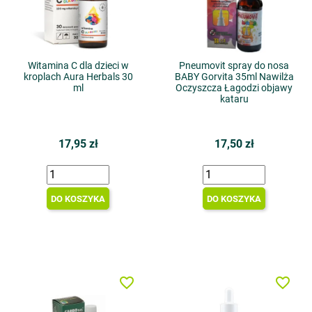
Witamina C dla dzieci w
Pneumovit spray do nosa
kroplach Aura Herbals 30
BABY Gorvita 35ml Nawilża
ml
Oczyszcza Łagodzi objawy
kataru
17,95 zł
17,50 zł
DO KOSZYKA
DO KOSZYKA
favorite_border
favorite_border