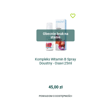
favorite_border
Obecnie brak na
stanie
Kompleks Witamin B Spray
Doustny - Osavi 25ml
45,00 zł
POWIADOM O DOSTĘPNOŚCI