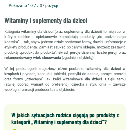
Pokazano 1-37 z 37 pozycji
Witaminy i suplementy dla dzieci
Kategoria
witaminy dla dzieci
(oraz
suplementy dla dzieci
) to miejsce, w
którym rodzice i opiekunowie kompletują produkty „do codziennego
koszyka” – tak, aby w jednym dziale porównać formy, dawki i informacje z
etykiety producenta. Zamiast szukać po całym sklepie, możesz zestawić
produkty „produkt do produktu”:
skład
,
porcję dzienną
,
liczbę porcji
oraz
rekomendowany wiek stosowania
(zgodnie z etykietą).
W tej podkategorii znajdziesz różne postacie:
witaminy dla dzieci w
kroplach
i płynach, kapsułki, tabletki, pastylki do ssania, spraye, proszki
oraz formy „dziecięce” jak
żelki witaminowe dla dzieci
. Dzięki temu
łatwiej dobrać wariant do preferencji dziecka i stylu dnia – zawsze
według informacji producenta na etykiecie.
W jakich sytuacjach rodzice sięgają po produkty z
kategorii „Witaminy i suplementy dla dzieci”?