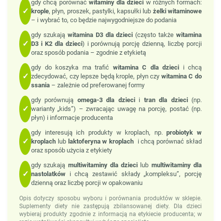
gdy chcą porównać
witaminy dla dzieci
w różnych formach:
✓
krople
, płyn, proszek, pastylki, kapsułki lub
żelki witaminowe
– i wybrać to, co będzie najwygodniejsze do podania
gdy szukają
witamina D3 dla dzieci
(często także
witamina
✓
D3 i K2 dla dzieci
) i porównują porcję dzienną, liczbę porcji
oraz sposób podania – zgodnie z etykietą
gdy do koszyka ma trafić
witamina C dla dzieci
i chcą
✓
zdecydować, czy lepsze będą krople, płyn czy
witamina C do
ssania
– zależnie od preferowanej formy
gdy porównują
omega-3 dla dzieci
i
tran dla dzieci
(np.
✓
warianty „kids”) – zwracając uwagę na porcję, postać (np.
płyn) i informacje producenta
gdy interesują ich produkty w kroplach, np.
probiotyk w
✓
kroplach
lub
laktoferyna w kroplach
i chcą porównać skład
oraz sposób użycia z etykiety
gdy szukają
multiwitaminy dla dzieci
lub
multiwitaminy dla
✓
nastolatków
i chcą zestawić składy „kompleksu”, porcję
dzienną oraz liczbę porcji w opakowaniu
Opis dotyczy sposobu wyboru i porównania produktów w sklepie.
Suplementy diety nie zastępują zbilansowanej diety. Dla dzieci
wybieraj produkty zgodnie z informacją na etykiecie producenta; w