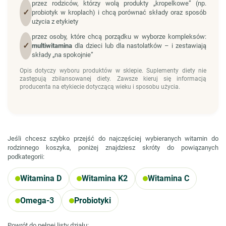
przez rodziców, którzy wolą produkty „kropelkowe” (np.
✓
probiotyk w kroplach) i chcą porównać składy oraz sposób
użycia z etykiety
przez osoby, które chcą porządku w wyborze kompleksów:
✓
multiwitamina
dla dzieci lub dla nastolatków – i zestawiają
składy „na spokojnie”
Opis dotyczy wyboru produktów w sklepie. Suplementy diety nie
zastępują zbilansowanej diety. Zawsze kieruj się informacją
producenta na etykiecie dotyczącą wieku i sposobu użycia.
Jeśli chcesz szybko przejść do najczęściej wybieranych witamin do
rodzinnego koszyka, poniżej znajdziesz skróty do powiązanych
podkategorii:
Witamina D
Witamina K2
Witamina C
Omega-3
Probiotyki
Powrót do pełnej listy działu: