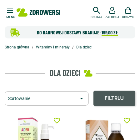
MENU
SZUKAJ
ZALOGUJ
KOSZYK
DO DARMOWEJ DOSTAWY BRAKUJE:
199,00 ZŁ
Strona główna
Witaminy i minerały
Dla dzieci
DLA DZIECI

FILTRUJ
Sortowanie
favorite_border
favorite_border