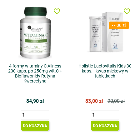
favorite_border
favorite_border
-7,00 zł
4 formy witaminy C Aliness
Holistic Lactovitalis Kids 30
200 kaps. po 250mg wit.C +
kaps. - kwas mlekowy w
Bioflawonidy Rutyna
tabletkach
Kwercetyna
84,90 zł
83,00 zł
90,00 zł
DO KOSZYKA
DO KOSZYKA