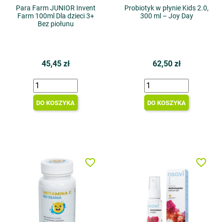
Para Farm JUNIOR Invent
Probiotyk w płynie Kids 2.0,
Farm 100ml Dla dzieci 3+
300 ml – Joy Day
Bez piołunu
45,45 zł
62,50 zł
DO KOSZYKA
DO KOSZYKA
favorite_border
favorite_border