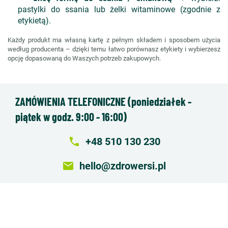
pastylki do ssania lub żelki witaminowe (zgodnie z
etykietą).
Każdy produkt ma własną kartę z pełnym składem i sposobem użycia
według producenta – dzięki temu łatwo porównasz etykiety i wybierzesz
opcję dopasowaną do Waszych potrzeb zakupowych.
ZAMÓWIENIA TELEFONICZNE (poniedziałek -
piątek w godz. 9:00 - 16:00)
local_phone
+48 510 130 230
email
hello@zdrowersi.pl