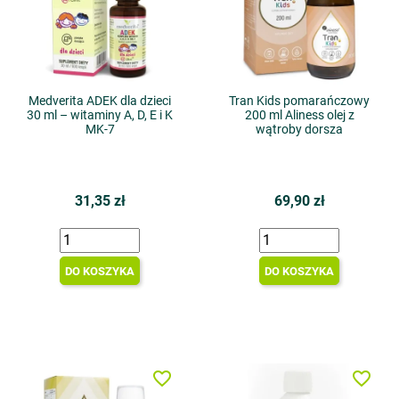
Medverita ADEK dla dzieci
Tran Kids pomarańczowy
30 ml – witaminy A, D, E i K
200 ml Aliness olej z
MK-7
wątroby dorsza
31,35 zł
69,90 zł
DO KOSZYKA
DO KOSZYKA
favorite_border
favorite_border