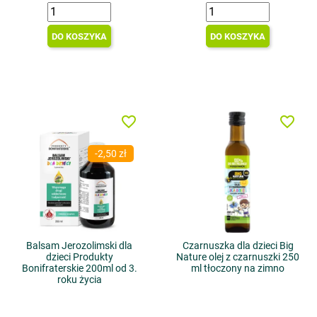
DO KOSZYKA
DO KOSZYKA
favorite_border
favorite_border
-2,50 zł
Balsam Jerozolimski dla
Czarnuszka dla dzieci Big
dzieci Produkty
Nature olej z czarnuszki 250
Bonifraterskie 200ml od 3.
ml tłoczony na zimno
roku życia