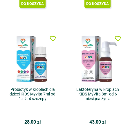
DO KOSZYKA
DO KOSZYKA
favorite_border
favorite_border
Probiotyk w kroplach dla
Laktoferyna w kroplach
dzieci KIDS Myvita 7ml od
KIDS MyVita 8ml od 6
1.r.ż. 4 szczepy
miesiąca życia
28,00 zł
43,00 zł