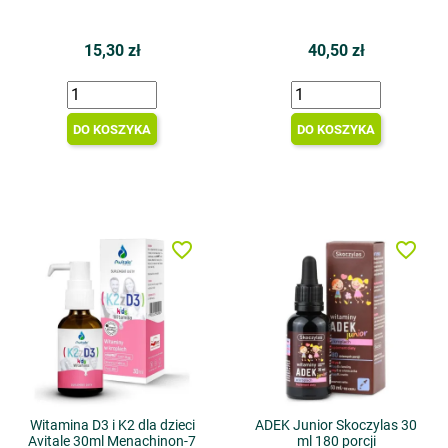
15,30 zł
40,50 zł
DO KOSZYKA
DO KOSZYKA
favorite_border
favorite_border
Witamina D3 i K2 dla dzieci
ADEK Junior Skoczylas 30
Avitale 30ml Menachinon-7
ml 180 porcji