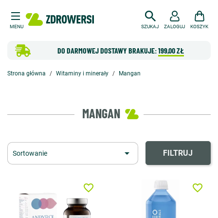
MENU
SZUKAJ
ZALOGUJ
KOSZYK
DO DARMOWEJ DOSTAWY BRAKUJE:
199,00 ZŁ
Strona główna
Witaminy i minerały
Mangan
MANGAN

FILTRUJ
Sortowanie
favorite_border
favorite_border