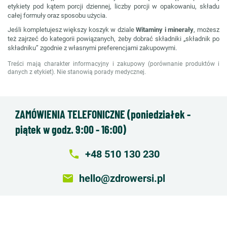
etykiety pod kątem porcji dziennej, liczby porcji w opakowaniu, składu
całej formuły oraz sposobu użycia.
Jeśli kompletujesz większy koszyk w dziale
Witaminy i minerały
, możesz
też zajrzeć do kategorii powiązanych, żeby dobrać składniki „składnik po
składniku” zgodnie z własnymi preferencjami zakupowymi.
Treści mają charakter informacyjny i zakupowy (porównanie produktów i
danych z etykiet). Nie stanowią porady medycznej.
ZAMÓWIENIA TELEFONICZNE (poniedziałek -
piątek w godz. 9:00 - 16:00)
local_phone
+48 510 130 230
email
hello@zdrowersi.pl