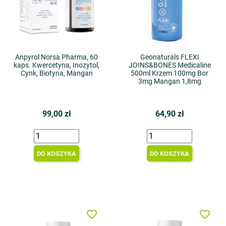
Anpyrol Norsa Pharma, 60
Geonaturals FLEXI
kaps. Kwercetyna, Inozytol,
JOINS&BONES Medicaline
Cynk, Biotyna, Mangan
500ml Krzem 100mg Bor
3mg Mangan 1,8mg
99,00 zł
64,90 zł
DO KOSZYKA
DO KOSZYKA
favorite_border
favorite_border