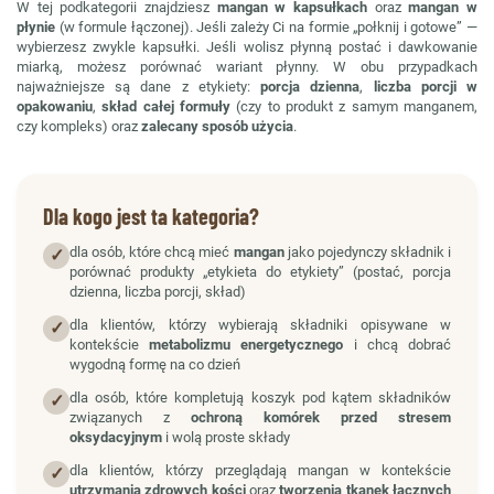
W tej podkategorii znajdziesz
mangan w kapsułkach
oraz
mangan w
płynie
(w formule łączonej). Jeśli zależy Ci na formie „połknij i gotowe” —
wybierzesz zwykle kapsułki. Jeśli wolisz płynną postać i dawkowanie
miarką, możesz porównać wariant płynny. W obu przypadkach
najważniejsze są dane z etykiety:
porcja dzienna
,
liczba porcji w
opakowaniu
,
skład całej formuły
(czy to produkt z samym manganem,
czy kompleks) oraz
zalecany sposób użycia
.
Dla kogo jest ta kategoria?
dla osób, które chcą mieć
mangan
jako pojedynczy składnik i
✓
porównać produkty „etykieta do etykiety” (postać, porcja
dzienna, liczba porcji, skład)
dla klientów, którzy wybierają składniki opisywane w
✓
kontekście
metabolizmu energetycznego
i chcą dobrać
wygodną formę na co dzień
dla osób, które kompletują koszyk pod kątem składników
✓
związanych z
ochroną komórek przed stresem
oksydacyjnym
i wolą proste składy
dla klientów, którzy przeglądają mangan w kontekście
✓
utrzymania zdrowych kości
oraz
tworzenia tkanek łącznych