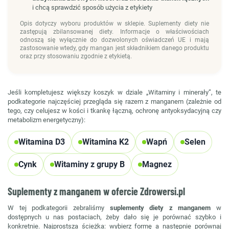
i chcą sprawdzić sposób użycia z etykiety
Opis dotyczy wyboru produktów w sklepie. Suplementy diety nie
zastępują zbilansowanej diety. Informacje o właściwościach
odnoszą się wyłącznie do dozwolonych oświadczeń UE i mają
zastosowanie wtedy, gdy mangan jest składnikiem danego produktu
oraz przy stosowaniu zgodnie z etykietą.
Jeśli kompletujesz większy koszyk w dziale „Witaminy i minerały”, te
podkategorie najczęściej przegląda się razem z manganem (zależnie od
tego, czy celujesz w kości i tkankę łączną, ochronę antyoksydacyjną czy
metabolizm energetyczny):
Witamina D3
Witamina K2
Wapń
Selen
Cynk
Witaminy z grupy B
Magnez
Suplementy z manganem w ofercie Zdrowersi.pl
W tej podkategorii zebraliśmy
suplementy diety z manganem
w
dostępnych u nas postaciach, żeby dało się je porównać szybko i
konkretnie. Najprostsza ścieżka: wybierz formę a następnie porównaj