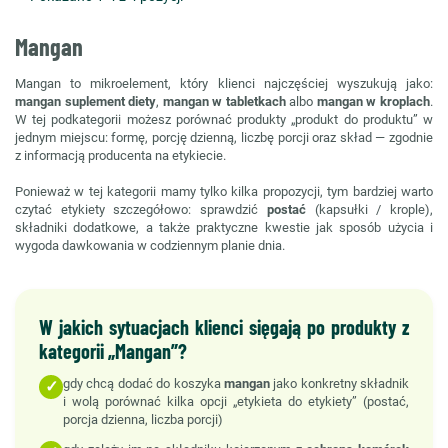
Mangan
Mangan to mikroelement, który klienci najczęściej wyszukują jako:
mangan suplement diety
,
mangan w tabletkach
albo
mangan w kroplach
.
W tej podkategorii możesz porównać produkty „produkt do produktu” w
jednym miejscu: formę, porcję dzienną, liczbę porcji oraz skład — zgodnie
z informacją producenta na etykiecie.
Ponieważ w tej kategorii mamy tylko kilka propozycji, tym bardziej warto
czytać etykiety szczegółowo: sprawdzić
postać
(kapsułki / krople),
składniki dodatkowe, a także praktyczne kwestie jak sposób użycia i
wygoda dawkowania w codziennym planie dnia.
W jakich sytuacjach klienci sięgają po produkty z
kategorii „Mangan”?
gdy chcą dodać do koszyka
mangan
jako konkretny składnik
✓
i wolą porównać kilka opcji „etykieta do etykiety” (postać,
porcja dzienna, liczba porcji)