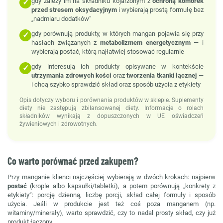
gdy zależy im na składniku kojarzonym z
ochroną komórek
✓
przed stresem oksydacyjnym
i wybierają prostą formułę bez
„nadmiaru dodatków”
gdy porównują produkty, w których mangan pojawia się przy
✓
hasłach związanych z
metabolizmem energetycznym
— i
wybierają postać, którą najłatwiej stosować regularnie
gdy interesują ich produkty opisywane w kontekście
✓
utrzymania zdrowych kości
oraz
tworzenia tkanki łącznej
—
i chcą szybko sprawdzić skład oraz sposób użycia z etykiety
Opis dotyczy wyboru i porównania produktów w sklepie. Suplementy
diety nie zastępują zbilansowanej diety. Informacje o rolach
składników wynikają z dopuszczonych w UE oświadczeń
żywieniowych i zdrowotnych.
Co warto porównać przed zakupem?
Przy manganie klienci najczęściej wybierają w dwóch krokach: najpierw
postać
(krople albo kapsułki/tabletki), a potem porównują „konkrety z
etykiety”: porcję dzienną, liczbę porcji, skład całej formuły i sposób
użycia. Jeśli w produkcie jest też coś poza manganem (np.
witaminy/minerały), warto sprawdzić, czy to nadal prosty skład, czy już
produkt łączony.