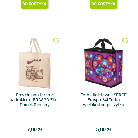
DO KOSZYKA
DO KOSZYKA
favorite_border
favorite_border
Bawełniana torba z
Torba fioletowa - SERCE
nadrukiem - FRASPO Zima
Fraspo 24l Torba
Domek Renifery
wielokrotnego użytku
7,00 zł
5,00 zł