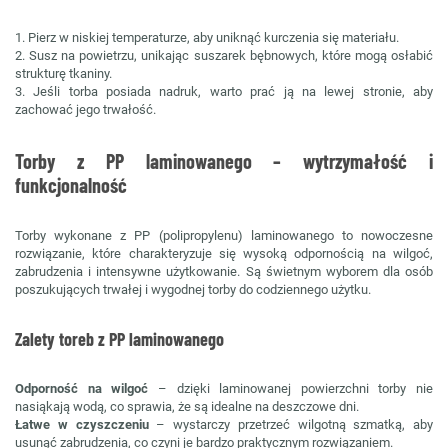
1. Pierz w niskiej temperaturze, aby uniknąć kurczenia się materiału.
2. Susz na powietrzu, unikając suszarek bębnowych, które mogą osłabić
strukturę tkaniny.
3. Jeśli torba posiada nadruk, warto prać ją na lewej stronie, aby
zachować jego trwałość.
Torby z PP laminowanego – wytrzymałość i
funkcjonalność
Torby wykonane z PP (polipropylenu) laminowanego to nowoczesne
rozwiązanie, które charakteryzuje się wysoką odpornością na wilgoć,
zabrudzenia i intensywne użytkowanie. Są świetnym wyborem dla osób
poszukujących trwałej i wygodnej torby do codziennego użytku.
Zalety toreb z PP laminowanego
Odporność na wilgoć
– dzięki laminowanej powierzchni torby nie
nasiąkają wodą, co sprawia, że są idealne na deszczowe dni.
Łatwe w czyszczeniu
– wystarczy przetrzeć wilgotną szmatką, aby
usunąć zabrudzenia, co czyni je bardzo praktycznym rozwiązaniem.