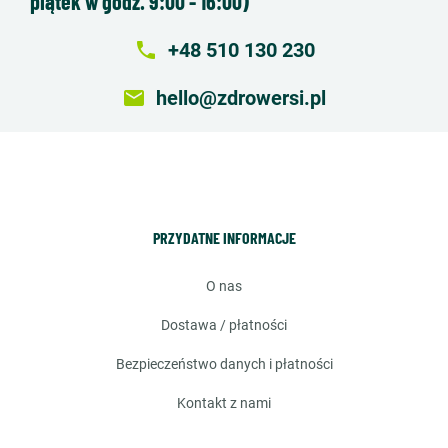
piątek w godz. 9:00 - 16:00)
local_phone
+48 510 130 230
email
hello@zdrowersi.pl
PRZYDATNE INFORMACJE
o nas
dostawa / płatności
bezpieczeństwo danych i płatności
kontakt z nami