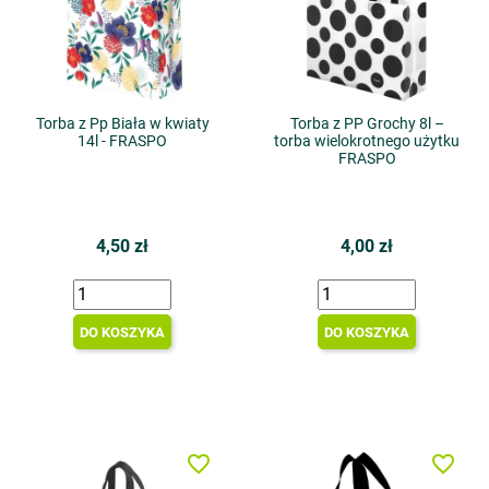
Torba z Pp Biała w kwiaty
Torba z PP Grochy 8l –
14l - FRASPO
torba wielokrotnego użytku
FRASPO
4,50 zł
4,00 zł
DO KOSZYKA
DO KOSZYKA
favorite_border
favorite_border