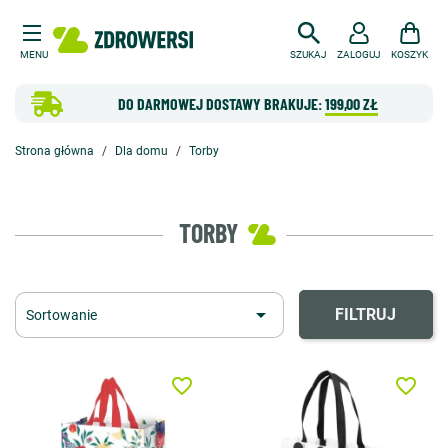
MENU
SZUKAJ
ZALOGUJ
KOSZYK
DO DARMOWEJ DOSTAWY BRAKUJE:
199,00 ZŁ
Strona główna
Dla domu
Torby
TORBY

FILTRUJ
Sortowanie
favorite_border
favorite_border