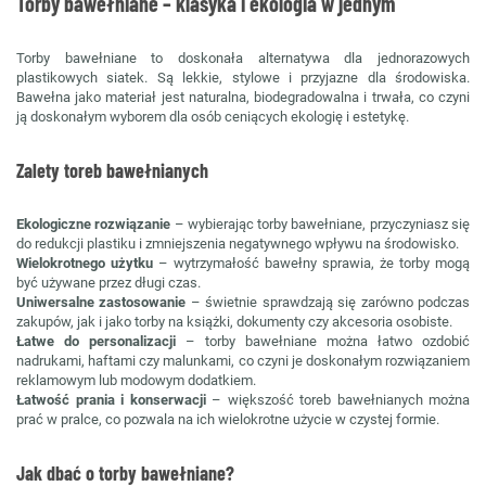
Torby bawełniane – klasyka i ekologia w jednym
Torby bawełniane to doskonała alternatywa dla jednorazowych
plastikowych siatek. Są lekkie, stylowe i przyjazne dla środowiska.
Bawełna jako materiał jest naturalna, biodegradowalna i trwała, co czyni
ją doskonałym wyborem dla osób ceniących ekologię i estetykę.
Zalety toreb bawełnianych
Ekologiczne rozwiązanie
– wybierając torby bawełniane, przyczyniasz się
do redukcji plastiku i zmniejszenia negatywnego wpływu na środowisko.
Wielokrotnego użytku
– wytrzymałość bawełny sprawia, że torby mogą
być używane przez długi czas.
Uniwersalne zastosowanie
– świetnie sprawdzają się zarówno podczas
zakupów, jak i jako torby na książki, dokumenty czy akcesoria osobiste.
Łatwe do personalizacji
– torby bawełniane można łatwo ozdobić
nadrukami, haftami czy malunkami, co czyni je doskonałym rozwiązaniem
reklamowym lub modowym dodatkiem.
Łatwość prania i konserwacji
– większość toreb bawełnianych można
prać w pralce, co pozwala na ich wielokrotne użycie w czystej formie.
Jak dbać o torby bawełniane?