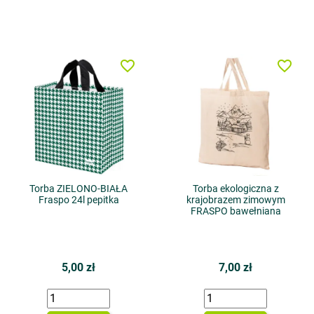
favorite_border
favorite_border
Torba ZIELONO-BIAŁA
Torba ekologiczna z
Fraspo 24l pepitka
krajobrazem zimowym
FRASPO bawełniana
5,00 zł
7,00 zł