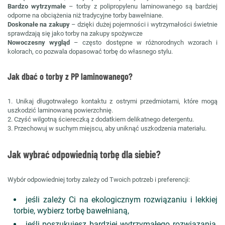
Bardzo wytrzymałe
– torby z polipropylenu laminowanego są bardziej
odporne na obciążenia niż tradycyjne torby bawełniane.
Doskonałe na zakupy
– dzięki dużej pojemności i wytrzymałości świetnie
sprawdzają się jako torby na zakupy spożywcze
Nowoczesny wygląd
– często dostępne w różnorodnych wzorach i
kolorach, co pozwala dopasować torbę do własnego stylu.
Jak dbać o torby z PP laminowanego?
1. Unikaj długotrwałego kontaktu z ostrymi przedmiotami, które mogą
uszkodzić laminowaną powierzchnię.
2. Czyść wilgotną ściereczką z dodatkiem delikatnego detergentu.
3. Przechowuj w suchym miejscu, aby uniknąć uszkodzenia materiału.
Jak wybrać odpowiednią torbę dla siebie?
Wybór odpowiedniej torby zależy od Twoich potrzeb i preferencji:
jeśli zależy Ci na ekologicznym rozwiązaniu i lekkiej
torbie, wybierz torbę bawełnianą,
jeśli poszukujesz bardziej wytrzymałego rozwiązania,