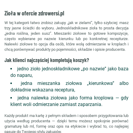
Zioła w ofercie zdrowersi.pl
W tej kategorii łatwo zrobisz zakupy „jak w zielarni”, tylko szybciej: masz
trzy jasne ścieżki do wyboru. Jednoskładnikowe zioła to prosta decyzja
„jedna roślina, jeden susz”. Mieszanki ziołowe to gotowe kompozycje,
często wybierane po nazwie kierunku lub po konkretnej recepturze.
Nalewki ziołowe to opcja dla osób, które wolą odmierzanie w kroplach i
chcą porównywać produkty po pojemności, składzie i opisie producenta.
Jak klienci najczęściej kompletują koszyk?
jedno zioło jednoskładnikowe „po nazwie” jako baza
do naparu,
jedna mieszanka ziołowa „kierunkowa” albo
dokładnie wskazana receptura,
jedna nalewka ziołowa jako forma kroplowa — gdy
klient woli odmierzanie zamiast zaparzania.
Każdy produkt ma kartę z pełnym składem i sposobem przygotowania lub
użycia według producenta — dzięki temu możesz spokojnie porównać
gramaturę lub ml, formę oraz opis na etykiecie i wybrać to, co najlepiej
pasuje do Twojego stylu zakupów.