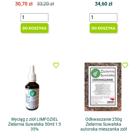
30,70 zł
33,20 zł
34,60 zł
DO KOSZYKA
DO KOSZYKA
favorite_border
favorite_border
Wyciąg z ziół LIMFOZIEL
Odkwaszanie 250g
Zielarnia Suwalska 50ml 1:5
Zielarnia Suwalska
35%
autorska mieszanka ziół