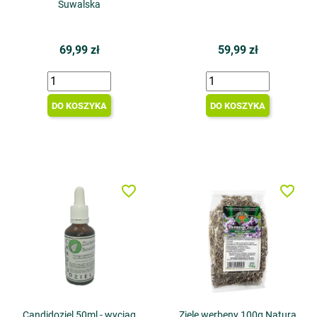
Suwalska
69,99 zł
59,99 zł
DO KOSZYKA
DO KOSZYKA
favorite_border
favorite_border
Candidoziel 50ml - wyciąg
Ziele werbeny 100g Natura