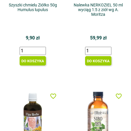
Szyszki chmielu Ziółko 50g
Nalewka NERKOZIEL 50 ml
Humulus lupulus
wyciąg 1:5 z ziół wg A.
Moritza
9,90 zł
59,99 zł
DO KOSZYKA
DO KOSZYKA
favorite_border
favorite_border