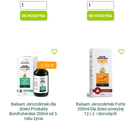
DO KOSZYKA
DO KOSZYKA
favorite_border
favorite_border
-2,50 zł
Balsam Jerozolimski dla
Balsam Jerozolimski Forte
dzieci Produkty
200ml Dla dzieci powyżej
Bonifraterskie 200ml od 3.
12.r.ż. i dorosłych
roku życia