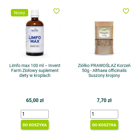
favorite_border
favorite_border
Nowy
Limfo max 100 ml – Invent
Ziółko PRAWOŚLAZ Korzeń
Farm Ziołowy suplement
50g - Althaea officinalis
diety w kroplach
Suszony krojony
65,00 zł
7,70 zł
DO KOSZYKA
DO KOSZYKA