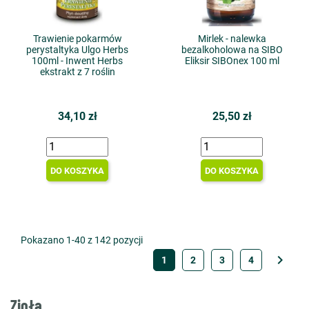
Trawienie pokarmów
Mirlek - nalewka
perystaltyka Ulgo Herbs
bezalkoholowa na SIBO
100ml - Inwent Herbs
Eliksir SIBOnex 100 ml
ekstrakt z 7 roślin
34,10 zł
25,50 zł
DO KOSZYKA
DO KOSZYKA
Pokazano 1-40 z 142 pozycji

1
2
3
4
Zioła