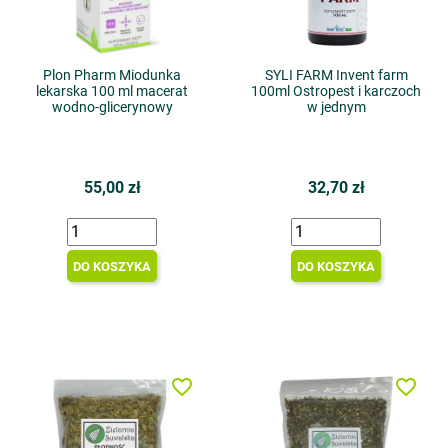
Plon Pharm Miodunka
SYLI FARM Invent farm
lekarska 100 ml macerat
100ml Ostropest i karczoch
wodno-glicerynowy
w jednym
55,00 zł
32,70 zł
DO KOSZYKA
DO KOSZYKA
favorite_border
favorite_border