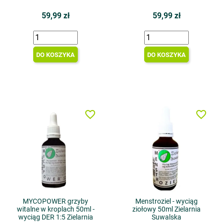
59,99 zł
59,99 zł
DO KOSZYKA
DO KOSZYKA
favorite_border
favorite_border
MYCOPOWER grzyby
Menstroziel - wyciąg
witalne w kroplach 50ml -
ziołowy 50ml Zielarnia
wyciąg DER 1:5 Zielarnia
Suwalska