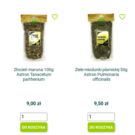
favorite_border
favorite_border
Złocień maruna 100g
Ziele miodunki plamistej 50g
Astron Tanacetum
Astron Pulmonaria
parthenium
officinalis
9,00 zł
9,50 zł
DO KOSZYKA
DO KOSZYKA