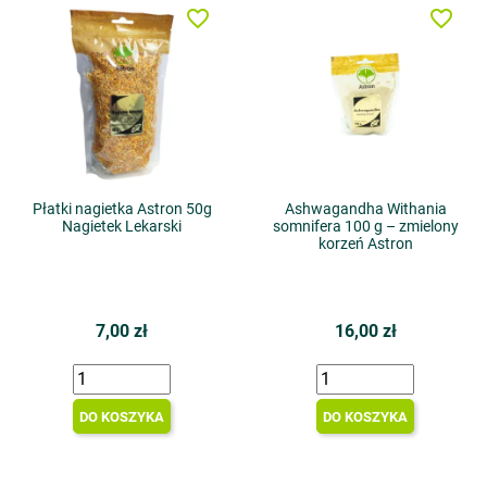
favorite_border
favorite_border
Płatki nagietka Astron 50g
Ashwagandha Withania
Nagietek Lekarski
somnifera 100 g – zmielony
korzeń Astron
7,00 zł
16,00 zł
DO KOSZYKA
DO KOSZYKA