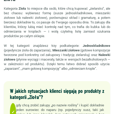
Kategoria
Zioła
to miejsce dla osób, które chcą kupować „zielarsko”, ale
bez chaosu: wybierasz formę (susze jednoskładnikowe, mieszanki
ziołowe lub nalewki ziołowe), porównujesz skład i gramaturę, a potem
bierzesz dokładnie to, co pasuje do Twojego sposobu dnia. To zakupy dla
klientów, którzy lubią mieć kontrolę nad tym, co trafia do kubka lub do
odmierzania w kroplach — i wolą czytelną listę zamiast szukania
produktów po całym sklepie.
W tej kategorii znajdziesz trzy podkategorie:
Jednoskładnikowe
(pojedyncze zioła do zaparzania),
Mieszanki ziołowe
(gotowe kompozycje
tworzone pod konkretny cel zakupowy i tradycję zielarską) oraz
Nalewki
ziołowe
(płynne wyciągi i maceraty, także w wersjach bezalkoholowych —
w zależności od produktu). Dzięki temu łatwo dobrać sposób użycia:
„zaparzam”, „mam gotową kompozycję” albo „odmierzam krople”.
W jakich sytuacjach klienci sięgają po produkty z
kategorii „Zioła”?
gdy chcą zrobić zakupy „po nazwie rośliny” i kupić dokładnie
jeden surowiec do naparu (np. pojedynczy susz, taki jak
✓