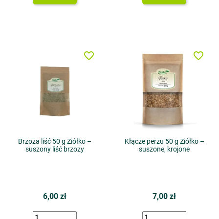
favorite_border
favorite_border
Brzoza liść 50 g Ziółko –
Kłącze perzu 50 g Ziółko –
suszony liść brzozy
suszone, krojone
6,00 zł
7,00 zł