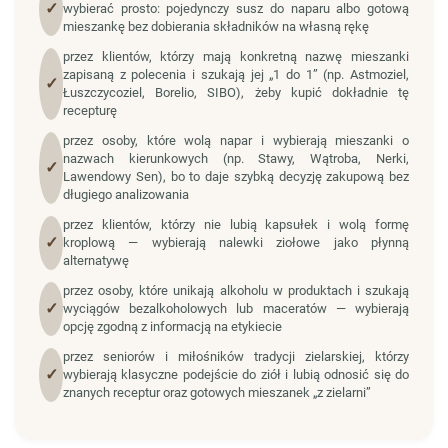
✓
wybierać prosto: pojedynczy susz do naparu albo gotową
mieszankę bez dobierania składników na własną rękę
przez klientów, którzy mają konkretną nazwę mieszanki
zapisaną z polecenia i szukają jej „1 do 1” (np. Astmoziel,
✓
Łuszczycoziel, Borelio, SIBO), żeby kupić dokładnie tę
recepturę
przez osoby, które wolą napar i wybierają mieszanki o
nazwach kierunkowych (np. Stawy, Wątroba, Nerki,
✓
Lawendowy Sen), bo to daje szybką decyzję zakupową bez
długiego analizowania
przez klientów, którzy nie lubią kapsułek i wolą formę
✓
kroplową — wybierają nalewki ziołowe jako płynną
alternatywę
przez osoby, które unikają alkoholu w produktach i szukają
✓
wyciągów bezalkoholowych lub maceratów — wybierają
opcję zgodną z informacją na etykiecie
przez seniorów i miłośników tradycji zielarskiej, którzy
✓
wybierają klasyczne podejście do ziół i lubią odnosić się do
znanych receptur oraz gotowych mieszanek „z zielarni”