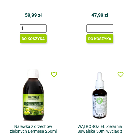
59,99 zł
47,99 zł
DO KOSZYKA
DO KOSZYKA
favorite_border
favorite_border
Nalewka z orzechów
WĄTROBOZIEL Zielarnia
zielonych Dermesa 250ml
Suwalska 50ml wyciąg z