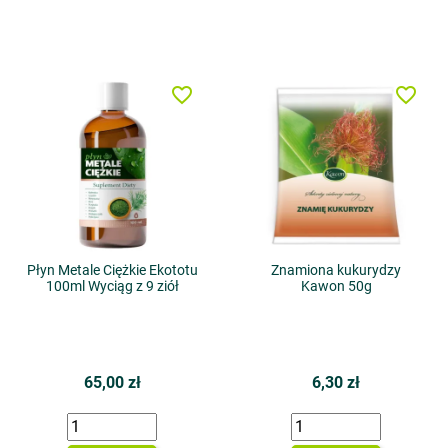
favorite_border
favorite_border
Płyn Metale Ciężkie Ekototu
Znamiona kukurydzy
100ml Wyciąg z 9 ziół
Kawon 50g
65,00 zł
6,30 zł