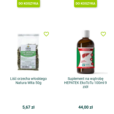
DO KOSZYKA
DO KOSZYKA
favorite_border
favorite_border
Liść orzecha włoskiego
Suplement na wątrobę
Natura Wita 50g
HEPATEK EkoToTu 100ml 9
ziół
5,67 zł
44,00 zł