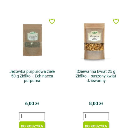
favorite_border
favorite_border
Jeżówka purpurowa ziele
Dziewanna kwiat 25 g
50 g Ziółko – Echinacea
Ziółko – suszony kwiat
purpurea
dziewanny
6,00 zł
8,00 zł
DO KOSZYKA
DO KOSZYKA