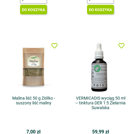
DO KOSZYKA
DO KOSZYKA
favorite_border
favorite_border
Malina liść 50 g Ziółko -
VERMICADIS wyciąg 50 ml
suszony liść maliny
– tinktura DER 1:5 Zielarnia
Suwalska
7,00 zł
59,99 zł