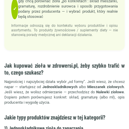
gdy chcą porównać zioła „po konkretach”: skład mieszanki,
gramaturę, rozdrobnienie surowca i sposób przygotowania
✓
podany przez producenta — i wybrać produkt, który realnie
będą stosować
Informacje odnoszą się do kontekstu wyboru produktów i opisu
asortymentu. To produkty żywnościowe / suplementy diety — nie
stanowią porady medycznej ani deklaracji działania.
Jak kupować zioła w zdrowersi.pl, żeby szybko trafić w
to, czego szukasz?
Najprościej i najszybciej działa wybór „od formy”. Jeśli wiesz, że chcesz
napar — startujesz od
Jednoskładnikowych
albo
Mieszanek ziołowych
.
Jeśli wiesz, że wolisz odmierzanie — przechodzisz do
Nalewki ziołowe
.
Dopiero potem porównujesz konkret: skład, gramaturę (albo ml), opis
producenta i wygodę użycia.
Jakie typy produktów znajdziesz w tej kategorii?
1) Jednoskładnikowe zioła do zaparzania