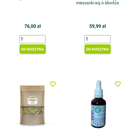
mieszanki wg A.Moritza
76,00 zł
59,99 zł
DO KOSZYKA
DO KOSZYKA
favorite_border
favorite_border