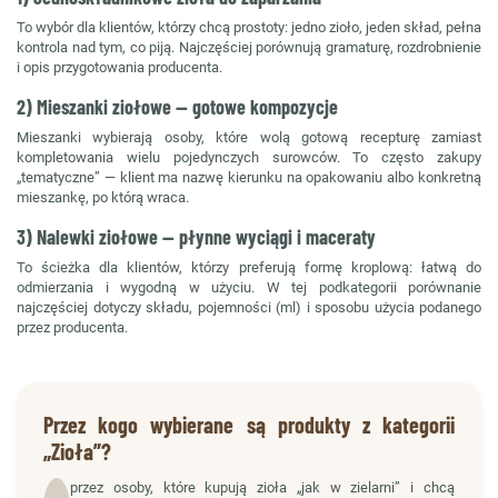
To wybór dla klientów, którzy chcą prostoty: jedno zioło, jeden skład, pełna
kontrola nad tym, co piją. Najczęściej porównują gramaturę, rozdrobnienie
i opis przygotowania producenta.
2) Mieszanki ziołowe — gotowe kompozycje
Mieszanki wybierają osoby, które wolą gotową recepturę zamiast
kompletowania wielu pojedynczych surowców. To często zakupy
„tematyczne” — klient ma nazwę kierunku na opakowaniu albo konkretną
mieszankę, po którą wraca.
3) Nalewki ziołowe — płynne wyciągi i maceraty
To ścieżka dla klientów, którzy preferują formę kroplową: łatwą do
odmierzania i wygodną w użyciu. W tej podkategorii porównanie
najczęściej dotyczy składu, pojemności (ml) i sposobu użycia podanego
przez producenta.
Przez kogo wybierane są produkty z kategorii
„Zioła”?
przez osoby, które kupują zioła „jak w zielarni” i chcą