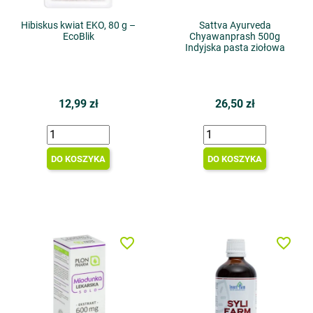
Hibiskus kwiat EKO, 80 g –
Sattva Ayurveda
EcoBlik
Chyawanprash 500g
Indyjska pasta ziołowa
12,99 zł
26,50 zł
DO KOSZYKA
DO KOSZYKA
favorite_border
favorite_border