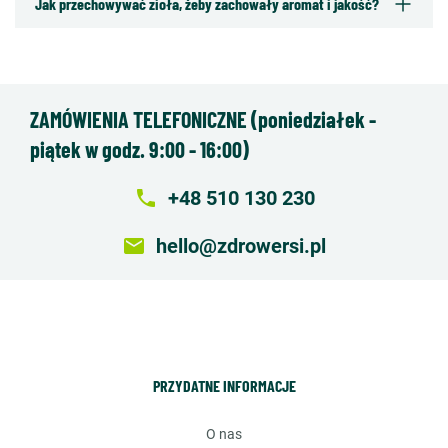
Jak przechowywać zioła, żeby zachowały aromat i jakość?
ZAMÓWIENIA TELEFONICZNE (poniedziałek -
piątek w godz. 9:00 - 16:00)
local_phone
+48 510 130 230
email
hello@zdrowersi.pl
PRZYDATNE INFORMACJE
o nas