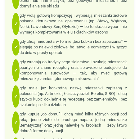
piołun lub inne klasyki), bez gotowych mieszanek i bez
domyślania się składu
gdy wolą gotową kompozycję i wybierają mieszanki ziołowe
opisane kierunkowo na opakowaniu (np. Stawy, Wątroba,
✓
Nerki, Lawendowy Sen, Otyłoziel) — bo to skraca wybór i nie
wymaga kompletowania wielu składników osobno
gdy chcą mieć zioła w formie „bez kubka i bez zaparzania” —
✓
sięgają po nalewki ziołowe, bo łatwo je odmierzyć i włączyć
do dnia w prosty sposób
gdy wracają do tradycyjnego zielarstwa i szukają mieszanek
opartych o znane receptury oraz sprawdzone podejście do
✓
komponowania surowców — tak, aby mieć gotową
mieszankę zamiast „domowego miksowania”
gdy mają już konkretną nazwę mieszanki zapisaną z
polecenia (np. Astmoziel, Łuszczycoziel, Borelio, SIBO) i chcą
✓
szybko kupić dokładnie tę recepturę, bez zamienników i bez
szukania po kilku działach
gdy kupują „do domu” i chcą mieć kilka różnych opcji pod
ręką: jedno zioło do prostego naparu, jedną mieszankę
✓
„tematyczną” oraz jedną nalewkę w kroplach — żeby łatwo
dobrać formę do sytuacji