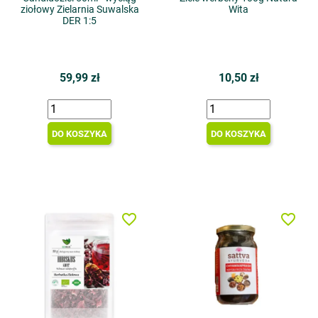
ziołowy Zielarnia Suwalska
Wita
DER 1:5
59,99 zł
10,50 zł
DO KOSZYKA
DO KOSZYKA
favorite_border
favorite_border