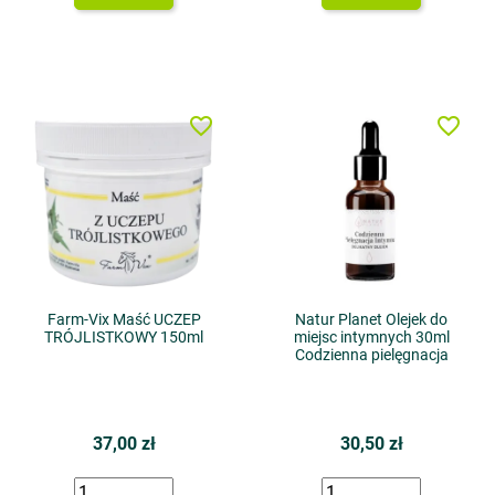
favorite_border
favorite_border
Farm-Vix Maść UCZEP
Natur Planet Olejek do
TRÓJLISTKOWY 150ml
miejsc intymnych 30ml
Codzienna pielęgnacja
37,00 zł
30,50 zł