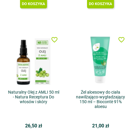
DO KOSZYKA
DO KOSZYKA
favorite_border
favorite_border
Naturalny Olej z AMLI 50 ml
Żel aloesowy do ciała
- Natura Receptura Do
nawilżająco-wygładzający
włosów i skóry
150 ml – Biocontè 91%
aloesu
26,50 zł
21,00 zł