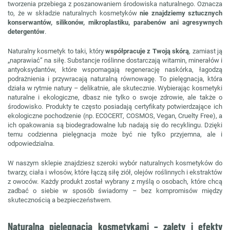
tworzenia przebiega z poszanowaniem środowiska naturalnego. Oznacza
to, że w składzie naturalnych kosmetyków
nie znajdziemy sztucznych
konserwantów, silikonów, mikroplastiku, parabenów ani agresywnych
detergentów
.
Naturalny kosmetyk to taki, który
współpracuje z Twoją skórą
, zamiast ją
„naprawiać” na siłę. Substancje roślinne dostarczają witamin, minerałów i
antyoksydantów, które wspomagają regenerację naskórka, łagodzą
podrażnienia i przywracają naturalną równowagę. To pielęgnacja, która
działa w rytmie natury – delikatnie, ale skutecznie. Wybierając kosmetyki
naturalne i ekologiczne, dbasz nie tylko o swoje zdrowie, ale także o
środowisko. Produkty te często posiadają certyfikaty potwierdzające ich
ekologiczne pochodzenie (np. ECOCERT, COSMOS, Vegan, Cruelty Free), a
ich opakowania są biodegradowalne lub nadają się do recyklingu. Dzięki
temu codzienna pielęgnacja może być nie tylko przyjemna, ale i
odpowiedzialna.
W naszym sklepie znajdziesz szeroki wybór naturalnych kosmetyków do
twarzy, ciała i włosów, które łączą siłę ziół, olejów roślinnych i ekstraktów
z owoców. Każdy produkt został wybrany z myślą o osobach, które chcą
zadbać o siebie w sposób świadomy – bez kompromisów między
skutecznością a bezpieczeństwem.
Naturalna pielęgnacja kosmetykami – zalety i efekty