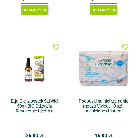
DO KOSZYKA
DO KOSZYKA
favorite_border
favorite_border
Etja Olej z pestek ŚLIWKI
Podpaski na nietrzymanie
50ml BIO Odżywia
moczu Vivicot 10 szt.
Renegeruje Ujędrnia
niebielone chlorem
25,00 zł
16,00 zł