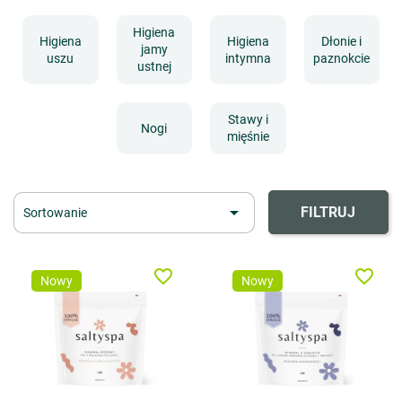
Higiena
Higiena
Higiena
Dłonie i
jamy
uszu
intymna
paznokcie
ustnej
Stawy i
Nogi
mięśnie

FILTRUJ
Sortowanie
favorite_border
favorite_border
Nowy
Nowy