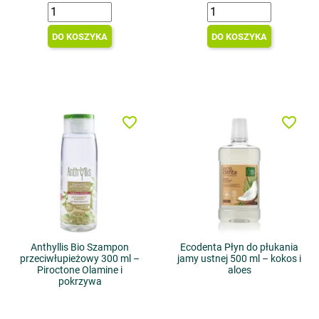
DO KOSZYKA
DO KOSZYKA
favorite_border
favorite_border
Anthyllis Bio Szampon
Ecodenta Płyn do płukania
przeciwłupieżowy 300 ml –
jamy ustnej 500 ml – kokos i
Piroctone Olamine i
aloes
pokrzywa