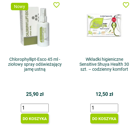
favorite_border
favorite_border
Nowy
Chlorophyllipt-Esco 45 ml -
Wkładki higieniczne
ziołowy spray odświeżający
Sensitive Shuya Health 30
jamę ustną
szt. – codzienny komfort
25,90 zł
12,50 zł
DO KOSZYKA
DO KOSZYKA