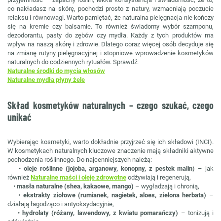
co nakładasz na skórę, pochodzi prosto z natury, wzmacniają poczucie
relaksu i równowagi. Warto pamiętać, że naturalna pielęgnacja nie kończy
się na kremie czy balsamie. To również świadomy wybór szamponu,
dezodorantu, pasty do zębów czy mydła. Każdy z tych produktów ma
wpływ na naszą skórę i zdrowie. Dlatego coraz więcej osób decyduje się
na zmianę rutyny pielęgnacyjnej i stopniowe wprowadzenie kosmetyków
naturalnych do codziennych rytuałów. Sprawdź:
Naturalne środki do mycia włosów
Naturalne mydła płyny żele
Skład kosmetyków naturalnych – czego szukać, czego
unikać
Wybierając kosmetyki, warto dokładnie przyjrzeć się ich składowi (INCI).
W kosmetykach naturalnych kluczowe znaczenie mają składniki aktywne
pochodzenia roślinnego. Do najcenniejszych należą:
•
oleje roślinne (jojoba, arganowy, konopny, z pestek malin
) – jak
również
Naturalne maści i oleje zdrowotne
odżywiają i regenerują,
•
masła naturalne (shea, kakaowe, mango)
– wygładzają i chronią,
•
ekstrakty ziołowe (rumianek, nagietek, aloes, zielona herbata)
–
działają łagodząco i antyoksydacyjnie,
•
hydrolaty (różany, lawendowy, z kwiatu pomarańczy)
– tonizują i