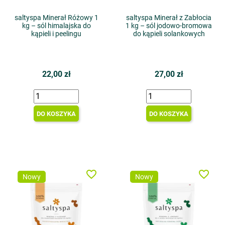
saltyspa Minerał Różowy 1
saltyspa Minerał z Zabłocia
kg – sól himalajska do
1 kg – sól jodowo-bromowa
kąpieli i peelingu
do kąpieli solankowych
22,00 zł
27,00 zł
DO KOSZYKA
DO KOSZYKA
favorite_border
favorite_border
Nowy
Nowy