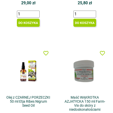
29,00 zł
25,80 zł
DO KOSZYKA
DO KOSZYKA
favorite_border
favorite_border
Olej z CZARNEJ PORZECZKI
Maść WĄKROTKA
50 ml Etja Ribes Nigrum
AZJATYCKA 150 ml Farm-
Seed Oil
Vix do skóry z
niedoskonałościami