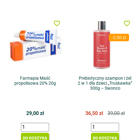
favorite_border
favorite_border
-2,50 zł
Farmapia Maść
Prebiotyczny szampon i żel
propolisowa 20% 20g
2 w 1 dla dzieci „Truskawka”
300g – Swonco
29,00 zł
36,50 zł
39,00 zł
DO KOSZYKA
DO KOSZYKA