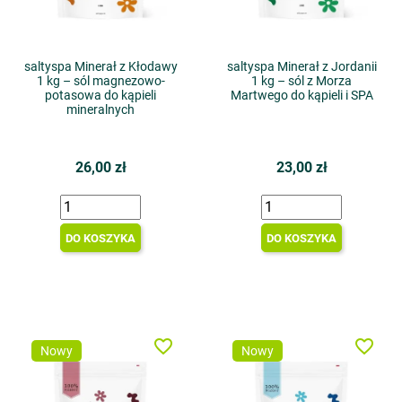
saltyspa Minerał z Kłodawy
saltyspa Minerał z Jordanii
1 kg – sól magnezowo-
1 kg – sól z Morza
potasowa do kąpieli
Martwego do kąpieli i SPA
mineralnych
26,00 zł
23,00 zł
DO KOSZYKA
DO KOSZYKA
favorite_border
favorite_border
Nowy
Nowy