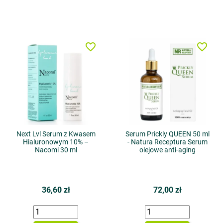
favorite_border
favorite_border
Next Lvl Serum z Kwasem
Serum Prickly QUEEN 50 ml
Hialuronowym 10% –
- Natura Receptura Serum
Nacomi 30 ml
olejowe anti-aging
36,60 zł
72,00 zł