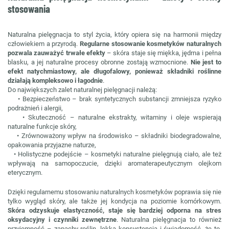
stosowania
Naturalna pielęgnacja to styl życia, który opiera się na harmonii między
człowiekiem a przyrodą.
Regularne stosowanie kosmetyków naturalnych
pozwala zauważyć trwałe efekty
– skóra staje się miękka, jędrna i pełna
blasku, a jej naturalne procesy obronne zostają wzmocnione.
Nie jest to
efekt natychmiastowy, ale długofalowy, ponieważ składniki roślinne
działają kompleksowo i łagodnie
.
Do największych zalet naturalnej pielęgnacji należą:
• Bezpieczeństwo – brak syntetycznych substancji zmniejsza ryzyko
podrażnień i alergii,
• Skuteczność – naturalne ekstrakty, witaminy i oleje wspierają
naturalne funkcje skóry,
• Zrównoważony wpływ na środowisko – składniki biodegradowalne,
opakowania przyjazne naturze,
• Holistyczne podejście – kosmetyki naturalne pielęgnują ciało, ale też
wpływają na samopoczucie, dzięki aromaterapeutycznym olejkom
eterycznym.
Dzięki regularnemu stosowaniu naturalnych kosmetyków poprawia się nie
tylko wygląd skóry, ale także jej kondycja na poziomie komórkowym.
Skóra odzyskuje elastyczność, staje się bardziej odporna na stres
oksydacyjny i czynniki zewnętrzne
. Naturalna pielęgnacja to również
przyjemność – zapachy roślin, lekka konsystencja i świadomość, że to,