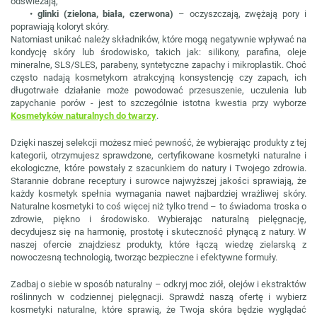
odświeżają,
•
glinki (zielona, biała, czerwona)
– oczyszczają, zwężają pory i
poprawiają koloryt skóry.
Natomiast unikać należy składników, które mogą negatywnie wpływać na
kondycję skóry lub środowisko, takich jak: silikony, parafina, oleje
mineralne, SLS/SLES, parabeny, syntetyczne zapachy i mikroplastik. Choć
często nadają kosmetykom atrakcyjną konsystencję czy zapach, ich
długotrwałe działanie może powodować przesuszenie, uczulenia lub
zapychanie porów - jest to szczególnie istotna kwestia przy wyborze
Kosmetyków naturalnych do twarzy
.
Dzięki naszej selekcji możesz mieć pewność, że wybierając produkty z tej
kategorii, otrzymujesz sprawdzone, certyfikowane kosmetyki naturalne i
ekologiczne, które powstały z szacunkiem do natury i Twojego zdrowia.
Starannie dobrane receptury i surowce najwyższej jakości sprawiają, że
każdy kosmetyk spełnia wymagania nawet najbardziej wrażliwej skóry.
Naturalne kosmetyki to coś więcej niż tylko trend – to świadoma troska o
zdrowie, piękno i środowisko. Wybierając naturalną pielęgnację,
decydujesz się na harmonię, prostotę i skuteczność płynącą z natury. W
naszej ofercie znajdziesz produkty, które łączą wiedzę zielarską z
nowoczesną technologią, tworząc bezpieczne i efektywne formuły.
Zadbaj o siebie w sposób naturalny – odkryj moc ziół, olejów i ekstraktów
roślinnych w codziennej pielęgnacji. Sprawdź naszą ofertę i wybierz
kosmetyki naturalne, które sprawią, że Twoja skóra będzie wyglądać