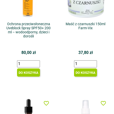
Ochrona przeciwsłoneczna
Maść z czarnuszki 150ml
Uveblock Spray SPF50+ 200
Farm-Vix
ml – wodoodporny, dzieci i
dorośli
80,00 zł
37,80 zł
DO KOSZYKA
DO KOSZYKA
favorite_border
favorite_border