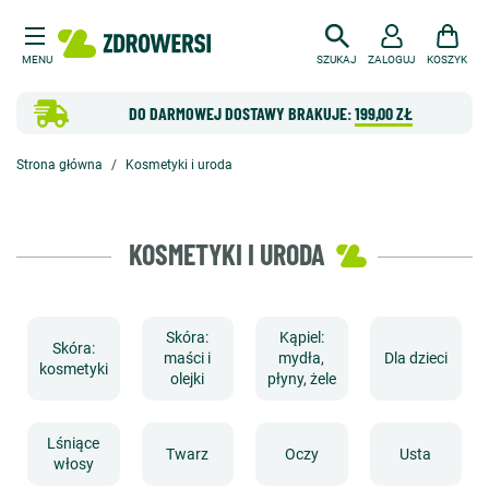
MENU
SZUKAJ
ZALOGUJ
KOSZYK
DO DARMOWEJ DOSTAWY BRAKUJE:
199,00 ZŁ
Strona główna
Kosmetyki i uroda
KOSMETYKI I URODA
Skóra:
Kąpiel:
Skóra:
maści i
mydła,
Dla dzieci
kosmetyki
olejki
płyny, żele
Lśniące
Twarz
Oczy
Usta
włosy