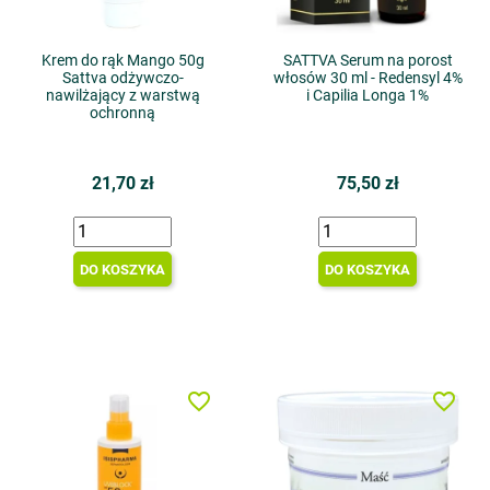
Krem do rąk Mango 50g
SATTVA Serum na porost
Sattva odżywczo-
włosów 30 ml - Redensyl 4%
nawilżający z warstwą
i Capilia Longa 1%
ochronną
21,70 zł
75,50 zł
DO KOSZYKA
DO KOSZYKA
favorite_border
favorite_border