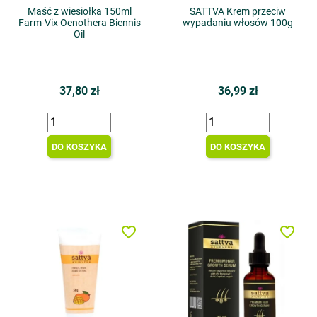
Maść z wiesiołka 150ml
SATTVA Krem przeciw
Farm-Vix Oenothera Biennis
wypadaniu włosów 100g
Oil
37,80 zł
36,99 zł
DO KOSZYKA
DO KOSZYKA
favorite_border
favorite_border