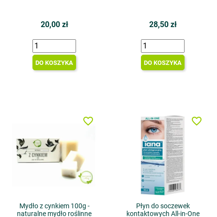
20,00 zł
28,50 zł
DO KOSZYKA
DO KOSZYKA
favorite_border
favorite_border
Mydło z cynkiem 100g -
Płyn do soczewek
naturalne mydło roślinne
kontaktowych All-in-One