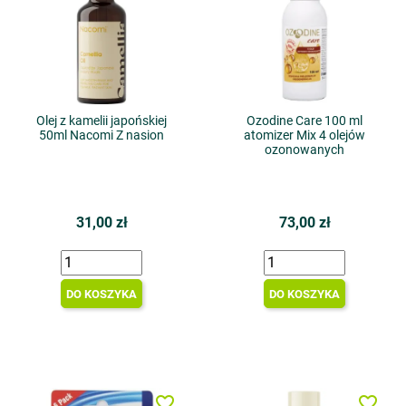
Olej z kamelii japońskiej
Ozodine Care 100 ml
50ml Nacomi Z nasion
atomizer Mix 4 olejów
ozonowanych
31,00 zł
73,00 zł
DO KOSZYKA
DO KOSZYKA
favorite_border
favorite_border