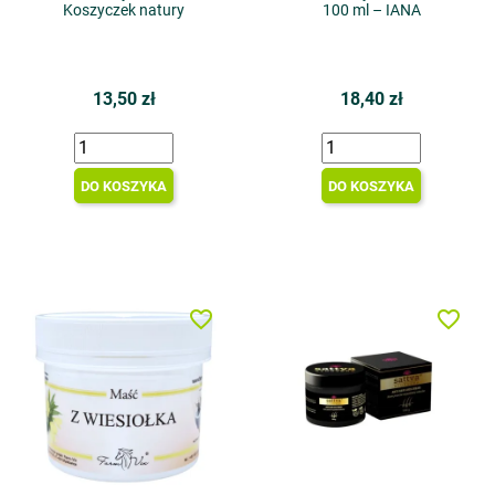
Koszyczek natury
100 ml – IANA
13,50 zł
18,40 zł
DO KOSZYKA
DO KOSZYKA
favorite_border
favorite_border