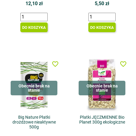
12,10 zł
5,50 zł
DO KOSZYKA
DO KOSZYKA
favorite_border
favorite_border
Obecnie brak na
Obecnie brak na
stanie
stanie
Big Nature Płatki
Płatki JĘCZMIENNE Bio
drożdżowe nieaktywne
Planet 300g ekologiczne
500g