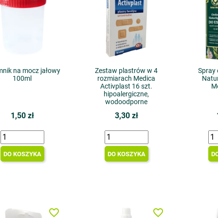
mnik na mocz jałowy
Zestaw plastrów w 4
Spray 
100ml
rozmiarach Medica
Natu
Activplast 16 szt.
M
hipoalergiczne,
wodoodporne
1,50 zł
3,30 zł
DO KOSZYKA
DO KOSZYKA
D
favorite_border
favorite_border