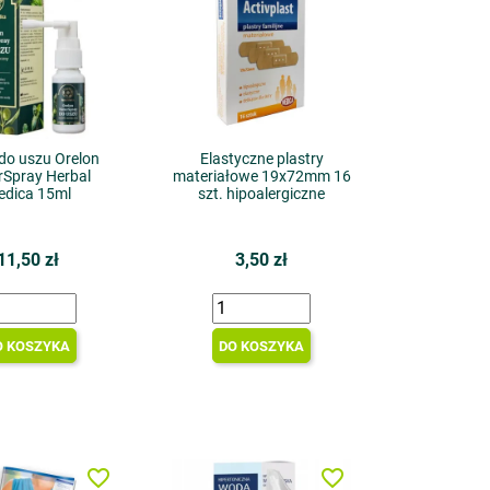
do uszu Orelon
Elastyczne plastry
rSpray Herbal
materiałowe 19x72mm 16
edica 15ml
szt. hipoalergiczne
11,50 zł
3,50 zł
O KOSZYKA
DO KOSZYKA
favorite_border
favorite_border