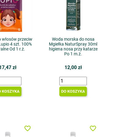
o włosów przeciw
Woda morska do nosa
upio 4 szt. 100%
Mgiełka NaturSpray 30ml
alne Od 1 r.ż.
higiena nosa przy katarze
Po 1 m.ż.
17,47 zł
12,00 zł
O KOSZYKA
DO KOSZYKA
favorite_border
favorite_border