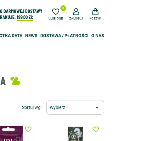
0
O DARMOWEJ DOSTAWY
RAKUJE:
199,00 ZŁ
ULUBIONE
ZALOGUJ
KOSZYK
ÓTKA DATA
NEWS
DOSTAWA / PŁATNOŚCI
O NAS
KA

Sortuj wg:
Wybierz
favorite_border
favorite_border