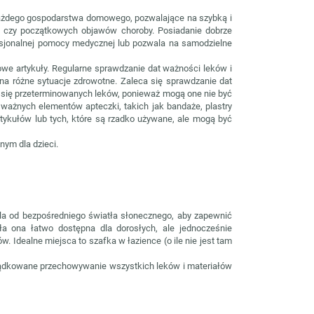
ażdego gospodarstwa domowego, pozwalające na szybką i
h czy początkowych objawów choroby. Posiadanie dobrze
fesjonalnej pomocy medycznej lub pozwala na samodzielne
owe artykuły. Regularne sprawdzanie dat ważności leków i
na różne sytuacje zdrowotne. Zaleca się sprawdzanie dat
yć się przeterminowanych leków, ponieważ mogą one nie być
 ważnych elementów apteczki, takich jak bandaże, plastry
tykułów lub tych, które są rzadko używane, ale mogą być
ym dla dzieci.
 od bezpośredniego światła słonecznego, aby zapewnić
a ona łatwo dostępna dla dorosłych, ale jednocześnie
 Idealne miejsca to szafka w łazience (o ile nie jest tam
ądkowane przechowywanie wszystkich leków i materiałów