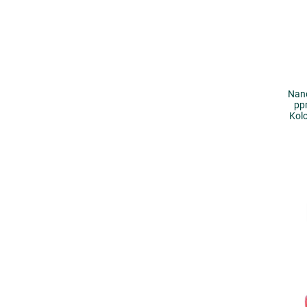
Nano
pp
Kol