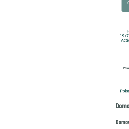
19x7
Acti
POW
Poka
Domo
Domow