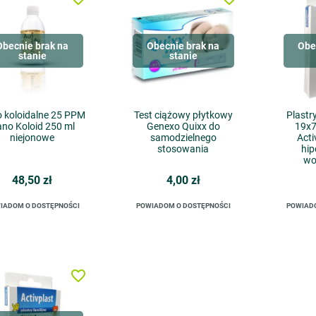
Obecnie brak na
Obecnie brak na
Obe
stanie
stanie
o koloidalne 25 PPM
Test ciążowy płytkowy
Plastr
no Koloid 250 ml
Genexo Quixx do
19x
niejonowe
samodzielnego
Acti
stosowania
hip
wo
48,50 zł
4,00 zł
IADOM O DOSTĘPNOŚCI
POWIADOM O DOSTĘPNOŚCI
POWIAD
favorite_border