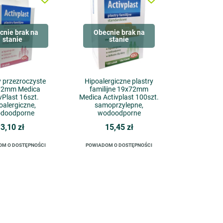
cnie brak na
Obecnie brak na
stanie
stanie
y przezroczyste
Hipoalergiczne plastry
72mm Medica
familijne 19x72mm
vPlast 16szt.
Medica Activplast 100szt.
oalergiczne,
samoprzylepne,
doodporne
wodoodporne
3,10 zł
15,45 zł
OM O DOSTĘPNOŚCI
POWIADOM O DOSTĘPNOŚCI