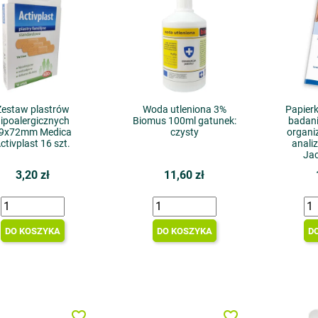
Zestaw plastrów
Woda utleniona 3%
Papier
ipoalergicznych
Biomus 100ml gatunek:
badan
9x72mm Medica
czysty
organi
ctivplast 16 szt.
anali
Jac
3,20 zł
11,60 zł
DO KOSZYKA
DO KOSZYKA
D
favorite_border
favorite_border