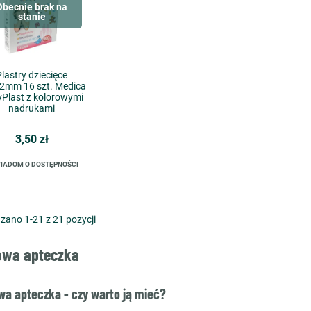
Obecnie brak na
stanie
Plastry dziecięce
2mm 16 szt. Medica
vPlast z kolorowymi
nadrukami
3,50 zł
IADOM O DOSTĘPNOŚCI
zano 1-21 z 21 pozycji
wa apteczka
a apteczka - czy warto ją mieć?