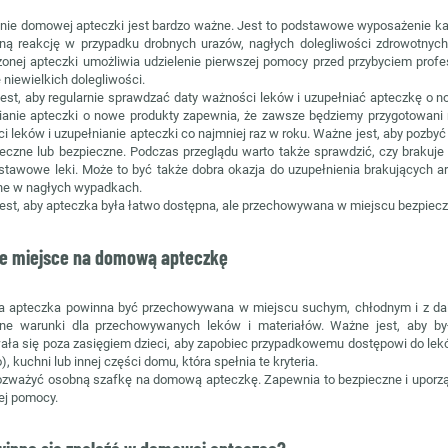
nie domowej apteczki jest bardzo ważne. Jest to podstawowe wyposażenie k
ną reakcję w przypadku drobnych urazów, nagłych dolegliwości zdrowotnyc
zonej apteczki umożliwia udzielenie pierwszej pomocy przed przybyciem pro
 niewielkich dolegliwości.
est, aby regularnie sprawdzać daty ważności leków i uzupełniać apteczkę o n
ianie apteczki o nowe produkty zapewnia, że zawsze będziemy przygotowani 
i leków i uzupełnianie apteczki co najmniej raz w roku. Ważne jest, aby pozb
teczne lub bezpieczne. Podczas przeglądu warto także sprawdzić, czy brakuje
stawowe leki. Może to być także dobra okazja do uzupełnienia brakujących ar
ne w nagłych wypadkach.
est, aby apteczka była łatwo dostępna, ale przechowywana w miejscu bezpieczn
ne miejsce na domową apteczkę
apteczka powinna być przechowywana w miejscu suchym, chłodnym i z dala
ne warunki dla przechowywanych leków i materiałów. Ważne jest, aby był
ała się poza zasięgiem dzieci, aby zapobiec przypadkowemu dostępowi do leków.
), kuchni lub innej części domu, która spełnia te kryteria.
ozważyć osobną szafkę na domową apteczkę. Zapewnia to bezpieczne i uporz
ej pomocy.