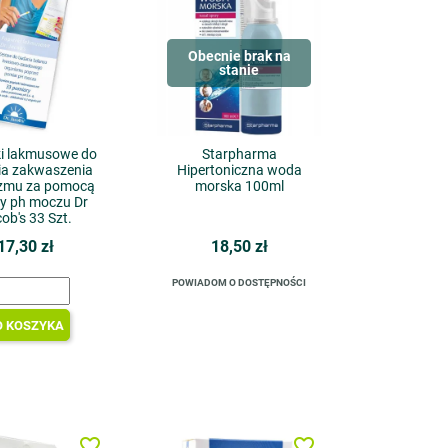
Obecnie brak na
stanie
ki lakmusowe do
Starpharma
ia zakwaszenia
Hipertoniczna woda
zmu za pomocą
morska 100ml
zy ph moczu Dr
ob's 33 Szt.
17,30 zł
18,50 zł
POWIADOM O DOSTĘPNOŚCI
O KOSZYKA
favorite_border
favorite_border