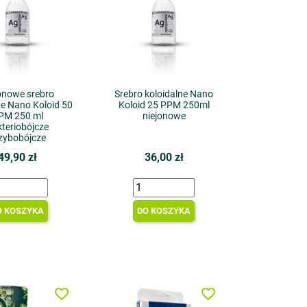
onowe srebro
Srebro koloidalne Nano
ne Nano Koloid 50
Koloid 25 PPM 250ml
PM 250 ml
niejonowe
teriobójcze
zybobójcze
49,90 zł
36,00 zł
O KOSZYKA
DO KOSZYKA
favorite_border
favorite_border