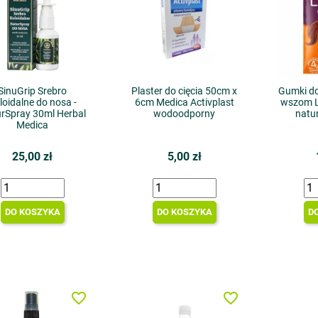
SinuGrip Srebro
Plaster do cięcia 50cm x
Gumki d
loidalne do nosa -
6cm Medica Activplast
wszom L
rSpray 30ml Herbal
wodoodporny
natur
Medica
25,00 zł
5,00 zł
DO KOSZYKA
DO KOSZYKA
D
favorite_border
favorite_border