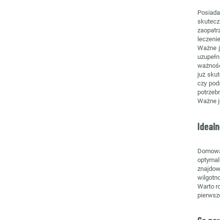
Posiada
skutecz
zaopatr
leczenie
Ważne j
uzupełn
ważnośc
już sku
czy pod
potrzeb
Ważne j
Ideal
Domowa 
optymal
znajdow
wilgotno
Warto r
pierwsz