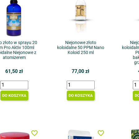
 złoto w sprayu 20
Niejonowe złoto
Niej
m Pro Aktiv 100ml
koloidalne 50 PPM Nano
koloidal
oidalne Niejonowe z
Koloid 250 ml
P
atomizerem
bak
gr
61,50 zł
77,00 zł
DO KOSZYKA
DO KOSZYKA
D
favorite_border
favorite_border