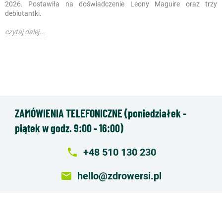
2026. Postawiła na doświadczenie Leony Maguire oraz trzy
debiutantki.
czytaj dalej...
ZAMÓWIENIA TELEFONICZNE (poniedziałek -
piątek w godz. 9:00 - 16:00)
local_phone
+48 510 130 230
email
hello@zdrowersi.pl