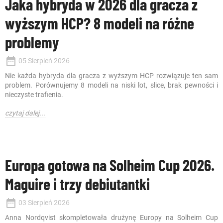
Jaka hybryda w 2026 dla gracza z
wyższym HCP? 8 modeli na różne
problemy
date_range
05 Sierpień 2026
Nie każda hybryda dla gracza z wyższym HCP rozwiązuje ten sam
problem. Porównujemy 8 modeli na niski lot, slice, brak pewności i
nieczyste trafienia.
czytaj dalej...
Europa gotowa na Solheim Cup 2026.
Maguire i trzy debiutantki
date_range
03 Sierpień 2026
Anna Nordqvist skompletowała drużynę Europy na Solheim Cup