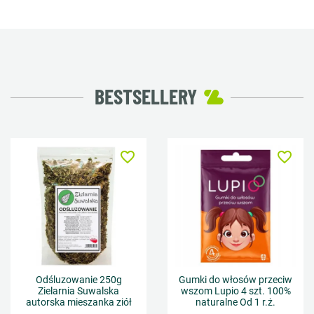
BESTSELLERY
favorite_border
favorite_border
Odśluzowanie 250g
Gumki do włosów przeciw
Zielarnia Suwalska
wszom Lupio 4 szt. 100%
autorska mieszanka ziół
naturalne Od 1 r.ż.