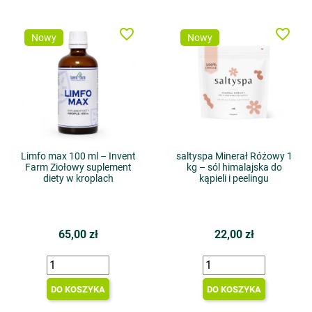
favorite_border
favorite_border
Nowy
Nowy
Limfo max 100 ml – Invent
saltyspa Minerał Różowy 1
Farm Ziołowy suplement
kg – sól himalajska do
diety w kroplach
kąpieli i peelingu
65,00 zł
22,00 zł
DO KOSZYKA
DO KOSZYKA