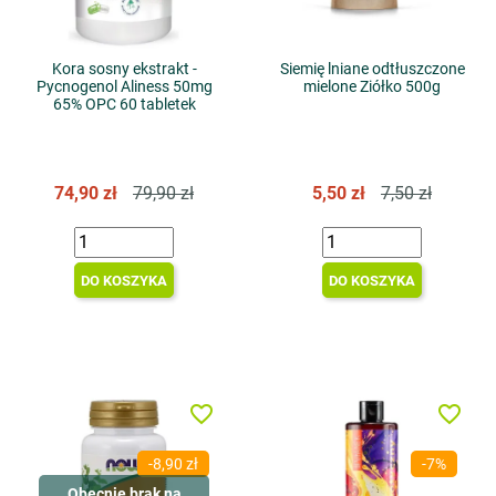
Kora sosny ekstrakt -
Siemię lniane odtłuszczone
Pycnogenol Aliness 50mg
mielone Ziółko 500g
65% OPC 60 tabletek
74,90 zł
79,90 zł
5,50 zł
7,50 zł
DO KOSZYKA
DO KOSZYKA
favorite_border
favorite_border
-8,90 zł
-7%
Obecnie brak na