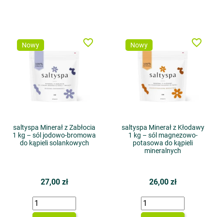
favorite_border
favorite_border
Nowy
Nowy
saltyspa Minerał z Zabłocia
saltyspa Minerał z Kłodawy
1 kg – sól jodowo-bromowa
1 kg – sól magnezowo-
do kąpieli solankowych
potasowa do kąpieli
mineralnych
27,00 zł
26,00 zł