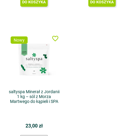
DO KOSZYKA
DO KOSZYKA
favorite_border
Nowy
saltyspa Minerał z Jordanii
1 kg – sól z Morza
Martwego do kąpieli i SPA
23,00 zł