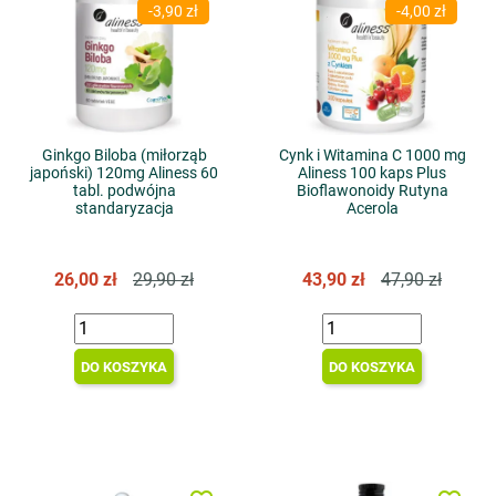
-3,90 zł
-4,00 zł
Ginkgo Biloba (miłorząb
Cynk i Witamina C 1000 mg
japoński) 120mg Aliness 60
Aliness 100 kaps Plus
tabl. podwójna
Bioflawonoidy Rutyna
standaryzacja
Acerola
26,00 zł
29,90 zł
43,90 zł
47,90 zł
DO KOSZYKA
DO KOSZYKA