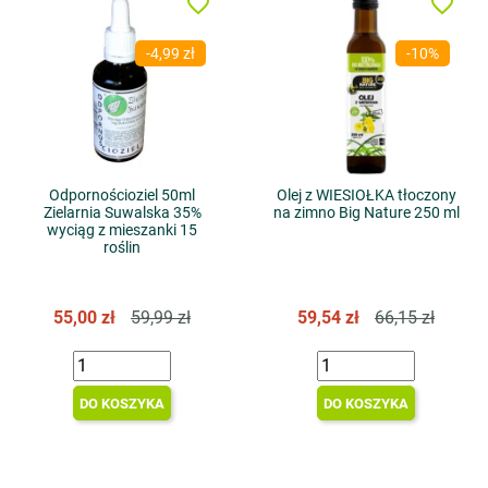
favorite_border
favorite_border
-4,99 zł
-10%
Odpornościoziel 50ml
Olej z WIESIOŁKA tłoczony
Zielarnia Suwalska 35%
na zimno Big Nature 250 ml
wyciąg z mieszanki 15
roślin
55,00 zł
59,99 zł
59,54 zł
66,15 zł
DO KOSZYKA
DO KOSZYKA