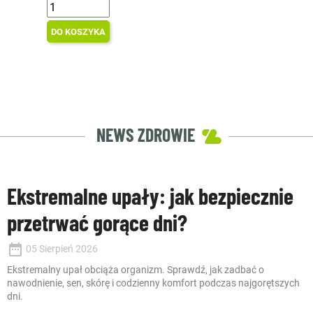
DO KOSZYKA
NEWS ZDROWIE
Ekstremalne upały: jak bezpiecznie
przetrwać gorące dni?
date_range
05 Sierpień 2026
Ekstremalny upał obciąża organizm. Sprawdź, jak zadbać o
nawodnienie, sen, skórę i codzienny komfort podczas najgorętszych
dni.