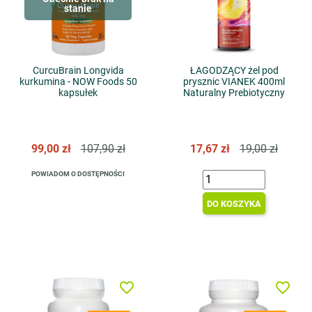
stanie
CurcuBrain Longvida
ŁAGODZĄCY żel pod
kurkumina - NOW Foods 50
prysznic VIANEK 400ml
kapsułek
Naturalny Prebiotyczny
99,00 zł
107,90 zł
17,67 zł
19,00 zł
POWIADOM O DOSTĘPNOŚCI
DO KOSZYKA
favorite_border
favorite_border