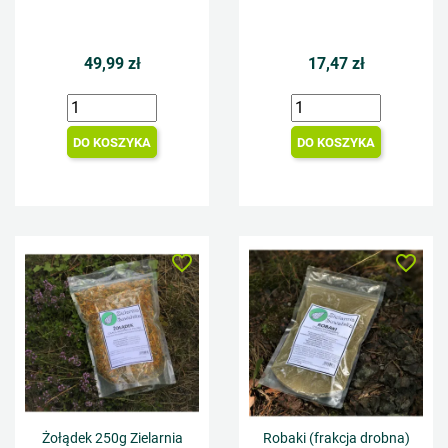
49,99 zł
17,47 zł
DO KOSZYKA
DO KOSZYKA
favorite_border
favorite_border
Żołądek 250g Zielarnia
Robaki (frakcja drobna)