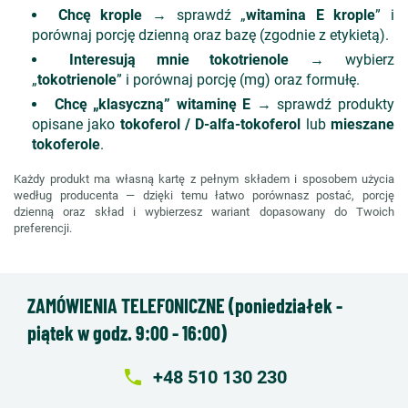
Chcę krople
→ sprawdź „
witamina E krople
” i
porównaj porcję dzienną oraz bazę (zgodnie z etykietą).
Interesują mnie tokotrienole
→ wybierz
„
tokotrienole
” i porównaj porcję (mg) oraz formułę.
Chcę „klasyczną” witaminę E
→ sprawdź produkty
opisane jako
tokoferol / D-alfa-tokoferol
lub
mieszane
tokoferole
.
Każdy produkt ma własną kartę z pełnym składem i sposobem użycia
według producenta — dzięki temu łatwo porównasz postać, porcję
dzienną oraz skład i wybierzesz wariant dopasowany do Twoich
preferencji.
ZAMÓWIENIA TELEFONICZNE (poniedziałek -
piątek w godz. 9:00 - 16:00)
local_phone
+48 510 130 230