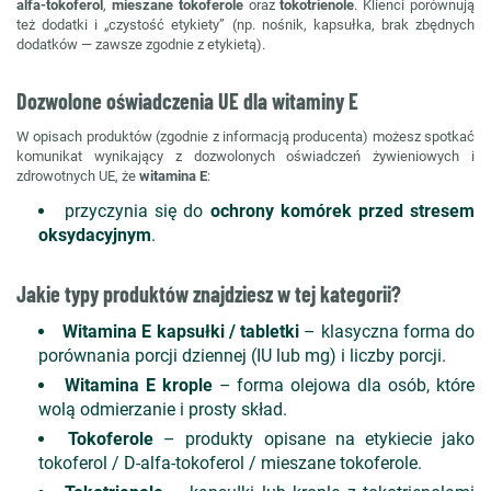
alfa-tokoferol
,
mieszane tokoferole
oraz
tokotrienole
. Klienci porównują
też dodatki i „czystość etykiety” (np. nośnik, kapsułka, brak zbędnych
dodatków — zawsze zgodnie z etykietą).
Dozwolone oświadczenia UE dla witaminy E
W opisach produktów (zgodnie z informacją producenta) możesz spotkać
komunikat wynikający z dozwolonych oświadczeń żywieniowych i
zdrowotnych UE, że
witamina E
:
przyczynia się do
ochrony komórek przed stresem
oksydacyjnym
.
Jakie typy produktów znajdziesz w tej kategorii?
Witamina E kapsułki / tabletki
– klasyczna forma do
porównania porcji dziennej (IU lub mg) i liczby porcji.
Witamina E krople
– forma olejowa dla osób, które
wolą odmierzanie i prosty skład.
Tokoferole
– produkty opisane na etykiecie jako
tokoferol / D-alfa-tokoferol / mieszane tokoferole.