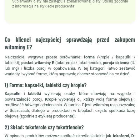
Suplementy diety nie zastępują zbilansowanej diety. Stosuj zgodnie
z informacją na etykiecie producenta.
Co klienci najczęściej sprawdzają przed zakupem
witaminy E?
Najczęściej wygrywa proste porównanie:
forma
(krople / kapsułki /
tabletki),
postać witaminy E
(tokoferole / tokotrienole),
porcja dzienna
(IU
lub mg) i liczba porcji w opakowaniu. W tej kategorii łatwo zestawić
warianty i wybrać formę, którą naprawdę chcesz stosować na co dzień.
1) Forma: kapsułki, tabletki czy krople?
Kapsułki i tabletki
wybierają osoby, które stawiają na wygodę i
powtarzalność porcji.
Krople
wybierają ci, którzy wolą formę olejową i
możliwość łatwego odmierzania. Witamina E jest witaminą rozpuszczalną
w tłuszczach, dlatego w produktach w kroplach często spotkasz bazę
olejową (zgodnie z etykietą producenta).
2) Skład: tokoferole czy tokotrienole?
W opisach produktów możesz spotkać określenia takie jak
tokoferol
,
D-