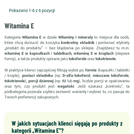
Pokazano 1-6 z 6 pozycji
Witamina E
Kategoria
Witamina E
w dziale
Witaminy i minerały
to miejsce dla osób,
które chcą dorzucić do koszyka
konkretny składnik
i porównać etykiety
„produkt do produktu” — bez błądzenia po sklepie. Znajdziesz tu m.in.
witaminę E w kapsułkach
i
tabletkach
,
witaminę E w kroplach
(olejowe
formy), a także produkty opisane jako
tokoferole
oraz
tokotrienole
.
W praktyce klienci najczęściej filtrują wybór po:
formie
(kapsułki / tabletki
/ krople),
postaci składnika
(np.
D-alfa-tokoferol
,
mieszane tokoferole
,
tokotrienole
),
porcji dziennej
(np.
IU
lub
mg
), liczbie porcji w opakowaniu
oraz tym, czy produkt jest
wegański
. Jeśli szukasz „konkretu”, ta
podkategoria pozwala szybko zestawić warianty i wybrać to, co pasuje do
Twoich preferencji zakupowych.
W jakich sytuacjach klienci sięgają po produkty z
kategorii „Witamina E”?