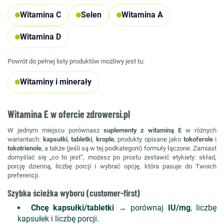
Witamina C
Selen
Witamina A
Witamina D
Powrót do pełnej listy produktów możliwy jest tu:
Witaminy i minerały
Witamina E w ofercie zdrowersi.pl
W jednym miejscu porównasz
suplementy z witaminą E
w różnych
wariantach:
kapsułki
,
tabletki
,
krople
, produkty opisane jako
tokoferole
i
tokotrienole
, a także (jeśli są w tej podkategorii) formuły łączone. Zamiast
domyślać się „co to jest”, możesz po prostu zestawić etykiety: skład,
porcję dzienną, liczbę porcji i wybrać opcję, która pasuje do Twoich
preferencji.
Szybka ścieżka wyboru (customer-first)
Chcę kapsułki/tabletki
→ porównaj
IU/mg
, liczbę
kapsułek i liczbę porcji.