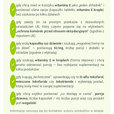
gdy chcą mieć w koszyku
witaminę E
jako „jeden składnik” i
✓
porównać różne opcje (kapsułki, tabletki,
witamina E krople
)
bez szukania po kilku działach
gdy zależy im na prostym przekazie z dozwolonych
oświadczeń UE, który często pojawia się na etykietach:
✓
„ochrona komórek przed stresem oksydacyjnym”
(zgodnie z
rejestrem UE)
gdy wolą
kapsułkę raz dziennie
i szukają „wygodnej formy na
✓
co dzień” — porównują
IU/mg
, liczbę porcji i dodatki w
składzie (zgodnie z etykietą)
gdy szukają
witaminy E w kroplach
(forma olejowa) i chcą
✓
prosto odmierzać porcję — bez rozbijania suplementacji na
kilka produktów
gdy kupują „technicznie”: sprawdzają czy to
D-alfa-tokoferol
,
✓
mieszane tokoferole
czy
tokotrienole
i wybierają postać,
którą wolą mieć w swojej suplementacji
gdy chcą szybko porównać „co dostaję w cenie”:
porcja
✓
dzienna
, liczba kapsułek / ml, liczba porcji oraz czy produkt
jest
wegański
Informacje odnoszą się do kontekstu wyboru produktów w sklepie.