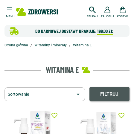
MENU
SZUKAJ
ZALOGUJ
KOSZYK
DO DARMOWEJ DOSTAWY BRAKUJE:
199,00 ZŁ
Strona główna
Witaminy i minerały
Witamina E
WITAMINA E

FILTRUJ
Sortowanie
favorite_border
favorite_border