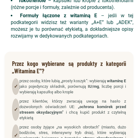
Tokotrienole
– kapsułki lub krople z tokotrienolami
(różne porcje i formuły, zależnie od producenta).
Formuły łączone z witaminą E
– jeśli w tej
podkategorii widzisz też warianty „A+E” lub „ADEK”,
możesz je tu porównać etykietą, a dokładniejsze opisy
rozwijamy w dedykowanych podkategoriach.
Przez kogo wybierane są produkty z kategorii
„Witamina E”?
przez osoby, które lubią „prosty koszyk”: wybierają
witaminę E
✓
jako pojedynczy składnik, porównują
IU/mg
, liczbę porcji i
wybierają kapsułkę albo krople
przez klientów, którzy zwracają uwagę na hasło z
dozwolonych oświadczeń UE:
„ochrona komórek przed
✓
stresem oksydacyjnym”
i chcą kupić produkt z czytelną
etykietą
przez osoby żyjące „na wysokich obrotach” (miasto, dużo
bodźców, stres, intensywny tryb dnia), które wybierają
✓