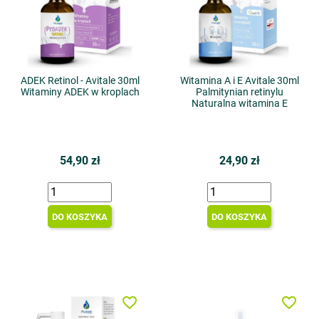
ADEK Retinol - Avitale 30ml
Witamina A i E Avitale 30ml
Witaminy ADEK w kroplach
Palmitynian retinylu
Naturalna witamina E
54,90 zł
24,90 zł
DO KOSZYKA
DO KOSZYKA
favorite_border
favorite_border