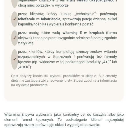
suplementy kojarzone z tematyką
stresu oksydacyjnego
i
chcą mieć porządek w wyborze
przez klientów, którzy kupują „technicznie”: porównują
✓
tokoferole
vs
tokotrienole
, sprawdzają porcję dzienną, skład
kapsułki/nośnika i wybierają konkretną postać
przez osoby, które wolą
witaminę E w kroplach
(forma
✓
olejowa) i chcą po prostu wygodnie odmierzać porcję zgodnie
z etykietą
przez klientów, którzy kompletują szerszy zestaw witamin
rozpuszczalnych w tłuszczach i porównują też formuły
✓
łączone (np. widoczne w tej podkategorii produkty „A+E” lub
„ADEK”)
Opis dotyczy kontekstu wyboru produktów w sklepie. Suplementy
diety nie zastępują zbilansowanej diety. Stosuj zgodnie z informacją
na etykiecie producenta.
Witamina E bywa wybierana jako konkretny cel do koszyka albo jako
element formuł łączonych. Te podkategorie klienci najczęściej
sprawdzają razem, porównując skład i wygodę stosowania: