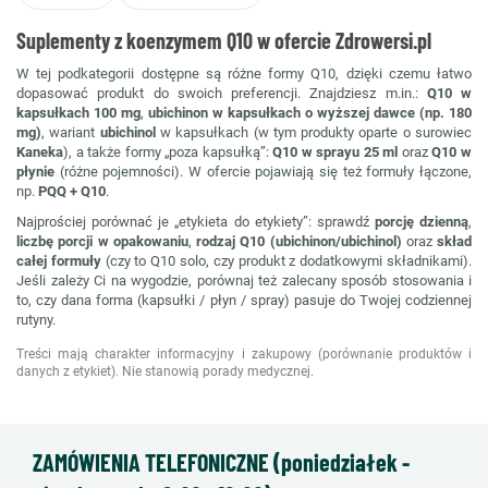
Suplementy z koenzymem Q10 w ofercie Zdrowersi.pl
W tej podkategorii dostępne są różne formy Q10, dzięki czemu łatwo
dopasować produkt do swoich preferencji. Znajdziesz m.in.:
Q10 w
kapsułkach 100 mg
,
ubichinon w kapsułkach o wyższej dawce (np. 180
mg)
, wariant
ubichinol
w kapsułkach (w tym produkty oparte o surowiec
Kaneka
), a także formy „poza kapsułką”:
Q10 w sprayu 25 ml
oraz
Q10 w
płynie
(różne pojemności). W ofercie pojawiają się też formuły łączone,
np.
PQQ + Q10
.
Najprościej porównać je „etykieta do etykiety”: sprawdź
porcję dzienną
,
liczbę porcji w opakowaniu
,
rodzaj Q10 (ubichinon/ubichinol)
oraz
skład
całej formuły
(czy to Q10 solo, czy produkt z dodatkowymi składnikami).
Jeśli zależy Ci na wygodzie, porównaj też zalecany sposób stosowania i
to, czy dana forma (kapsułki / płyn / spray) pasuje do Twojej codziennej
rutyny.
Treści mają charakter informacyjny i zakupowy (porównanie produktów i
danych z etykiet). Nie stanowią porady medycznej.
ZAMÓWIENIA TELEFONICZNE (poniedziałek -