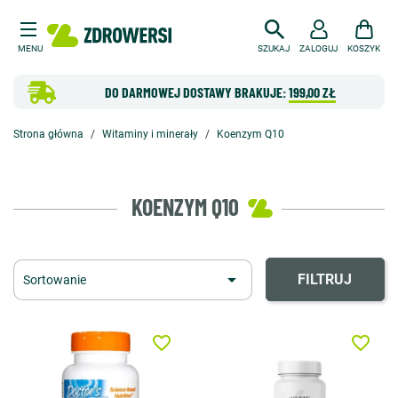
MENU
SZUKAJ
ZALOGUJ
KOSZYK
DO DARMOWEJ DOSTAWY BRAKUJE:
199,00 ZŁ
Strona główna
Witaminy i minerały
Koenzym Q10
KOENZYM Q10

FILTRUJ
Sortowanie
favorite_border
favorite_border