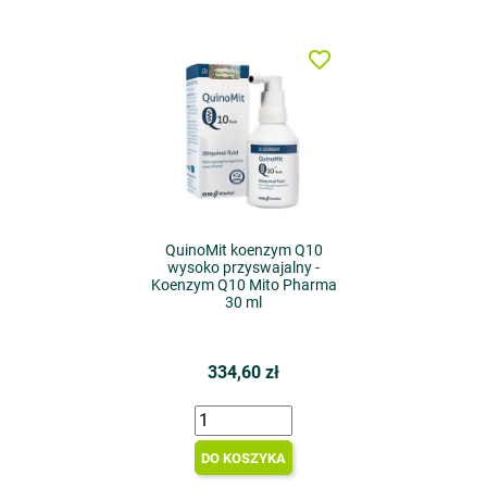
favorite_border
QuinoMit koenzym Q10
wysoko przyswajalny -
Koenzym Q10 Mito Pharma
30 ml
334,60 zł
DO KOSZYKA