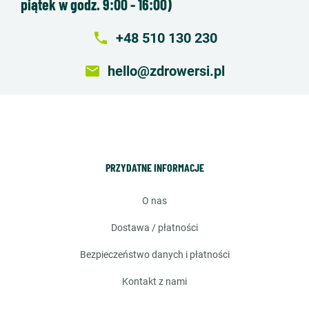
piątek w godz. 9:00 - 16:00)
local_phone
+48 510 130 230
email
hello@zdrowersi.pl
PRZYDATNE INFORMACJE
o nas
dostawa / płatności
bezpieczeństwo danych i płatności
kontakt z nami