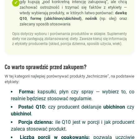
gdy kupują „pod konkretną intencję zakupową”, ale chcą
✓
zachować ostrożność i trzymać się faktów z etykiety —
wtedy wybierają produkty, w których łatwo porównać:
dawkę
Q10
,
formę (ubichinon/ubichinol)
,
nośnik
(np. olej) oraz
zalecany sposób stosowania
Opis dotyczy wyboru i porównania produktów w sklepie. Suplementy
diety nie zastępują zbilansowanej diety. Zawsze kieruj się informacją
z etykiety producenta (skład, porcja dzienna, sposób użycia, wiek).
Co warto sprawdzić przed zakupem?
W tej kategorii najlepiej porównywać produkty „technicznie”, na podstawie
etykiety:
Forma:
kapsułki, płyn czy spray — wybierz to, co
realnie będziesz stosować regularnie.
Postać Q10:
czy producent deklaruje
ubichinon
czy
ubichinol
.
Porcja dzienna:
ile Q10 jest w porcji i jak producent
zaleca stosować produkt.
Liczba porcji w opakowaniu:
pozwala uczciwie