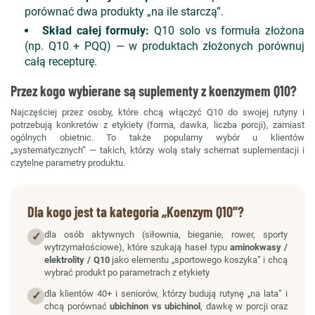
porównać dwa produkty „na ile starczą”.
Skład całej formuły:
Q10 solo vs formuła złożona
(np. Q10 + PQQ) — w produktach złożonych porównuj
całą recepturę.
Przez kogo wybierane są suplementy z koenzymem Q10?
Najczęściej przez osoby, które chcą włączyć Q10 do swojej rutyny i
potrzebują konkretów z etykiety (forma, dawka, liczba porcji), zamiast
ogólnych obietnic. To także popularny wybór u klientów
„systematycznych” — takich, którzy wolą stały schemat suplementacji i
czytelne parametry produktu.
Dla kogo jest ta kategoria „Koenzym Q10”?
dla osób aktywnych (siłownia, bieganie, rower, sporty
✓
wytrzymałościowe), które szukają haseł typu
aminokwasy /
elektrolity / Q10
jako elementu „sportowego koszyka” i chcą
wybrać produkt po parametrach z etykiety
dla klientów 40+ i seniorów, którzy budują rutynę „na lata” i
✓
chcą porównać
ubichinon vs ubichinol
, dawkę w porcji oraz