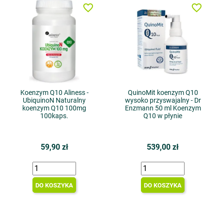
favorite_border
favorite_border
Koenzym Q10 Aliness -
QuinoMit koenzym Q10
UbiquinoN Naturalny
wysoko przyswajalny - Dr
koenzym Q10 100mg
Enzmann 50 ml Koenzym
100kaps.
Q10 w płynie
59,90 zł
539,00 zł
DO KOSZYKA
DO KOSZYKA