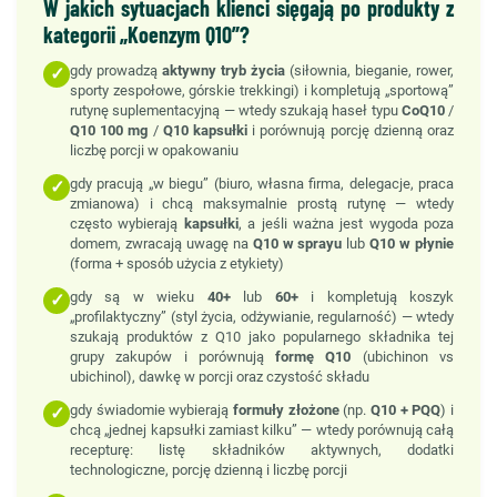
W jakich sytuacjach klienci sięgają po produkty z
kategorii „Koenzym Q10”?
gdy prowadzą
aktywny tryb życia
(siłownia, bieganie, rower,
✓
sporty zespołowe, górskie trekkingi) i kompletują „sportową”
rutynę suplementacyjną — wtedy szukają haseł typu
CoQ10
/
Q10 100 mg
/
Q10 kapsułki
i porównują porcję dzienną oraz
liczbę porcji w opakowaniu
gdy pracują „w biegu” (biuro, własna firma, delegacje, praca
✓
zmianowa) i chcą maksymalnie prostą rutynę — wtedy
często wybierają
kapsułki
, a jeśli ważna jest wygoda poza
domem, zwracają uwagę na
Q10 w sprayu
lub
Q10 w płynie
(forma + sposób użycia z etykiety)
gdy są w wieku
40+
lub
60+
i kompletują koszyk
✓
„profilaktyczny” (styl życia, odżywianie, regularność) — wtedy
szukają produktów z Q10 jako popularnego składnika tej
grupy zakupów i porównują
formę Q10
(ubichinon vs
ubichinol), dawkę w porcji oraz czystość składu
gdy świadomie wybierają
formuły złożone
(np.
Q10 + PQQ
) i
✓
chcą „jednej kapsułki zamiast kilku” — wtedy porównują całą
recepturę: listę składników aktywnych, dodatki
technologiczne, porcję dzienną i liczbę porcji