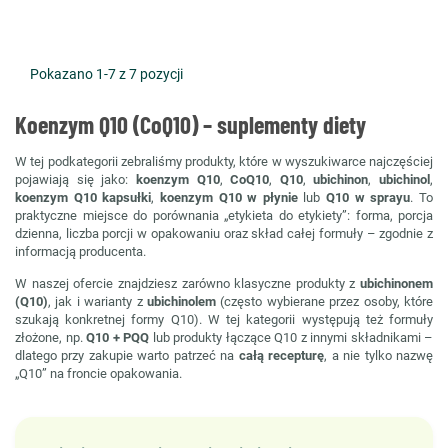
Pokazano 1-7 z 7 pozycji
Koenzym Q10 (CoQ10) – suplementy diety
W tej podkategorii zebraliśmy produkty, które w wyszukiwarce najczęściej
pojawiają się jako:
koenzym Q10
,
CoQ10
,
Q10
,
ubichinon
,
ubichinol
,
koenzym Q10 kapsułki
,
koenzym Q10 w płynie
lub
Q10 w sprayu
. To
praktyczne miejsce do porównania „etykieta do etykiety”: forma, porcja
dzienna, liczba porcji w opakowaniu oraz skład całej formuły – zgodnie z
informacją producenta.
W naszej ofercie znajdziesz zarówno klasyczne produkty z
ubichinonem
(Q10)
, jak i warianty z
ubichinolem
(często wybierane przez osoby, które
szukają konkretnej formy Q10). W tej kategorii występują też formuły
złożone, np.
Q10 + PQQ
lub produkty łączące Q10 z innymi składnikami –
dlatego przy zakupie warto patrzeć na
całą recepturę
, a nie tylko nazwę
„Q10” na froncie opakowania.