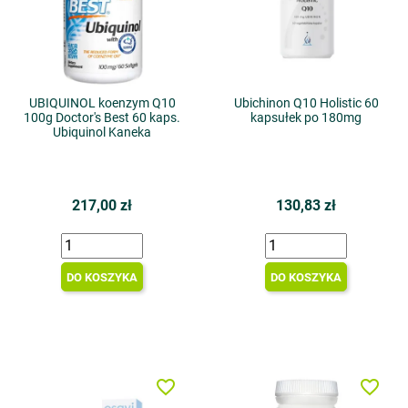
UBIQUINOL koenzym Q10
Ubichinon Q10 Holistic 60
100g Doctor's Best 60 kaps.
kapsułek po 180mg
Ubiquinol Kaneka
217,00 zł
130,83 zł
DO KOSZYKA
DO KOSZYKA
favorite_border
favorite_border