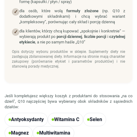
formę (kapsułki / płyn / spray)
dla osób, które wolą
formuły złożone
(np. Q10 z
✓
dodatkowymi składnikami) i chcą wybrać wariant
„kompleksowy”, porównując cały skład i porcję dzienną
dla klientów, którzy chcą kupować „spokojnie i konkretnie” —
✓
wybierają produkt po
porcji dziennej
,
liczbie porcji
i
czytelnej
etykiecie
, a nie po samym haśle „Q10”
Opis dotyczy wyboru produktów w sklepie. Suplementy diety nie
zastępują zbilansowanej diety. Informacje na stronie mają charakter
zakupowy (porównanie etykiet i parametrów produktów) i nie
stanowią porady medycznej.
Jeśli kompletujesz większy koszyk z produktami do stosowania „na co
dzień”, Q10 najczęściej bywa wybierany obok składników z sąsiednich
działów:
Antyoksydanty
Witamina C
Selen
Magnez
Multiwitamina