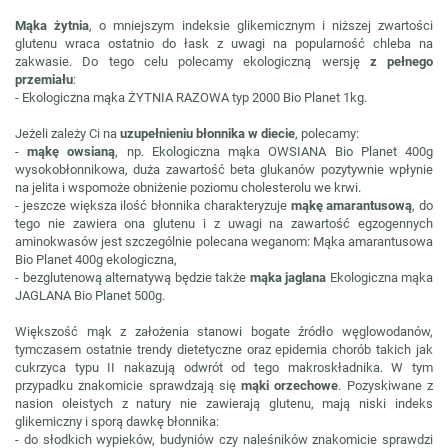
Mąka żytnia
, o mniejszym indeksie glikemicznym i niższej zwartości
glutenu wraca ostatnio do łask z uwagi na popularność chleba na
zakwasie. Do tego celu polecamy ekologiczną wersję
z pełnego
przemiału
:
- Ekologiczna mąka ŻYTNIA RAZOWA typ 2000 Bio Planet 1kg.
Jeżeli zależy Ci na
uzupełnieniu błonnika w diecie
, polecamy:
-
mąkę owsianą
, np. Ekologiczna mąka OWSIANA Bio Planet 400g
wysokobłonnikowa, duża zawartość beta glukanów pozytywnie wpłynie
na jelita i wspomoże obniżenie poziomu cholesterolu we krwi.
- jeszcze większa ilość błonnika charakteryzuje
mąkę amarantusową
, do
tego nie zawiera ona glutenu i z uwagi na zawartość egzogennych
aminokwasów jest szczególnie polecana weganom: Mąka amarantusowa
Bio Planet 400g ekologiczna,
- bezglutenową alternatywą będzie także
mąka jaglana
Ekologiczna mąka
JAGLANA Bio Planet 500g.
Większość mąk z założenia stanowi bogate źródło węglowodanów,
tymczasem ostatnie trendy dietetyczne oraz epidemia chorób takich jak
cukrzyca typu II nakazują odwrót od tego makroskładnika. W tym
przypadku znakomicie sprawdzają się
mąki orzechowe
. Pozyskiwane z
nasion oleistych z natury nie zawierają glutenu, mają niski indeks
glikemiczny i sporą dawkę błonnika:
- do słodkich wypieków, budyniów czy naleśników znakomicie sprawdzi