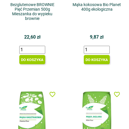
Bezglutenowe BROWNIE
Mąka kokosowa Bio Planet
Pięć Przemian 500g
400g ekologiczna
Mieszanka do wypieku
brownie
22,60 zł
9,87 zł
DO KOSZYKA
DO KOSZYKA
favorite_border
favorite_border