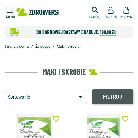
MENU
SZUKAJ
ZALOGUJ
KOSZYK
DO DARMOWEJ DOSTAWY BRAKUJE:
199,00 ZŁ
Strona główna
Żywność
Mąki i skrobie
MĄKI I SKROBIE

FILTRUJ
Sortowanie
favorite_border
favorite_border