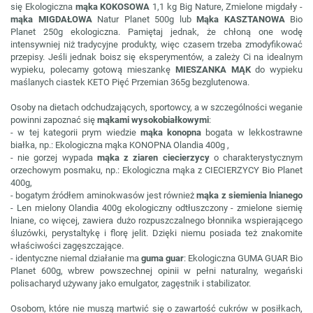
się Ekologiczna
mąka KOKOSOWA
1,1 kg Big Nature, Zmielone migdały -
mąka MIGDAŁOWA
Natur Planet 500g lub
Mąka KASZTANOWA
Bio
Planet 250g ekologiczna. Pamiętaj jednak, że chłoną one wodę
intensywniej niż tradycyjne produkty, więc czasem trzeba zmodyfikować
przepisy. Jeśli jednak boisz się eksperymentów, a zależy Ci na idealnym
wypieku, polecamy gotową mieszankę
MIESZANKA MĄK
do wypieku
maślanych ciastek KETO Pięć Przemian 365g bezglutenowa.
Osoby na dietach odchudzających, sportowcy, a w szczególności weganie
powinni zapoznać się
mąkami wysokobiałkowymi
:
- w tej kategorii prym wiedzie
mąka konopna
bogata w lekkostrawne
białka, np.: Ekologiczna mąka KONOPNA Olandia 400g ,
- nie gorzej wypada
mąka z ziaren ciecierzycy
o charakterystycznym
orzechowym posmaku, np.: Ekologiczna mąka z CIECIERZYCY Bio Planet
400g,
- bogatym źródłem aminokwasów jest również
mąka z siemienia lnianego
- Len mielony Olandia 400g ekologiczny odtłuszczony - zmielone siemię
lniane, co więcej, zawiera dużo rozpuszczalnego błonnika wspierającego
śluzówki, perystaltykę i florę jelit. Dzięki niemu posiada też znakomite
właściwości zagęszczające.
- identyczne niemal działanie ma
guma guar
: Ekologiczna GUMA GUAR Bio
Planet 600g, wbrew powszechnej opinii w pełni naturalny, wegański
polisacharyd używany jako emulgator, zagęstnik i stabilizator.
Osobom, które nie muszą martwić się o zawartość cukrów w posiłkach,