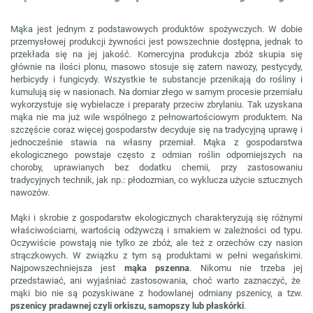
Mąka jest jednym z podstawowych produktów spożywczych. W dobie
przemysłowej produkcji żywności jest powszechnie dostępna, jednak to
przekłada się na jej jakość. Komercyjna produkcja zbóż skupia się
głównie na ilości plonu, masowo stosuje się zatem nawozy, pestycydy,
herbicydy i fungicydy. Wszystkie te substancje przenikają do rośliny i
kumulują się w nasionach. Na domiar złego w samym procesie przemiału
wykorzystuje się wybielacze i preparaty przeciw zbrylaniu. Tak uzyskana
mąka nie ma już wile wspólnego z pełnowartościowym produktem. Na
szczęście coraz więcej gospodarstw decyduje się na tradycyjną uprawę i
jednocześnie stawia na własny przemiał. Mąka z gospodarstwa
ekologicznego powstaje często z odmian roślin odporniejszych na
choroby, uprawianych bez dodatku chemii, przy zastosowaniu
tradycyjnych technik, jak np.: płodozmian, co wyklucza użycie sztucznych
nawozów.
Mąki i skrobie z gospodarstw ekologicznych charakteryzują się różnymi
właściwościami, wartością odżywczą i smakiem w zależności od typu.
Oczywiście powstają nie tylko ze zbóż, ale też z orzechów czy nasion
strączkowych. W związku z tym są produktami w pełni wegańskimi.
Najpowszechniejsza jest
mąka pszenna
. Nikomu nie trzeba jej
przedstawiać, ani wyjaśniać zastosowania, choć warto zaznaczyć, że
mąki bio nie są pozyskiwane z hodowlanej odmiany pszenicy, a tzw.
pszenicy pradawnej czyli orkiszu, samopszy lub płaskórki
.