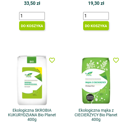
33,50 zł
19,30 zł
DO KOSZYKA
DO KOSZYKA
favorite_border
favorite_border
Ekologiczna SKROBIA
Ekologiczna mąka z
KUKURYDZIANA Bio Planet
CIECIERZYCY Bio Planet
400g
400g