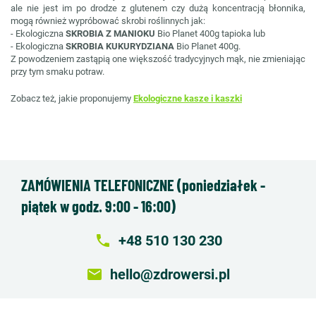
ale nie jest im po drodze z glutenem czy dużą koncentracją błonnika,
mogą również wypróbować skrobi roślinnych jak:
- Ekologiczna
SKROBIA Z MANIOKU
Bio Planet 400g tapioka lub
- Ekologiczna
SKROBIA KUKURYDZIANA
Bio Planet 400g.
Z powodzeniem zastąpią one większość tradycyjnych mąk, nie zmieniając
przy tym smaku potraw.
Zobacz też, jakie proponujemy
Ekologiczne kasze i kaszki
ZAMÓWIENIA TELEFONICZNE (poniedziałek -
piątek w godz. 9:00 - 16:00)
local_phone
+48 510 130 230
email
hello@zdrowersi.pl