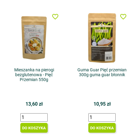
favorite_border
favorite_border
Mieszanka na pierogi
Guma Guar Pięć przemian
bezglutenowa - Pięć
300g guma guar błonnik
Przemian 550g
13,60 zł
10,95 zł
DO KOSZYKA
DO KOSZYKA