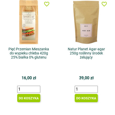
favorite_border
favorite_border
Pięć Przemian Mieszanka
Natur Planet Agar-agar
do wypieku chleba 420g
250g roślinny środek
25% białka 0% glutenu
żelujący
16,00 zł
39,00 zł
DO KOSZYKA
DO KOSZYKA