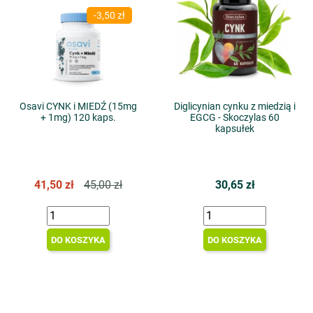
-3,50 zł
Osavi CYNK i MIEDŹ (15mg
Diglicynian cynku z miedzią i
+ 1mg) 120 kaps.
EGCG - Skoczylas 60
kapsułek
41,50 zł
45,00 zł
30,65 zł
DO KOSZYKA
DO KOSZYKA