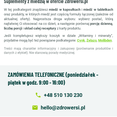
Suplementy z miedzią w ofercie Zdrowersi.pl
W tej podkategorii znajdziesz
miedź w kapsułkach
i
miedź w tabletkach
oraz produkty, w których miedź jest częścią formuły łączonej (zależnie od
aktualnej oferty). Najprostsza droga wyboru: wybierz postać, którą
najłatwiej Ci stosować na co dzień, a następnie porównaj
porcję dzienną
,
liczbę porcji
i
skład całej receptury
z karty produktu.
Jeśli kompletujesz większy koszyk w dziale „Witaminy i minerały”,
przydatne mogą być też powiązane podkategorie:
Cynk
,
Żelazo
,
Molibden
.
Treści mają charakter informacyjny i zakupowy (porównanie produktów i
danych z etykiet). Nie stanowią porady medycznej.
ZAMÓWIENIA TELEFONICZNE (poniedziałek -
piątek w godz. 9:00 - 16:00)
local_phone
+48 510 130 230
email
hello@zdrowersi.pl