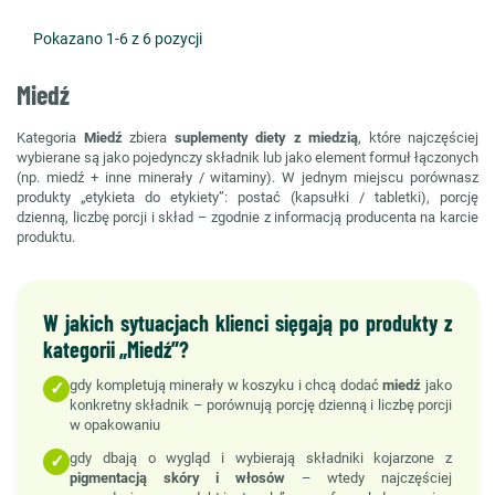
Pokazano 1-6 z 6 pozycji
Miedź
Kategoria
Miedź
zbiera
suplementy diety z miedzią
, które najczęściej
wybierane są jako pojedynczy składnik lub jako element formuł łączonych
(np. miedź + inne minerały / witaminy). W jednym miejscu porównasz
produkty „etykieta do etykiety”: postać (kapsułki / tabletki), porcję
dzienną, liczbę porcji i skład – zgodnie z informacją producenta na karcie
produktu.
W jakich sytuacjach klienci sięgają po produkty z
kategorii „Miedź”?
gdy kompletują minerały w koszyku i chcą dodać
miedź
jako
✓
konkretny składnik – porównują porcję dzienną i liczbę porcji
w opakowaniu
gdy dbają o wygląd i wybierają składniki kojarzone z
✓
pigmentacją skóry i włosów
– wtedy najczęściej