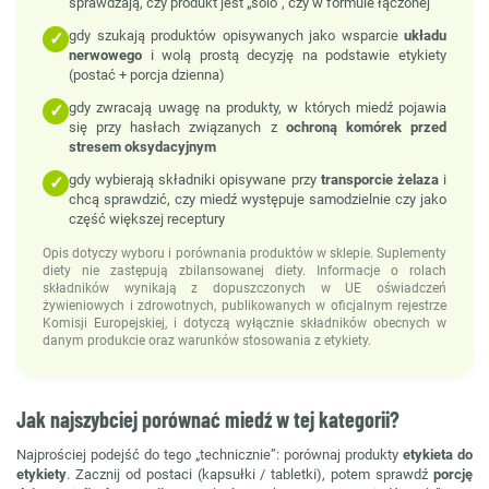
sprawdzają, czy produkt jest „solo”, czy w formule łączonej
gdy szukają produktów opisywanych jako wsparcie
układu
✓
nerwowego
i wolą prostą decyzję na podstawie etykiety
(postać + porcja dzienna)
gdy zwracają uwagę na produkty, w których miedź pojawia
✓
się przy hasłach związanych z
ochroną komórek przed
stresem oksydacyjnym
gdy wybierają składniki opisywane przy
transporcie żelaza
i
✓
chcą sprawdzić, czy miedź występuje samodzielnie czy jako
część większej receptury
Opis dotyczy wyboru i porównania produktów w sklepie. Suplementy
diety nie zastępują zbilansowanej diety. Informacje o rolach
składników wynikają z dopuszczonych w UE oświadczeń
żywieniowych i zdrowotnych, publikowanych w oficjalnym rejestrze
Komisji Europejskiej, i dotyczą wyłącznie składników obecnych w
danym produkcie oraz warunków stosowania z etykiety.
Jak najszybciej porównać miedź w tej kategorii?
Najprościej podejść do tego „technicznie”: porównaj produkty
etykieta do
etykiety
. Zacznij od postaci (kapsułki / tabletki), potem sprawdź
porcję