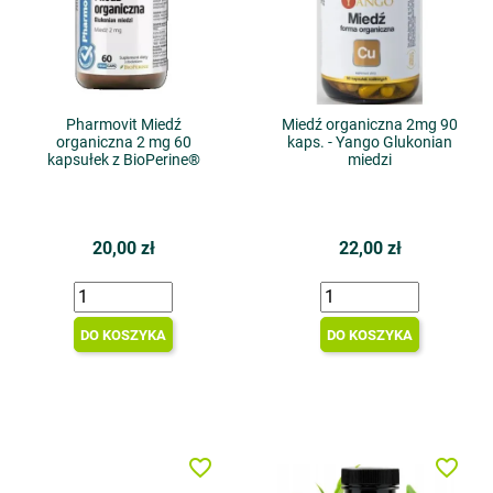
Pharmovit Miedź
Miedź organiczna 2mg 90
organiczna 2 mg 60
kaps. - Yango Glukonian
kapsułek z BioPerine®
miedzi
20,00 zł
22,00 zł
DO KOSZYKA
DO KOSZYKA
favorite_border
favorite_border