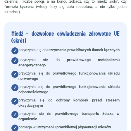
dzienną
i
liczbę porcji
, a na końcu zobacz, czy to miedź „solo”, czy
formuła łączona
(wtedy liczy się cała receptura, a nie tylko jeden
składnik).
Miedź – dozwolone oświadczenia zdrowotne UE
(skrót)
przyczynia się do
utrzymania prawidłowych tkanek łącznych
✓
przyczynia się do
prawidłowego metabolizmu
✓
energetycznego
przyczynia się do
prawidłowego funkcjonowania układu
✓
nerwowego
przyczynia się do
prawidłowego funkcjonowania układu
✓
odpornościowego
przyczynia się do
ochrony komórek przed stresem
✓
oksydacyjnym
przyczynia się do
prawidłowego transportu żelaza w
✓
organizmie
pomaga w
utrzymaniu prawidłowej pigmentacji włosów
✓