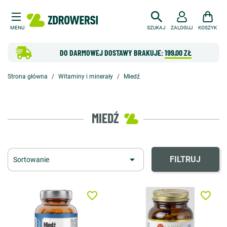
MENU
SZUKAJ
ZALOGUJ
KOSZYK
DO DARMOWEJ DOSTAWY BRAKUJE:
199,00 ZŁ
Strona główna
Witaminy i minerały
Miedź
MIEDŹ

FILTRUJ
Sortowanie
favorite_border
favorite_border