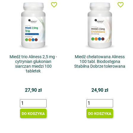
favorite_border
favorite_border
Miedź trio Aliness 2,5 mg -
Miedź chelatowana Aliness
cytrynian glukonian
100 tabl. Biodostępna
siarczan miedzi 100
Stabilna Dobrze tolerowana
tabletek
27,90 zł
24,90 zł
DO KOSZYKA
DO KOSZYKA