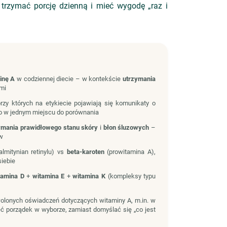
 trzymać porcję dzienną i mieć wygodę „raz i
inę A
w codziennej diecie – w kontekście
utrzymania
ami
przy których na etykiecie pojawiają się komunikaty o
 w jednym miejscu do porównania
ymania prawidłowego stanu skóry
i
błon śluzowych
–
w
almitynian retinylu) vs
beta-karoten
(prowitamina A),
siebie
tamina D
+
witamina E
+
witamina K
(kompleksy typu
wolonych oświadczeń dotyczących witaminy A, m.in. w
ć porządek w wyborze, zamiast domyślać się „co jest