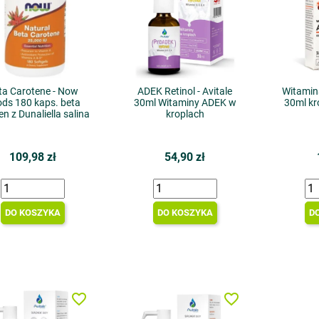
ta Carotene - Now
ADEK Retinol - Avitale
Witamin
ds 180 kaps. beta
30ml Witaminy ADEK w
30ml kr
en z Dunaliella salina
kroplach
109,98 zł
54,90 zł
DO KOSZYKA
DO KOSZYKA
D
favorite_border
favorite_border