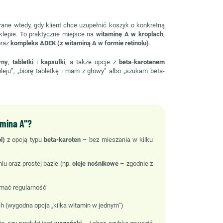
ane wtedy, gdy klient chce uzupełnić koszyk o konkretną
klepie. To praktyczne miejsce na
witaminę A w kroplach
,
raz
kompleks ADEK (z witaminą A w formie retinolu)
.
yny
,
tabletki
i
kapsułki
, a także opcje z
beta-karotenem
oleju”, „biorę tabletkę i mam z głowy” albo „szukam beta-
amina A”?
l)
z opcją typu
beta-karoten
– bez mieszania w kilku
u oraz prostej bazie (np.
oleje nośnikowe
– zgodnie z
zymać regularność
h (wygodna opcja „kilka witamin w jednym”)