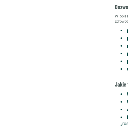
Dozwo
W opisa
zdrowot
Jakie 
„ro