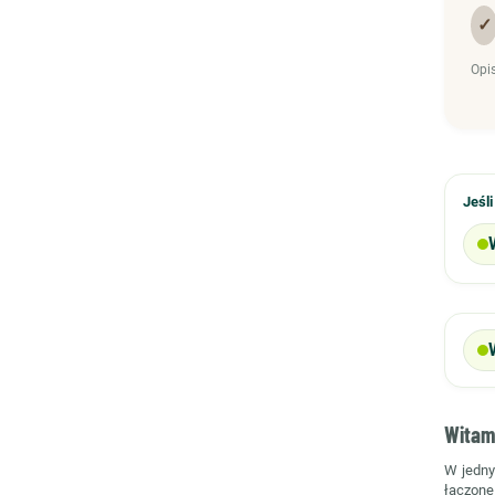
✓
Opi
Jeśl
Witami
W jedn
łączon