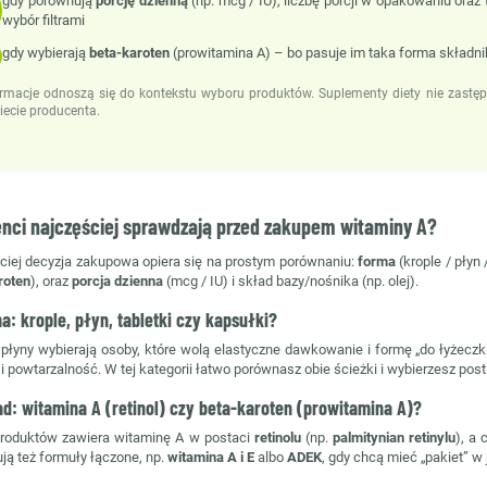
gdy porównują
porcję dzienną
(np. mcg / IU), liczbę porcji w opakowaniu oraz 
wybór filtrami
gdy wybierają
beta-karoten
(prowitamina A) – bo pasuje im taka forma składnik
ormacje odnoszą się do kontekstu wyboru produktów. Suplementy diety nie zastępu
iecie producenta.
enci najczęściej sprawdzają przed zakupem witaminy A?
ciej decyzja zakupowa opiera się na prostym porównaniu:
forma
(krople / płyn 
roten
), oraz
porcja dzienna
(mcg / IU) i skład bazy/nośnika (np. olej).
a: krople, płyn, tabletki czy kapsułki?
i płyny wybierają osoby, które wolą elastyczne dawkowanie i formę „do łyżeczki
 powtarzalność. W tej kategorii łatwo porównasz obie ścieżki i wybierzesz posta
ad: witamina A (retinol) czy beta-karoten (prowitamina A)?
roduktów zawiera witaminę A w postaci
retinolu
(np.
palmitynian retinylu
), a
ją też formuły łączone, np.
witamina A i E
albo
ADEK
, gdy chcą mieć „pakiet” w