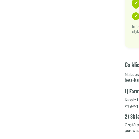
✓
✓
Inf
etyk
Co kli
Najczęś
beta-ka
1) Form
Krople 
wygodę i
2) Skł
Część p
porównu