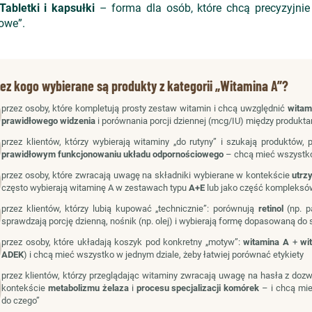
Tabletki i kapsułki
– forma dla osób, które chcą precyzyjnie
owe”.
zez kogo wybierane są produkty z kategorii „Witamina A”?
przez osoby, które kompletują prosty zestaw witamin i chcą uwzględnić
witam
prawidłowego widzenia
i porównania porcji dziennej (mcg/IU) między produkt
przez klientów, którzy wybierają witaminy „do rutyny” i szukają produktów, 
prawidłowym funkcjonowaniu układu odpornościowego
– chcą mieć wszystko
przez osoby, które zwracają uwagę na składniki wybierane w kontekście
utrz
często wybierają witaminę A w zestawach typu
A+E
lub jako część kompleksó
przez klientów, którzy lubią kupować „technicznie”: porównują
retinol
(np. p
sprawdzają porcję dzienną, nośnik (np. olej) i wybierają formę dopasowaną do 
przez osoby, które układają koszyk pod konkretny „motyw”:
witamina A
+
wi
ADEK
) i chcą mieć wszystko w jednym dziale, żeby łatwiej porównać etykiety
przez klientów, którzy przeglądając witaminy zwracają uwagę na hasła z doz
kontekście
metabolizmu żelaza
i
procesu specjalizacji komórek
– i chcą mie
do czego”