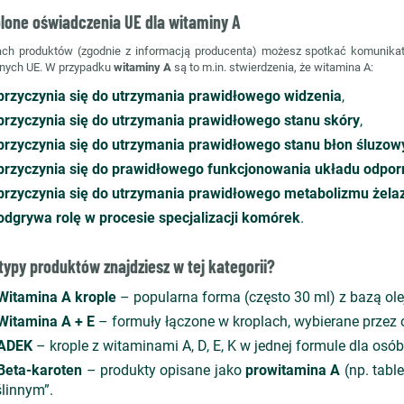
lone oświadczenia UE dla witaminy A
ch produktów (zgodnie z informacją producenta) możesz spotkać komunika
nych UE. W przypadku
witaminy A
są to m.in. stwierdzenia, że witamina A:
przyczynia się do utrzymania prawidłowego widzenia
,
przyczynia się do utrzymania prawidłowego stanu skóry
,
przyczynia się do utrzymania prawidłowego stanu błon śluzow
przyczynia się do prawidłowego funkcjonowania układu odpo
przyczynia się do utrzymania prawidłowego metabolizmu żela
odgrywa rolę w procesie specjalizacji komórek
.
typy produktów znajdziesz w tej kategorii?
Witamina A krople
– popularna forma (często 30 ml) z bazą ol
Witamina A + E
– formuły łączone w kroplach, wybierane przez o
ADEK
– krople z witaminami A, D, E, K w jednej formule dla osó
Beta-karoten
– produkty opisane jako
prowitamina A
(np. table
ślinnym”.