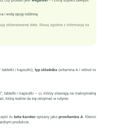
to, czy produkt jest
wegański
– i chcą szybko zawęzić
a i wolą opcję roślinną
ją zbilansowanej diety. Stosuj zgodnie z informacją na
/ tabletki / kapsułki),
typ składnika
(witamina A / retinol vs
”; tabletki i kapsułki – ci, którzy stawiają na maksymalną
ć, którą realnie da się utrzymać w rutynie.
 część to
beta-karoten
opisany jako
prowitamina A
. Klienci
 jednym produkcie.