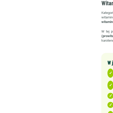
Wita
Kategor
witamin
witamin
W tej p
(prowit
karoten
W j
✓
✓
✓
✓