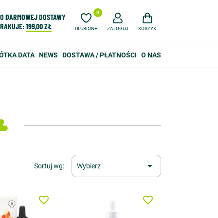
0
O DARMOWEJ DOSTAWY
RAKUJE:
199,00 ZŁ
ULUBIONE
ZALOGUJ
KOSZYK
ÓTKA DATA
NEWS
DOSTAWA / PŁATNOŚCI
O NAS

Sortuj wg:
Wybierz
favorite_border
favorite_border