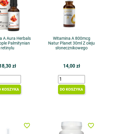
a A Aura Herbals
Witamina A 800mcg
ople Palmitynian
Natur Planet 30ml Z oleju
retinylu
słonecznikowego
18,30 zł
14,00 zł
O KOSZYKA
DO KOSZYKA
favorite_border
favorite_border