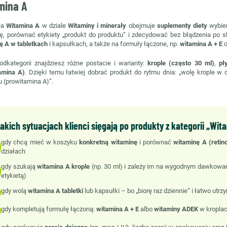
mina A
ia
Witamina A
w dziale
Witaminy i minerały
obejmuje
suplementy diety
wybier
ę, porównać etykiety „produkt do produktu” i zdecydować bez błądzenia po s
ę A w tabletkach
i kapsułkach, a także na formuły łączone, np.
witamina A + E
o
odkategorii znajdziesz różne postacie i warianty:
krople (często 30 ml)
,
pł
amina A)
. Dzięki temu łatwiej dobrać produkt do rytmu dnia: „wolę krople w 
u (prowitamina A)”.
akich sytuacjach klienci sięgają po produkty z kategorii „Wit
gdy chcą mieć w koszyku
konkretną witaminę
i porównać
witaminę A (retino
działach
gdy szukają
witamina A krople
(np. 30 ml) i zależy im na wygodnym dawkowani
etykietą)
gdy wolą
witamina A tabletki
lub kapsułki – bo „biorę raz dziennie” i łatwo utr
gdy kompletują formułę łączoną:
witamina A + E
albo
witaminy ADEK
w kroplac