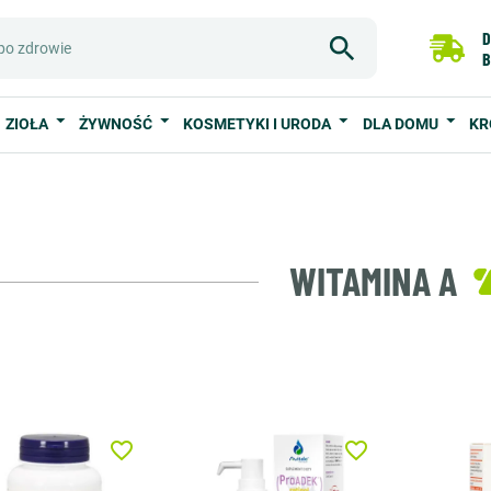
D
B
ZIOŁA
ŻYWNOŚĆ
KOSMETYKI I URODA
DLA DOMU
KR
WITAMINA A
favorite_border
favorite_border