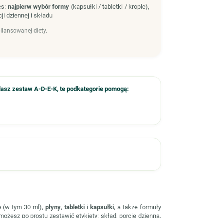
es:
najpierw wybór formy
(kapsułki / tabletki / krople),
ji dziennej i składu
ilansowanej diety.
dasz zestaw
A-D-E-K
, te podkategorie pomogą:
e
(w tym 30 ml),
płyny
,
tabletki
i
kapsułki
, a także formuły
możesz po prostu zestawić etykiety: skład, porcję dzienną,