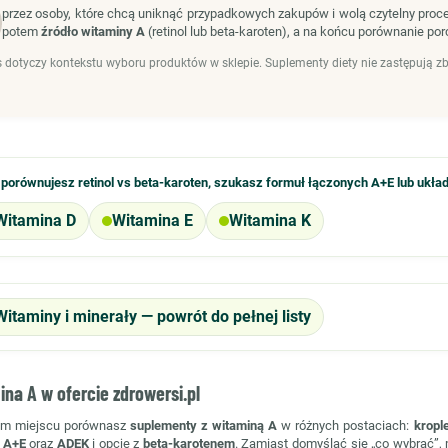
przez osoby, które chcą uniknąć przypadkowych zakupów i wolą czytelny proc
potem
źródło witaminy A
(retinol lub beta-karoten), a na końcu porównanie porc
s dotyczy kontekstu wyboru produktów w sklepie. Suplementy diety nie zastępują zb
i porównujesz
retinol vs beta-karoten
, szukasz formuł łączonych
A+E
lub ukła
Witamina D
Witamina E
Witamina K
Witaminy i minerały — powrót do pełnej listy
na A w ofercie zdrowersi.pl
ym miejscu porównasz
suplementy z witaminą A
w różnych postaciach:
kropl
e
A+E
oraz
ADEK
i opcje z
beta-karotenem
. Zamiast domyślać się „co wybrać”, 