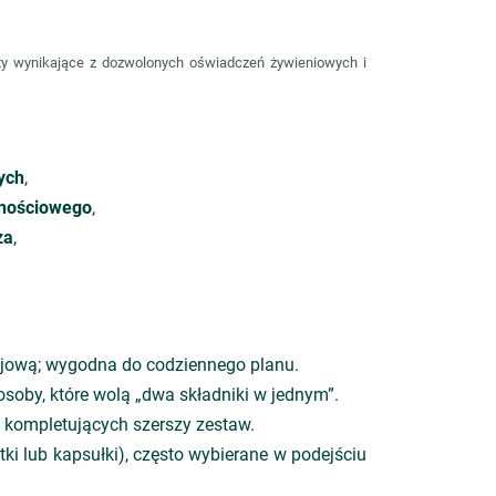
ty wynikające z dozwolonych oświadczeń żywieniowych i
ych
,
rnościowego
,
za
,
ejową; wygodna do codziennego planu.
soby, które wolą „dwa składniki w jednym”.
b kompletujących szerszy zestaw.
tki lub kapsułki), często wybierane w podejściu