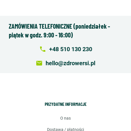
ZAMÓWIENIA TELEFONICZNE (poniedziałek -
piątek w godz. 9:00 - 16:00)
local_phone
+48 510 130 230
email
hello@zdrowersi.pl
PRZYDATNE INFORMACJE
o nas
dostawa / płatności