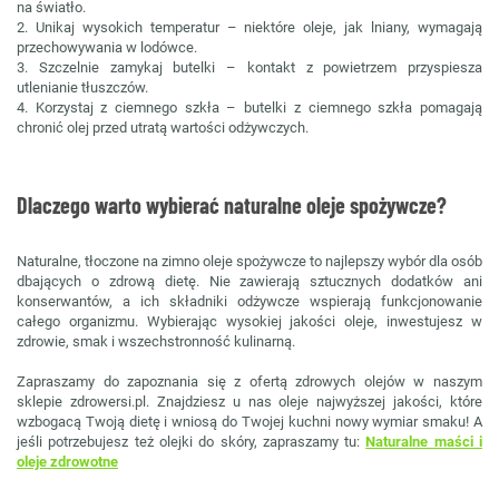
na światło.
2. Unikaj wysokich temperatur – niektóre oleje, jak lniany, wymagają
przechowywania w lodówce.
3. Szczelnie zamykaj butelki – kontakt z powietrzem przyspiesza
utlenianie tłuszczów.
4. Korzystaj z ciemnego szkła – butelki z ciemnego szkła pomagają
chronić olej przed utratą wartości odżywczych.
Dlaczego warto wybierać naturalne oleje spożywcze?
Naturalne, tłoczone na zimno oleje spożywcze to najlepszy wybór dla osób
dbających o zdrową dietę. Nie zawierają sztucznych dodatków ani
konserwantów, a ich składniki odżywcze wspierają funkcjonowanie
całego organizmu. Wybierając wysokiej jakości oleje, inwestujesz w
zdrowie, smak i wszechstronność kulinarną.
Zapraszamy do zapoznania się z ofertą zdrowych olejów w naszym
sklepie zdrowersi.pl. Znajdziesz u nas oleje najwyższej jakości, które
wzbogacą Twoją dietę i wniosą do Twojej kuchni nowy wymiar smaku! A
jeśli potrzebujesz też olejki do skóry, zapraszamy tu:
Naturalne maści i
oleje zdrowotne