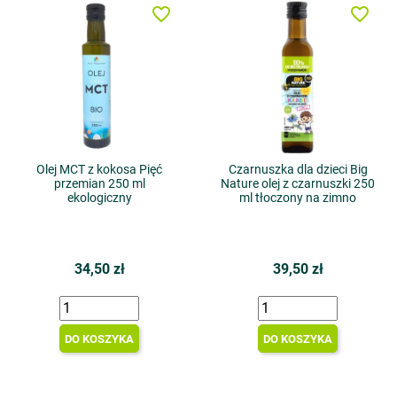
favorite_border
favorite_border
Olej MCT z kokosa Pięć
Czarnuszka dla dzieci Big
przemian 250 ml
Nature olej z czarnuszki 250
ekologiczny
ml tłoczony na zimno
34,50 zł
39,50 zł
DO KOSZYKA
DO KOSZYKA