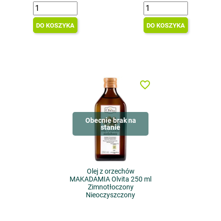
DO KOSZYKA
DO KOSZYKA
favorite_border
Obecnie brak na
stanie
Olej z orzechów
MAKADAMIA Olvita 250 ml
Zimnotłoczony
Nieoczyszczony