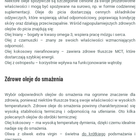
Niektóre oleje spożywcze są szczególnie cenione za swoje prozdrowotne
właściwości i mogą być spożywane na surowo, np. w formie codziennej
suplementacji. Oleje do picia dostarczają cennych składników
odżywczych, które wspierają układ odpornościowy, poprawiają kondycję
skóry oraz działają przeciwzapalnie. Wśród najpopularniejszych zdrowych
olejów do picia znajdują się:
Olej lniany – bogaty w kwasy omega-3, wspiera pracę mózgu i serca.
Olej z czarnuszki – znany ze swoich właściwości wzmacniających
odporność.
Olej kokosowy nierafinowany – zawiera zdrowe tłuszcze MCT, które
dostarczają szybkiej energii.
Olej z ostropestu – korzystnie wpływa na funkcjonowanie wątroby.
Zdrowe oleje do smażenia
Wybór odpowiednich olejów do smażenia ma ogromne znaczenie dla
zdrowia, ponieważ niektóre tłuszcze tracą swoje właściwości w wysokich
temperaturach. Zdrowe oleje do smażenia powinny charakteryzować się
wysoką stabilnością termiczną i odpornością na utlenianie. Oto kilka
polecanych olejów do obróbki termicznej:
Olej kokosowy – ma wysoką temperaturę dymienia, dzięki czemu idealnie
nadaje się do smażenia.
Oliwa z oliwek extra virgin – świetna
do krótkiego
podsmażania i
pieczenia.