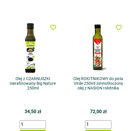
favorite_border
favorite_border
Olej z CZARNUSZKI
Olej ROKITNIKOWY do picia
nierafinowany Big Nature
Virde 250ml zimnotłoczony
250ml
olej z NASION rokitnika
34,50 zł
72,00 zł