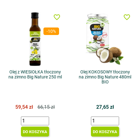
favorite_border
favorite_border
-10%
Olej z WIESIOŁKA tłoczony
Olej KOKOSOWY tłoczony
na zimno Big Nature 250 ml
na zimno Big Nature 480ml
BIO
59,54 zł
66,15 zł
27,65 zł
DO KOSZYKA
DO KOSZYKA