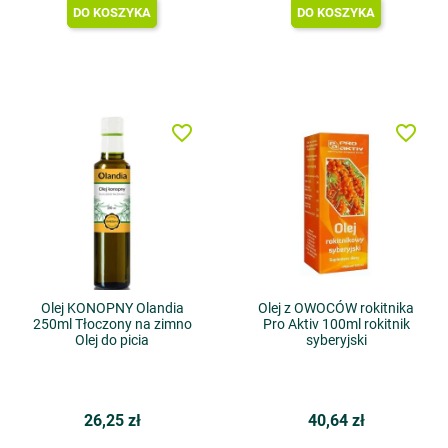
DO KOSZYKA
DO KOSZYKA
favorite_border
favorite_border
Olej KONOPNY Olandia
Olej z OWOCÓW rokitnika
250ml Tłoczony na zimno
Pro Aktiv 100ml rokitnik
Olej do picia
syberyjski
26,25 zł
40,64 zł