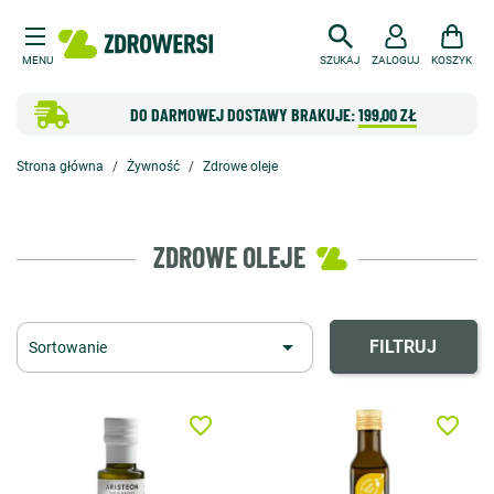
MENU
SZUKAJ
ZALOGUJ
KOSZYK
DO DARMOWEJ DOSTAWY BRAKUJE:
199,00 ZŁ
Strona główna
Żywność
Zdrowe oleje
ZDROWE OLEJE

FILTRUJ
Sortowanie
favorite_border
favorite_border