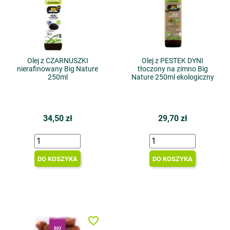
Olej z CZARNUSZKI
Olej z PESTEK DYNI
nierafinowany Big Nature
tłoczony na zimno Big
250ml
Nature 250ml ekologiczny
34,50 zł
29,70 zł
DO KOSZYKA
DO KOSZYKA
favorite_border