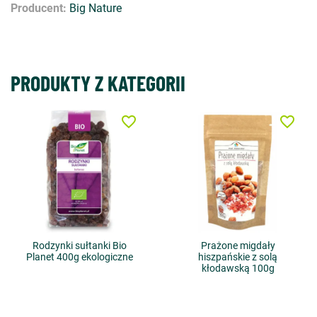
Producent:
Big Nature
PRODUKTY Z KATEGORII
favorite_border
favorite_border
Rodzynki sułtanki Bio
Prażone migdały
Planet 400g ekologiczne
hiszpańskie z solą
kłodawską 100g