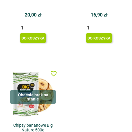
20,00 zł
16,90 zł
DO KOSZYKA
DO KOSZYKA
favorite_border
Obecnie brak na
stanie
Chipsy bananowe Big
Nature 500g