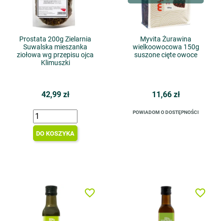
Prostata 200g Zielarnia
Myvita Żurawina
Suwalska mieszanka
wielkoowocowa 150g
ziołowa wg przepisu ojca
suszone cięte owoce
Klimuszki
42,99 zł
11,66 zł
POWIADOM O DOSTĘPNOŚCI
DO KOSZYKA
favorite_border
favorite_border