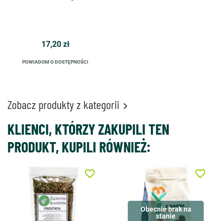
17,20 zł
POWIADOM O DOSTĘPNOŚCI
Zobacz produkty z kategorii

KLIENCI, KTÓRZY ZAKUPILI TEN
PRODUKT, KUPILI RÓWNIEŻ:
favorite_border
favorite_border
Obecnie brak na
stanie