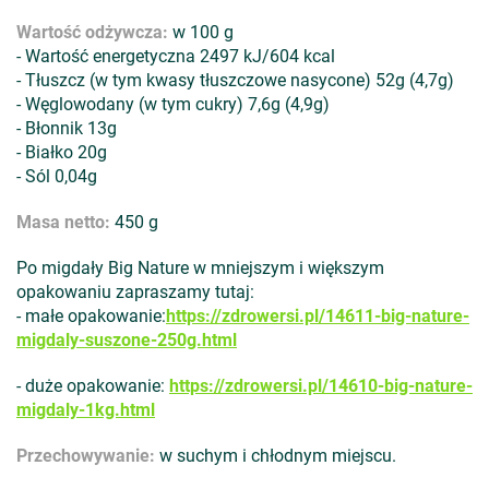
Wartość odżywcza:
w 100 g
- Wartość energetyczna 2497 kJ/604 kcal
- Tłuszcz (w tym kwasy tłuszczowe nasycone) 52g (4,7g)
- Węglowodany (w tym cukry) 7,6g (4,9g)
- Błonnik 13g
- Białko 20g
- Sól 0,04g
Masa netto:
450 g
Po migdały Big Nature w mniejszym i większym
opakowaniu zapraszamy tutaj:
- małe opakowanie:
https://zdrowersi.pl/14611-big-nature-
migdaly-suszone-250g.html
- duże opakowanie:
https://zdrowersi.pl/14610-big-nature-
migdaly-1kg.html
Przechowywanie:
w suchym i chłodnym miejscu.