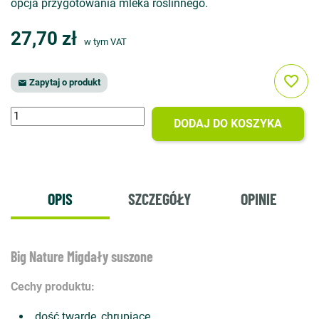
opcja przygotowania mleka roślinnego.
27,70 zł
w tym VAT
favorite_border
Zapytaj o produkt

DODAJ DO KOSZYKA
OPIS
SZCZEGÓŁY
OPINIE
Big Nature Migdały suszone
Cechy produktu:
dość twarde, chrupiące