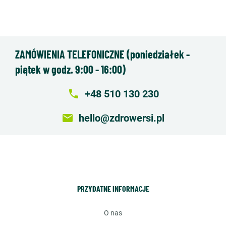
ZAMÓWIENIA TELEFONICZNE (poniedziałek -
piątek w godz. 9:00 - 16:00)
local_phone
+48 510 130 230
email
hello@zdrowersi.pl
PRZYDATNE INFORMACJE
o nas