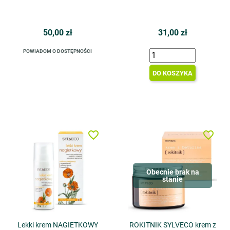
50,00 zł
31,00 zł
POWIADOM O DOSTĘPNOŚCI
DO KOSZYKA
favorite_border
favorite_border
Obecnie brak na
stanie
Lekki krem NAGIETKOWY
ROKITNIK SYLVECO krem z