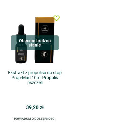
favorite_border
Obecnie brak na
stanie
Ekstrakt z propolisu do stóp
Prop-Mad 10ml Propolis
pszczeli
39,20 zł
POWIADOM O DOSTĘPNOŚCI