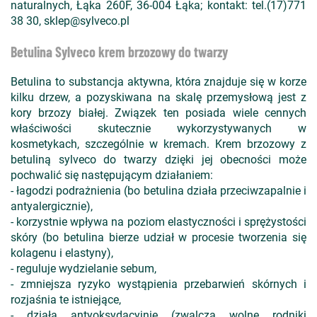
naturalnych, Łąka 260F, 36-004 Łąka; kontakt: tel.(17)771
38 30, sklep@sylveco.pl
Betulina Sylveco krem brzozowy do twarzy
Betulina to substancja aktywna, która znajduje się w korze
kilku drzew, a pozyskiwana na skalę przemysłową jest z
kory brzozy białej. Związek ten posiada wiele cennych
właściwości skutecznie wykorzystywanych w
kosmetykach, szczególnie w kremach. Krem brzozowy z
betuliną sylveco do twarzy dzięki jej obecności może
pochwalić się następującym działaniem:
- łagodzi podrażnienia (bo betulina działa przeciwzapalnie i
antyalergicznie),
- korzystnie wpływa na poziom elastyczności i sprężystości
skóry (bo betulina bierze udział w procesie tworzenia się
kolagenu i elastyny),
- reguluje wydzielanie sebum,
- zmniejsza ryzyko wystąpienia przebarwień skórnych i
rozjaśnia te istniejące,
- działa antyoksydacyjnie (zwalcza wolne rodniki