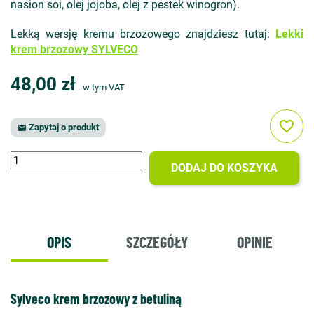
nasion soi, olej jojoba, olej z pestek winogron).
Lekką wersję kremu brzozowego znajdziesz tutaj:
Lekki
krem brzozowy SYLVECO
48,00 zł
w tym VAT
favorite_border
Zapytaj o produkt

DODAJ DO KOSZYKA
OPIS
SZCZEGÓŁY
OPINIE
Sylveco krem brzozowy z betuliną