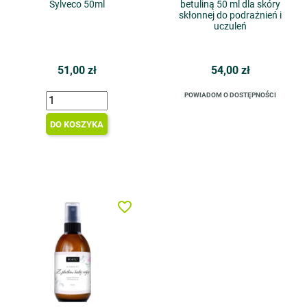
Sylveco 50ml
betuliną 50 ml dla skóry
skłonnej do podrażnień i
uczuleń
51,00 zł
54,00 zł
POWIADOM O DOSTĘPNOŚCI
DO KOSZYKA
favorite_border