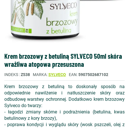
Krem brzozowy z betuliną SYLVECO 50ml skóra
wrażliwa atopowa przesuszona
INDEKS
Z538
MARKA
SYLVECO
EAN
5907502687102
Krem brzozowy z betuliną to doskonały sposób na
odpowiednie nawilżenie i natłuszczenie skóry oraz
odbudowę warstwy ochronnej. Dodatkowo krem brzozowy
Sylveco do twarzy:
- łagodzi zmiany skórne i podrażnienia (betulina, kwas
betulinowy z kory brzozy),
- poprawa kondycji i wyglądu skóry (wosk pszczeli, olej z