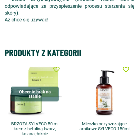
odpowiadające za przyspieszenie procesu starzenia się
skóry).
Aż chce się używać!
PRODUKTY Z KATEGORII
favorite_border
favorite_border
Obecnie brak na
stanie
BRZOZA SYLVECO 50 ml
Mleczko oczyszczające
krem z betuliną twarz,
arnikowe SYLVECO 150ml
kolana, łokcie