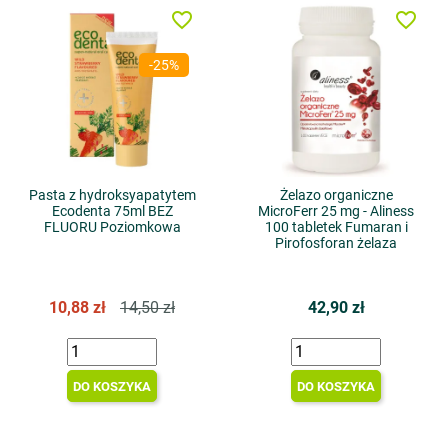
favorite_border
favorite_border
-25%
Pasta z hydroksyapatytem
Żelazo organiczne
Ecodenta 75ml BEZ
MicroFerr 25 mg - Aliness
FLUORU Poziomkowa
100 tabletek Fumaran i
Pirofosforan żelaza
10,88 zł
14,50 zł
42,90 zł
DO KOSZYKA
DO KOSZYKA