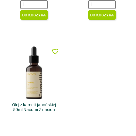
DO KOSZYKA
DO KOSZYKA
favorite_border
Olej z kamelii japońskiej
50ml Nacomi Z nasion