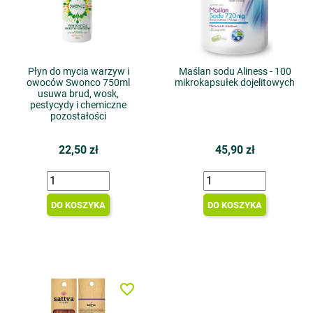
Płyn do mycia warzyw i
Maślan sodu Aliness - 100
owoców Swonco 750ml
mikrokapsułek dojelitowych
usuwa brud, wosk,
pestycydy i chemiczne
pozostałości
22,50 zł
45,90 zł
DO KOSZYKA
DO KOSZYKA
favorite_border