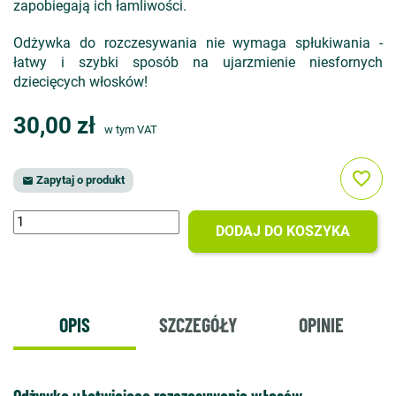
zapobiegają ich łamliwości.
Odżywka do rozczesywania nie wymaga spłukiwania -
łatwy i szybki sposób na ujarzmienie niesfornych
dziecięcych włosków!
30,00 zł
w tym VAT
favorite_border
Zapytaj o produkt

DODAJ DO KOSZYKA
OPIS
SZCZEGÓŁY
OPINIE