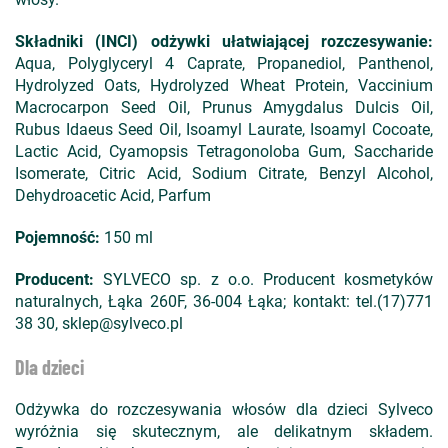
Składniki (INCI) o
dżywki ułatwiającej rozczesywanie
:
Aqua, Polyglyceryl 4 Caprate, Propanediol, Panthenol,
Hydrolyzed Oats, Hydrolyzed Wheat Protein, Vaccinium
Macrocarpon Seed Oil, Prunus Amygdalus Dulcis Oil,
Rubus Idaeus Seed Oil, Isoamyl Laurate, Isoamyl Cocoate,
Lactic Acid, Cyamopsis Tetragonoloba Gum, Saccharide
Isomerate, Citric Acid, Sodium Citrate, Benzyl Alcohol,
Dehydroacetic Acid, Parfum
Pojemność:
150 ml
Producent:
SYLVECO sp. z o.o. Producent kosmetyków
naturalnych, Łąka 260F, 36-004 Łąka; kontakt: tel.(17)771
38 30, sklep@sylveco.pl
Dla dzieci
Odżywka do rozczesywania włosów dla dzieci Sylveco
wyróżnia się skutecznym, ale delikatnym składem.