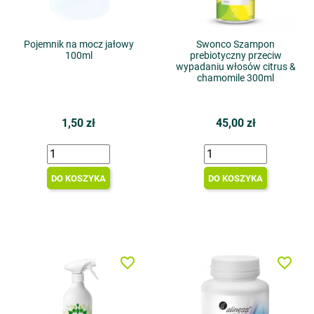
Pojemnik na mocz jałowy
Swonco Szampon
100ml
prebiotyczny przeciw
wypadaniu włosów citrus &
chamomile 300ml
1,50 zł
45,00 zł
DO KOSZYKA
DO KOSZYKA
favorite_border
favorite_border