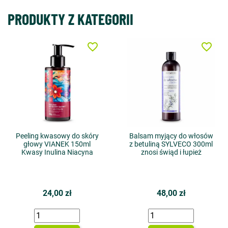
PRODUKTY Z KATEGORII
favorite_border
favorite_border
Peeling kwasowy do skóry
Balsam myjący do włosów
głowy VIANEK 150ml
z betuliną SYLVECO 300ml
Kwasy Inulina Niacyna
znosi świąd i łupież
24,00 zł
48,00 zł