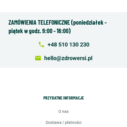
ZAMÓWIENIA TELEFONICZNE (poniedziałek -
piątek w godz. 9:00 - 16:00)
local_phone
+48 510 130 230
email
hello@zdrowersi.pl
PRZYDATNE INFORMACJE
o nas
dostawa / płatności