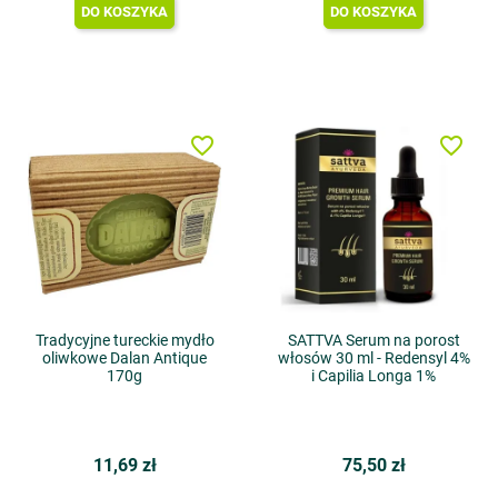
DO KOSZYKA
DO KOSZYKA
favorite_border
favorite_border
Tradycyjne tureckie mydło
SATTVA Serum na porost
oliwkowe Dalan Antique
włosów 30 ml - Redensyl 4%
170g
i Capilia Longa 1%
11,69 zł
75,50 zł