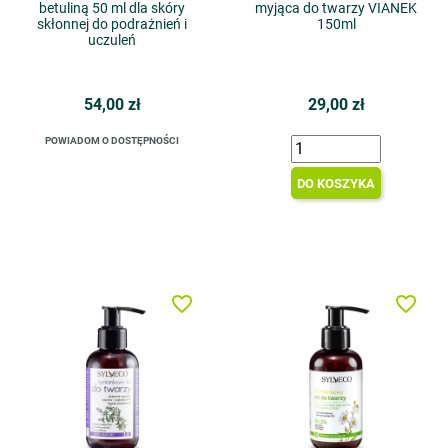
betuliną 50 ml dla skóry
myjąca do twarzy VIANEK
skłonnej do podrażnień i
150ml
uczuleń
54,00 zł
29,00 zł
POWIADOM O DOSTĘPNOŚCI
DO KOSZYKA
favorite_border
favorite_border