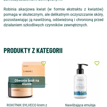
Robinia akacjowa kwiat (w formie ekstraktu z kwiatów)
pomaga w skutecznym, ale delikatnym oczyszczanie skóry,
pozostawiając ją nawilżoną, odświeżoną i chronioną przed
działaniem szkodliwych czynników zewnętrznych.
PRODUKTY Z KATEGORII
favorite_border
favorite_border
Obecnie brak na
stanie
ROKITNIK SYLVECO krem z
Nawilżająca emulsja