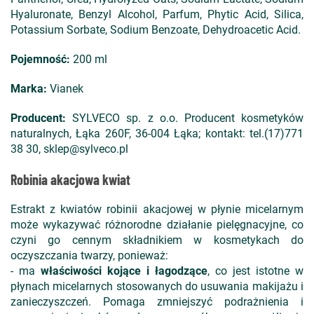
Hyaluronate, Benzyl Alcohol, Parfum, Phytic Acid, Silica,
Potassium Sorbate, Sodium Benzoate, Dehydroacetic Acid.
Pojemność:
200 ml
Marka:
Vianek
Producent:
SYLVECO sp. z o.o. Producent kosmetyków
naturalnych, Łąka 260F, 36-004 Łąka; kontakt: tel.(17)771
38 30, sklep@sylveco.pl
Robinia akacjowa kwiat
Estrakt z kwiatów robinii akacjowej w płynie micelarnym
może wykazywać różnorodne działanie pielęgnacyjne, co
czyni go cennym składnikiem w kosmetykach do
oczyszczania twarzy, ponieważ:
- ma
właściwości kojące i łagodzące
, co jest istotne w
płynach micelarnych stosowanych do usuwania makijażu i
zanieczyszczeń. Pomaga zmniejszyć podrażnienia i