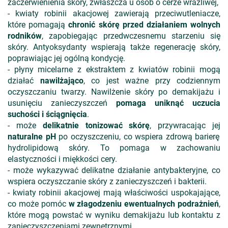
zaczerwienienia skóry, zwłaszcza u osób o cerze wrażliwej,
- kwiaty robinii akacjowej zawierają przeciwutleniacze,
które pomagają
chronić skórę przed działaniem wolnych
rodników
, zapobiegając przedwczesnemu starzeniu się
skóry. Antyoksydanty wspierają także regenerację skóry,
poprawiając jej ogólną kondycję.
- płyny micelarne z ekstraktem z kwiatów robinii mogą
działać
nawilżająco
, co jest ważne przy codziennym
oczyszczaniu twarzy. Nawilżenie skóry po demakijażu i
usunięciu zanieczyszczeń
pomaga uniknąć uczucia
suchości i ściągnięcia
.
- może
delikatnie tonizować skórę
, przywracając jej
naturalne pH
po oczyszczeniu, co wspiera zdrową barierę
hydrolipidową skóry. To pomaga w zachowaniu
elastyczności i miękkości cery.
- może wykazywać delikatne działanie antybakteryjne, co
wspiera oczyszczanie skóry z zanieczyszczeń i bakterii.
- kwiaty robinii akacjowej mają właściwości uspokajające,
co może pomóc
w złagodzeniu ewentualnych podrażnień
,
które mogą powstać w wyniku demakijażu lub kontaktu z
zanieczyszczeniami zewnętrznymi.