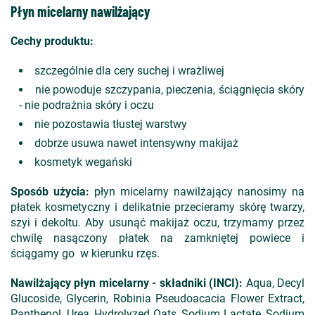
Płyn micelarny nawilżający
Cechy produktu:
szczególnie dla cery suchej i wrażliwej
nie powoduje szczypania, pieczenia, ściągnięcia skóry
- nie podrażnia skóry i oczu
nie pozostawia tłustej warstwy
dobrze usuwa nawet intensywny makijaż
kosmetyk wegański
Sposób użycia:
płyn micelarny nawilżający nanosimy na
płatek kosmetyczny i delikatnie przecieramy skórę twarzy,
szyi i dekoltu. Aby usunąć makijaż oczu, trzymamy przez
chwilę nasączony płatek na zamkniętej powiece i
ściągamy go w kierunku rzęs.
Nawilżający płyn micelarny - składniki (INCI):
Aqua, Decyl
Glucoside, Glycerin, Robinia Pseudoacacia Flower Extract,
Panthenol, Urea, Hydrolyzed Oats, Sodium Lactate, Sodium