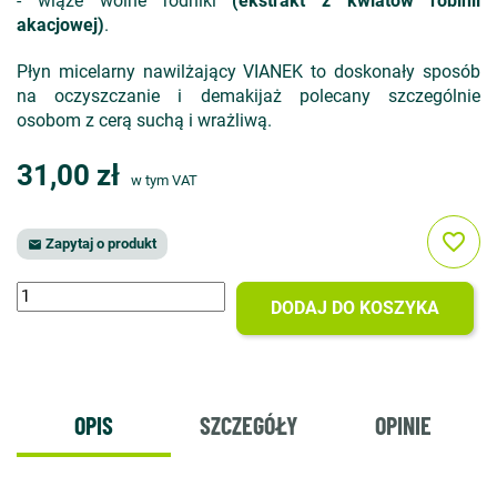
- wiąże wolne rodniki
(ekstrakt z kwiatów robinii
akacjowej)
.
Płyn micelarny nawilżający VIANEK to doskonały sposób
na oczyszczanie i demakijaż polecany szczególnie
osobom z cerą suchą i wrażliwą.
31,00 zł
w tym VAT
favorite_border
Zapytaj o produkt

DODAJ DO KOSZYKA
OPIS
SZCZEGÓŁY
OPINIE