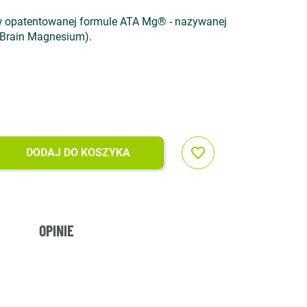
w opatentowanej formule ATA Mg® - nazywanej
Brain Magnesium).
favorite_border
DODAJ DO KOSZYKA
OPINIE