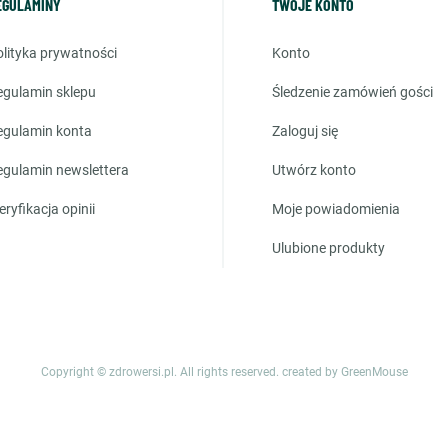
EGULAMINY
TWOJE KONTO
polityka prywatności
konto
regulamin sklepu
śledzenie zamówień gości
regulamin konta
zaloguj się
regulamin newslettera
utwórz konto
weryfikacja opinii
moje powiadomienia
ulubione produkty
Copyright © zdrowersi.pl. All rights reserved.
created by GreenMouse