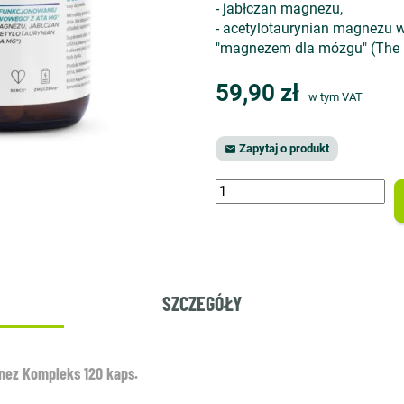
- jabłczan magnezu,
- acetylotaurynian magnezu 
"magnezem dla mózgu" (The 
59,90 zł
w tym VAT
Zapytaj o produkt

SZCZEGÓŁY
nez Kompleks 120 kaps.