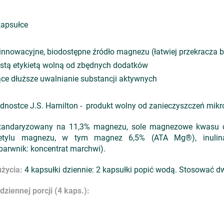
kapsułce
nowacyjne, biodostępne źródło magnezu (łatwiej przekracza b
zystą etykietą wolną od zbędnych dodatków
ące dłuższe uwalnianie substancji aktywnych
dnostce J.S. Hamilton - produkt wolny od zanieczyszczeń mikro
tandaryzowany na 11,3% magnezu, sole magnezowe kwasu 
etylu magnezu, w tym magnez 6,5% (ATA Mg®), inulina, 
barwnik: koncentrat marchwi).
życia:
4 kapsułki dziennie: 2 kapsułki popić wodą. Stosować dw
ziennej porcji (4 kaps.):