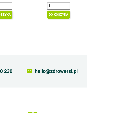
OSZYKA
DO KOSZYKA
0 230
email
hello@zdrowersi.pl