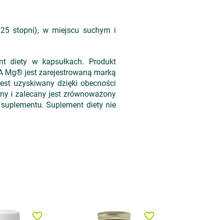
25 stopni), w miejscu suchym i
t diety w kapsułkach. Produkt
ATA Mg® jest zarejestrowaną marką
jest uzyskiwany dzięki obecności
ny i zalecany jest zrównoważony
k suplementu. Suplement diety nie
favorite_border
favorite_border