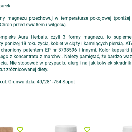
sułek
y magnezu przechowuj w temperaturze pokojowej (poniżej 
Chroń przed światłem i wilgocią.
pleks Aura Herbals, czyli 3 formy magnezu, to suplemen
ży poniżej 18 roku życia, kobiet w ciąży i karmiących piersią. 
chroniony patentem EP nr 3738596 i innymi. Kolor kapsułki 
ego z koncentratu z marchwi. Należy pamiętać, że bardzo waż
cia. Nie stosować w przypadku alergii na jakikolwiek składni
ut zróżnicowanej diety.
o.ul. Grunwaldzka 49/281-754 Sopot
favorite_border
favorite_border