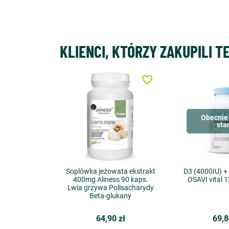
KLIENCI, KTÓRZY ZAKUPILI T
favorite_border
Obecnie 
sta
Soplówka jeżowata ekstrakt
D3 (4000IU) +
400mg Aliness 90 kaps.
OSAVI vital 
Lwia grzywa Polisacharydy
Beta-glukany
64,90 zł
69,8