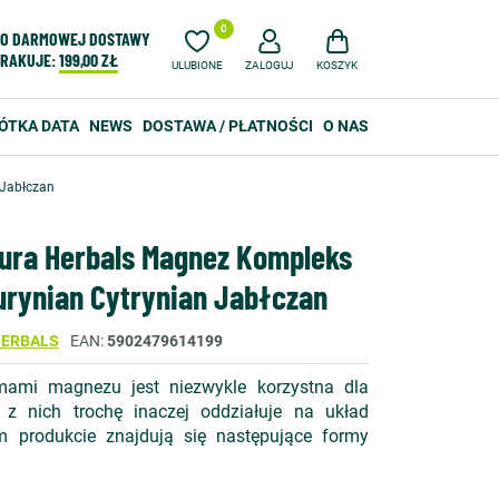
0
O DARMOWEJ DOSTAWY
RAKUJE:
199,00 ZŁ
ULUBIONE
ZALOGUJ
KOSZYK
ÓTKA DATA
NEWS
DOSTAWA / PŁATNOŚCI
O NAS
 Jabłczan
ura Herbals Magnez Kompleks
urynian Cytrynian Jabłczan
HERBALS
EAN
5902479614199
mami magnezu jest niezwykle korzystna dla
z nich trochę inaczej oddziałuje na układ
m produkcie znajdują się następujące formy