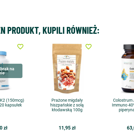
EN PRODUKT, KUPILI RÓWNIEŻ:
favorite_border
favorite_border
brak na
nie
 K2 (150mcg)
Prażone migdały
Colostrum 
120 kapsułek
hiszpańskie z solą
Immuno 40
kłodawską 100g
piperyn
0 zł
11,95 zł
63,