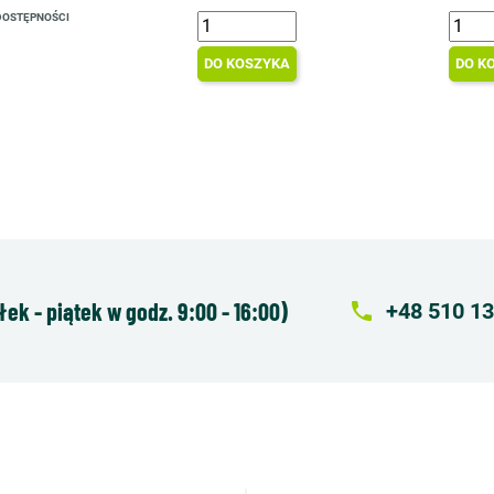
DOSTĘPNOŚCI
DO KOSZYKA
DO K
k - piątek w godz. 9:00 - 16:00)
local_phone
+48 510 13