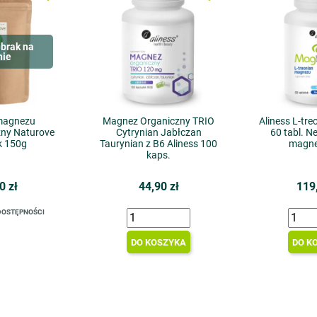
brak na
nie
magnezu
Magnez Organiczny TRIO
Aliness L-tr
ny Naturove
Cytrynian Jabłczan
60 tabl. 
k 150g
Taurynian z B6 Aliness 100
magne
kaps.
0 zł
44,90 zł
119
DOSTĘPNOŚCI
DO KOSZYKA
DO K