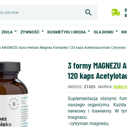
D
B
ZIOŁA
ŻYWNOŚĆ
KOSMETYKI I URODA
DLA DOMU
KR
y MAGNEZU Aura Herbals Magnez Kompleks 120 kaps Acetylotaurynian Cytrynian
3 formy MAGNEZU A
120 kaps Acetylota
INDEKS
Z1323
MARKA
AURA 
Suplementacja różnymi for
naszego organizmu. Każda 
nerwowy i trawienny. W ty
magnezu:
- cytrynian magnezu,