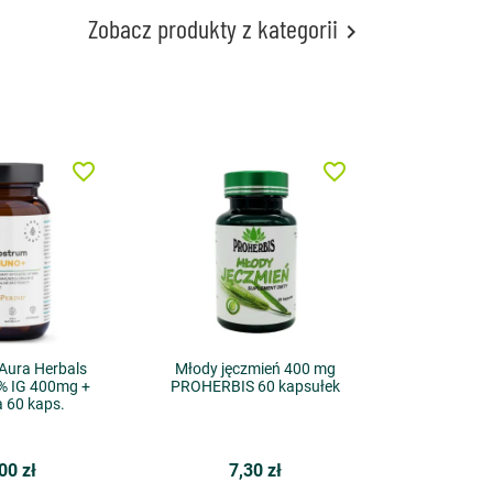
Zobacz produkty z kategorii

favorite_border
favorite_border
Aura Herbals
Młody jęczmień 400 mg
% IG 400mg +
PROHERBIS 60 kapsułek
a 60 kaps.
00 zł
7,30 zł