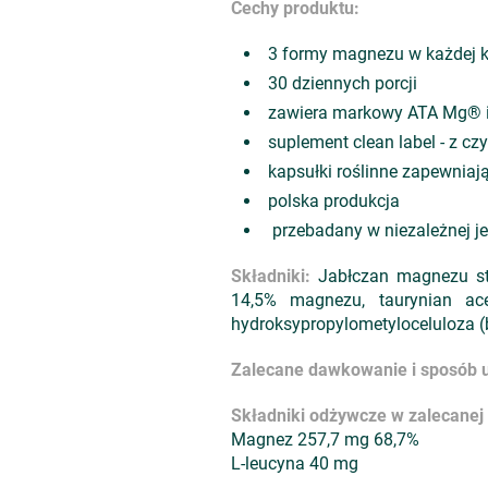
Cechy produktu:
3 formy magnezu w każdej 
30 dziennych porcji
zawiera markowy ATA Mg® in
suplement clean label - z c
kapsułki roślinne zapewniaj
polska produkcja
przebadany w niezależnej je
Składniki:
Jabłczan magnezu s
14,5% magnezu, taurynian ac
hydroksypropylometyloceluloza (
Zalecane dawkowanie i sposób u
Składniki odżywcze w zalecanej d
Magnez 257,7 mg 68,7%
L-leucyna 40 mg