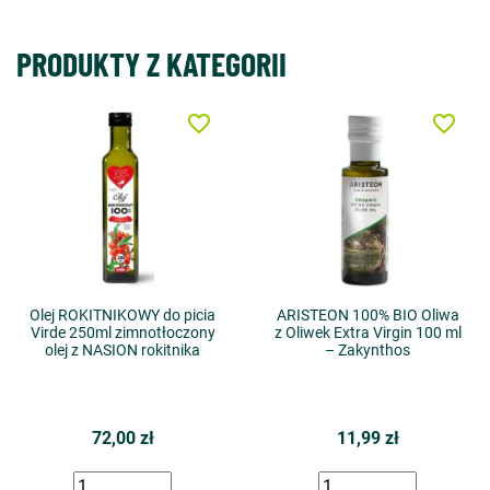
PRODUKTY Z KATEGORII
favorite_border
favorite_border
Olej ROKITNIKOWY do picia
ARISTEON 100% BIO Oliwa
Virde 250ml zimnotłoczony
z Oliwek Extra Virgin 100 ml
olej z NASION rokitnika
– Zakynthos
72,00 zł
11,99 zł