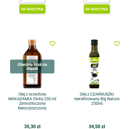
DO KOSZYKA
DO KOSZYKA
favorite_border
favorite_border
Obecnie brak na
stanie
Olej z orzechów
Olej z CZARNUSZKI
MAKADAMIA Olvita 250 ml
nierafinowany Big Nature
Zimnotłoczony
250ml
Nieoczyszczony
35,30 zł
34,50 zł