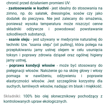
chronić przed działaniem promieni UV:
-
zastosowanie w kuchni
- jest idealny do stosowania na
zimno, np. do sałatek, dressingów, sosów czy jako
dodatek do pieczywa. Nie jest zalecany do smażenia,
ponieważ wysoka temperatura może niszczyć cenne
składniki odżywcze i powodować powstawanie
szkodliwych substancji,
-
ssanie oleju
- jest używany w medycynie naturalnej do
techniki tzw. "ssania oleju" (oil pulling), która polega na
przepłukiwaniu jamy ustnej olejem w celu usunięcia
toksyn i poprawy zdrowia dziąseł oraz ogólnej higieny
jamy ustnej,
-
poprawa kondycji włosów
- może być stosowany do
pielęgnacji włosów. Nałożenie go na skórę głowy i włosy
pomaga w nawilżeniu, odżywieniu i poprawie
elastyczności włosów. Jest szczególnie korzystny dla
suchych, łamliwych włosów, nadając im blask i miękkość.
Składniki:
100% bio olej słonecznikowy pochodzący z
kontrolowanych upraw ekologicznych.