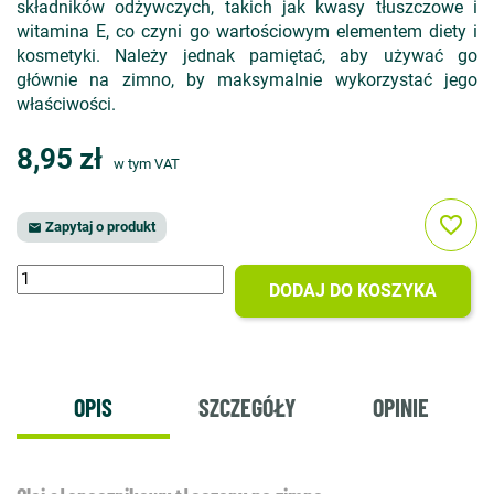
składników odżywczych, takich jak kwasy tłuszczowe i
witamina E, co czyni go wartościowym elementem diety i
kosmetyki. Należy jednak pamiętać, aby używać go
głównie na zimno, by maksymalnie wykorzystać jego
właściwości.
8,95 zł
w tym VAT
favorite_border
Zapytaj o produkt

DODAJ DO KOSZYKA
OPIS
SZCZEGÓŁY
OPINIE