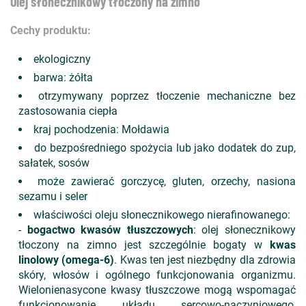
Olej słonecznikowy tłoczony na zimno
Cechy produktu:
ekologiczny
barwa: żółta
otrzymywany poprzez tłoczenie mechaniczne bez
zastosowania ciepła
kraj pochodzenia: Mołdawia
do bezpośredniego spożycia lub jako dodatek do zup,
sałatek, sosów
może zawierać gorczycę, gluten, orzechy, nasiona
sezamu i seler
właściwości oleju słonecznikowego nierafinowanego:
-
bogactwo kwasów tłuszczowych
: olej słonecznikowy
tłoczony na zimno jest szczególnie bogaty w
kwas
linolowy (omega-6)
. Kwas ten jest niezbędny dla zdrowia
skóry, włosów i ogólnego funkcjonowania organizmu.
Wielonienasycone kwasy tłuszczowe mogą wspomagać
funkcjonowanie układu sercowo-naczyniowego,