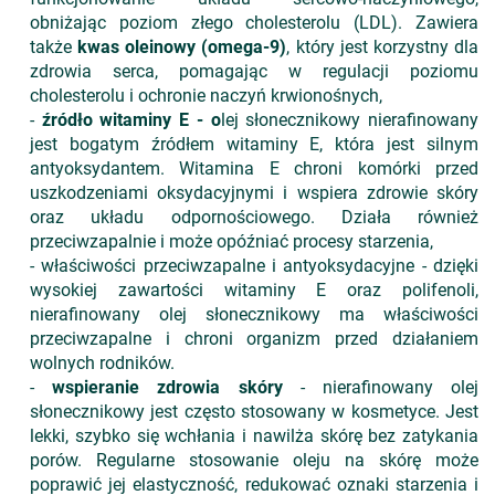
obniżając poziom złego cholesterolu (LDL). Zawiera
także
kwas oleinowy (omega-9)
, który jest korzystny dla
zdrowia serca, pomagając w regulacji poziomu
cholesterolu i ochronie naczyń krwionośnych,
-
źródło witaminy E - o
lej słonecznikowy nierafinowany
jest bogatym źródłem witaminy E, która jest silnym
antyoksydantem. Witamina E chroni komórki przed
uszkodzeniami oksydacyjnymi i wspiera zdrowie skóry
oraz układu odpornościowego. Działa również
przeciwzapalnie i może opóźniać procesy starzenia,
- właściwości przeciwzapalne i antyoksydacyjne - dzięki
wysokiej zawartości witaminy E oraz polifenoli,
nierafinowany olej słonecznikowy ma właściwości
przeciwzapalne i chroni organizm przed działaniem
wolnych rodników.
-
wspieranie zdrowia skóry
- nierafinowany olej
słonecznikowy jest często stosowany w kosmetyce. Jest
lekki, szybko się wchłania i nawilża skórę bez zatykania
porów. Regularne stosowanie oleju na skórę może
poprawić jej elastyczność, redukować oznaki starzenia i