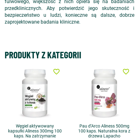
fulwowego, większość z nich opiera się na badaniach
przedklinicznych. Aby potwierdzić jego skuteczność i
bezpieczeństwo u ludzi, konieczne są dalsze, dobrze
zaprojektowane badania kliniczne.
PRODUKTY Z KATEGORII
favorite_border
favorite_border
Węgiel aktywowany
Pau d’Arco Aliness 500mg
kapsułki Aliness 300mg 100
100 kaps. Naturalna kora z
kaps. Na zatrzymanie
drzewa Lapacho