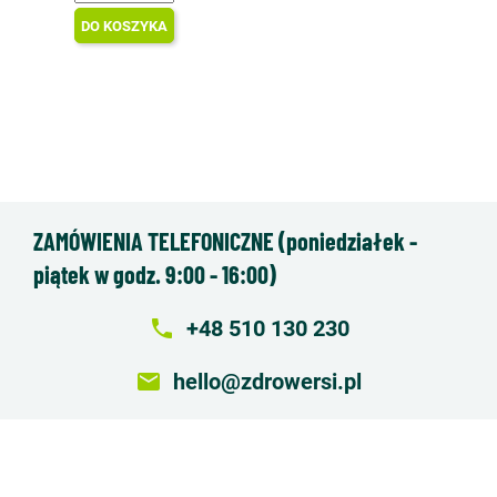
DO KOSZYKA
ZAMÓWIENIA TELEFONICZNE (poniedziałek -
piątek w godz. 9:00 - 16:00)
local_phone
+48 510 130 230
email
hello@zdrowersi.pl