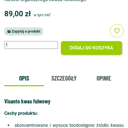
89,00 zł
w tym VAT
favorite_border
Zapytaj o produkt

DODAJ DO KOSZYKA
OPIS
SZCZEGÓŁY
OPINIE
Visanto kwas fulwowy
Cechy produktu:
skoncentrowane i wysoce biodostępne źródło kwasu