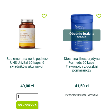
favorite_border
favorite_border
Obecnie brak na
stanie
Suplement na nerki pęcherz
Diosmina i hesperydyna
UNS Urivital 60 kaps. 6
Formeds 60 kaps.
składników aktywnych
Flawonoidy z gorzkiej
pomarańczy
49,00 zł
41,50 zł
POWIADOM O DOSTĘPNOŚCI
DO KOSZYKA