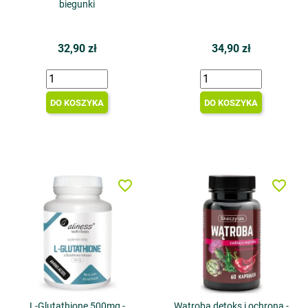
biegunki
32,90 zł
34,90 zł
DO KOSZYKA
DO KOSZYKA
favorite_border
favorite_border
L-Glutathione 500mg -
Wątroba detoks i ochrona -