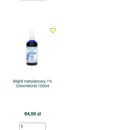
favorite_border
Błękit metylenowy 1%
ChemWorld 100ml
84,00 zł