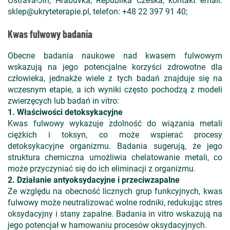
Ostrava-Jih, Hrabůvka, Republika Czeska; kontakt e­mail:
sklep@ukryteterapie.pl, telefon: +48 22 397 91 40;
Kwas fulwowy badania
Obecne badania naukowe nad kwasem fulwowym
wskazują na jego potencjalne korzyści zdrowotne dla
człowieka, jednakże wiele z tych badań znajduje się na
wczesnym etapie, a ich wyniki często pochodzą z modeli
zwierzęcych lub badań in vitro:
1. Właściwości detoksykacyjne
Kwas fulwowy wykazuje zdolność do wiązania metali
ciężkich i toksyn, co może wspierać procesy
detoksykacyjne organizmu. Badania sugerują, że jego
struktura chemiczna umożliwia chelatowanie metali, co
może przyczyniać się do ich eliminacji z organizmu.
2. Działanie antyoksydacyjne i przeciwzapalne
Ze względu na obecność licznych grup funkcyjnych, kwas
fulwowy może neutralizować wolne rodniki, redukując stres
oksydacyjny i stany zapalne. Badania in vitro wskazują na
jego potencjał w hamowaniu procesów oksydacyjnych.