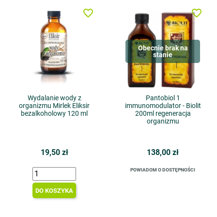
favorite_border
favorite_border
Obecnie brak na
stanie
Wydalanie wody z
Pantobiol 1
organizmu Mirlek Eliksir
immunomodulator - Biolit
bezalkoholowy 120 ml
200ml regeneracja
organizmu
19,50 zł
138,00 zł
POWIADOM O DOSTĘPNOŚCI
DO KOSZYKA