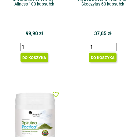
Aliness 100 kapsułek
Skoczylas 60 kapsułek
99,90 zł
37,85 zł
DO KOSZYKA
DO KOSZYKA
favorite_border