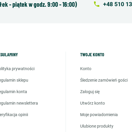
k - piątek w godz. 9:00 - 16:00)
local_phone
+48 510 13
EGULAMINY
TWOJE KONTO
polityka prywatności
konto
regulamin sklepu
śledzenie zamówień gości
regulamin konta
zaloguj się
regulamin newslettera
utwórz konto
weryfikacja opinii
moje powiadomienia
ulubione produkty