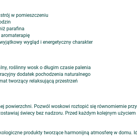
astrój w pomieszczeniu
odzin
niż parafina
 aromaterapię
 wyjątkowy wygląd i energetyczny charakter
lny, roślinny wosk o długim czasie palenia
racyjny dodatek pochodzenia naturalnego
mat tworzący relaksującą przestrzeń
lnej powierzchni. Pozwól woskowi roztopić się równomiernie przy
ostawiaj świecy bez nadzoru. Przed każdym kolejnym użyciem pr
 ekologiczne produkty tworzące harmonijną atmosferę w domu. I