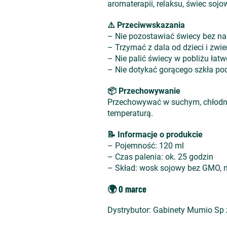
aromaterapii, relaksu, świec soj
⚠️ Przeciwwskazania
– Nie pozostawiać świecy bez na
– Trzymać z dala od dzieci i zwie
– Nie palić świecy w pobliżu łat
– Nie dotykać gorącego szkła po
📦 Przechowywanie
Przechowywać w suchym, chłodnym
temperaturą.
📝 Informacje o produkcie
– Pojemność: 120 ml
– Czas palenia: ok. 25 godzin
– Skład: wosk sojowy bez GMO, n
🌍 O marce
Dystrybutor:
Gabinety Mumio Sp z