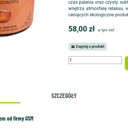
czas palenia oraz czysty, su
wnętrza atmosferę relaksu, w
ceniących ekologiczne produk
58,00 zł
w tym VAT
Zapytaj o produkt

SZCZEGÓŁY
nem od firmy GSM