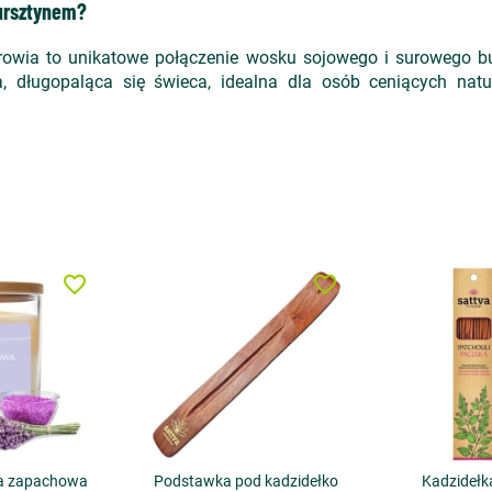
bursztynem?
wia to unikatowe połączenie wosku sojowego i surowego bu
, długopaląca się świeca, idealna dla osób ceniących natu
favorite_border
favorite_border
a zapachowa
Podstawka pod kadzidełko
Kadzidełk