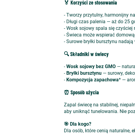
🏅 Korzyści ze stosowania
- Tworzy przytulny, harmonijny n
- Długi czas palenia — aż do 25 g
- Wosk sojowy spala się czyściej 
- Świeca może wspierać domową
- Surowe bryłki bursztynu nadają
🔍 Składniki w świecy
-
Wosk sojowy bez GMO
— natura
-
Bryłki bursztynu
— surowy, deko
-
Kompozycja zapachowa
* — aro
⏰ Sposób użycia
Zapal świecę na stabilnej, niepa
aby uniknąć tunelowania. Nie poz
🎯 Dla kogo?
Dla osób, które cenią naturalne,