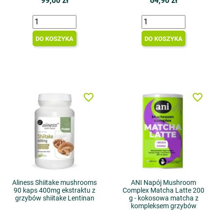
99,00 zł
64,90 zł
DO KOSZYKA
DO KOSZYKA
favorite_border
favorite_border
Aliness Shiitake mushrooms
ANI Napój Mushroom
90 kaps 400mg ekstraktu z
Complex Matcha Latte 200
grzybów shiitake Lentinan
g - kokosowa matcha z
kompleksem grzybów