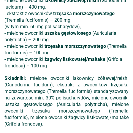
- mielone owocniki
lakownicy żółtawej/reishi
(Ganoderma
lucidum) – 400 mg,
- ekstrakt z owocników
trzęsaka morszczynowatego
(Tremella fuciformis) – 200 mg
(w tym min. 60 mg polisacharydów),
- mielone owocniki
uszaka gęstowłosego
(Auricularia
polytricha) – 200 mg,
- mielone owocniki
trzęsaka morszczynowatego
(Tremella
fuciformis) – 100 mg,
- mielone owocniki
żagwicy listkowatej/maitake
(Grifola
frondosa) – 100 mg
Składniki:
mielone owocniki lakownicy żółtawej/reishi
(Ganoderma lucidum), ekstrakt z owocników trzęsaka
morszczynowatego (Tremella fuciformis) standaryzowany
na zawartość min. 30% polisacharydów, mielone owocniki
uszaka gęstowłosego (Auricularia polytricha), mielone
owocniki trzęsaka morszczynowatego (Tremella
fuciformis), mielone owocniki żagwicy listkowatej/maitake
(Grifola frondosa).