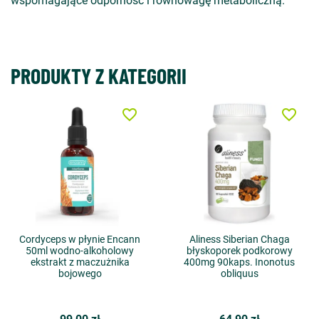
wspomagające odporność i równowagę metaboliczną.
PRODUKTY Z KATEGORII
favorite_border
favorite_border
Cordyceps w płynie Encann
Aliness Siberian Chaga
50ml wodno-alkoholowy
błyskoporek podkorowy
ekstrakt z maczużnika
400mg 90kaps. Inonotus
bojowego
obliquus