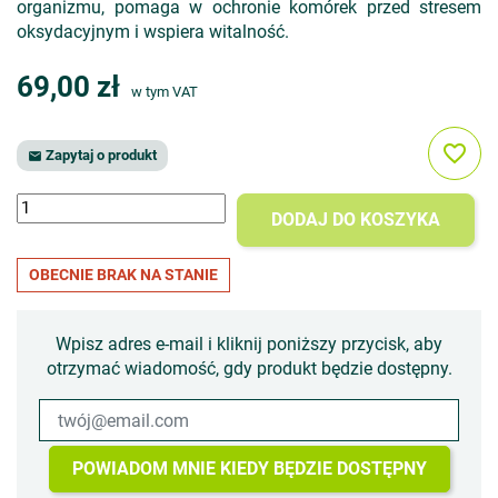
organizmu, pomaga w ochronie komórek przed stresem
oksydacyjnym i wspiera witalność.
69,00 zł
w tym VAT
favorite_border
Zapytaj o produkt

DODAJ DO KOSZYKA
OBECNIE BRAK NA STANIE
Wpisz adres e-mail i kliknij poniższy przycisk, aby
otrzymać wiadomość, gdy produkt będzie dostępny.
POWIADOM MNIE KIEDY BĘDZIE DOSTĘPNY