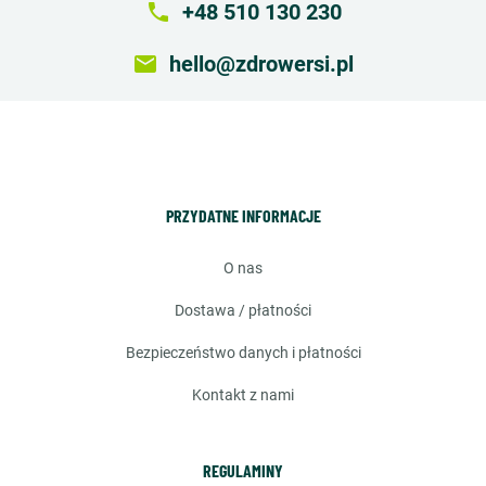
local_phone
+48 510 130 230
email
hello@zdrowersi.pl
PRZYDATNE INFORMACJE
o nas
dostawa / płatności
bezpieczeństwo danych i płatności
kontakt z nami
REGULAMINY