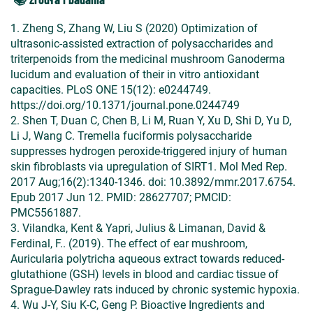
1. Zheng S, Zhang W, Liu S (2020) Optimization of
ultrasonic-assisted extraction of polysaccharides and
triterpenoids from the medicinal mushroom Ganoderma
lucidum and evaluation of their in vitro antioxidant
capacities. PLoS ONE 15(12): e0244749.
https://doi.org/10.1371/journal.pone.0244749
2. Shen T, Duan C, Chen B, Li M, Ruan Y, Xu D, Shi D, Yu D,
Li J, Wang C. Tremella fuciformis polysaccharide
suppresses hydrogen peroxide-triggered injury of human
skin fibroblasts via upregulation of SIRT1. Mol Med Rep.
2017 Aug;16(2):1340-1346. doi: 10.3892/mmr.2017.6754.
Epub 2017 Jun 12. PMID: 28627707; PMCID:
PMC5561887.
3. Vilandka, Kent & Yapri, Julius & Limanan, David &
Ferdinal, F.. (2019). The effect of ear mushroom,
Auricularia polytricha aqueous extract towards reduced-
glutathione (GSH) levels in blood and cardiac tissue of
Sprague-Dawley rats induced by chronic systemic hypoxia.
4. Wu J-Y, Siu K-C, Geng P. Bioactive Ingredients and