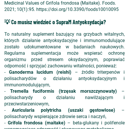
Medicinal Values of Grifola frondosa (Maitake). Foods.
2021; 10(1):95. https://doi.org/10.3390/foods10010095
💡 Co musisz wiedzieć o SupraM Antyoksydacja?
To naturalny suplement bazujący na grzybach witalnych,
których działanie antyoksydacyjne i immunomodulujące
zostało udokumentowane w badaniach naukowych.
Regularna suplementacja może wspierać ochronę
organizmu przed stresem oksydacyjnym, poprawiać
odporność i sprzyjać zachowaniu witalności, ponieważ:
-
Ganoderma lucidum (reishi)
– źródło triterpenów i
polisacharydów o działaniu antyoksydacyjnym i
immunomodulującym,
-
Tremella fuciformis (trzęsak morszczynowaty)
–
polisacharydy o działaniu nawilżającym i
przeciwstarzeniowym,
-
Auricularia polytricha (uszaki gęstowłose)
–
polisacharydy wspierające zdrowie serca i naczyń,
-
Grifola frondosa (maitake)
– beta-glukany i polifenole