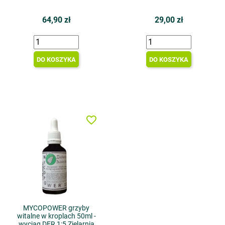
64,90 zł
29,00 zł
DO KOSZYKA
DO KOSZYKA
favorite_border
MYCOPOWER grzyby
witalne w kroplach 50ml -
wyciąg DER 1:5 Zielarnia