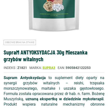
OBECNIE BRAK NA STANIE
SupraM ANTYOKSYDACJA 30g Mieszanka
grzybów witalnych
INDEKS
Z1821
MARKA
SUPRA3
EAN
5905842122253
Supram Antyoksydacja
to suplement diety oparty na
synergii grzybów witalnych – reishi, trzęsaka
morszczynowatego, maitake i uszaka gęstowłosego.
Formuła została opracowana przez dr hab. n. farm. Bożenę
Muszyńską,
uznaną ekspertkę w dziedzinie mykoterapii
.
Produkt wspiera naturalne mechanizmy obronne