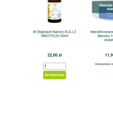
Obecnie 
sta
W Objęciach Natury OLEJ Z
Nierafinowan
WROTYCZU 50ml
Maroko 1
doda
22,00 zł
11,9
POWIADOM O 
DO KOSZYKA