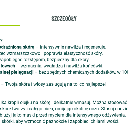
SZCZEGÓŁY
k?
podrażnioną skórą
– intensywnie nawilża i regeneruje.
zeciwzmarszczkowo i poprawia elastyczność skóry.
pobiegać rozstępom, bezpieczny dla skóry.
atowych
– wzmacnia, wygładza i nawilża końcówki.
lnej pielęgnacji
– bez zbędnych chemicznych dodatków, w 100
 – Twoja skóra i włosy zasługują na to, co najlepsze!
 kilka kropli olejku na skórę i delikatnie wmasuj. Można stosow
kórę twarzy i całego ciała, omijając okolicę oczu. Stosuj codz
ub użyj jako maski przed myciem dla intensywnego odżywienia.
i skórki, aby wzmocnić paznokcie i zapobiec ich łamliwości.