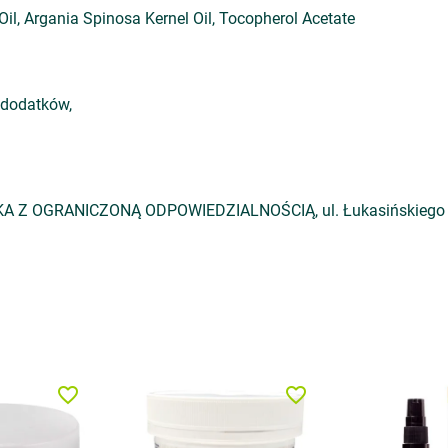
l, Argania Spinosa Kernel Oil, Tocopherol Acetate
 dodatków,
 OGRANICZONĄ ODPOWIEDZIALNOŚCIĄ, ul. Łukasińskiego 48, 
favorite_border
favorite_border