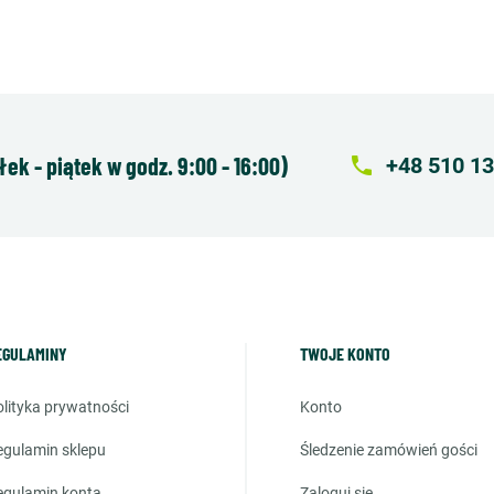
k - piątek w godz. 9:00 - 16:00)
local_phone
+48 510 13
EGULAMINY
TWOJE KONTO
polityka prywatności
konto
regulamin sklepu
śledzenie zamówień gości
regulamin konta
zaloguj się