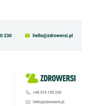
0 230
email
hello@zdrowersi.pl
+48 510 130 230
hello@zdrowersi.pl