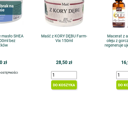
brak na
nie
e masło SHEA
Maść z KORY DĘBU Farm-
Macerat z a
00ml bez
Vix 150ml
oleju z gorc
tków
regeneruje u
0 zł
28,50 zł
16,
DOSTĘPNOŚCI
DO KOSZYKA
DO K