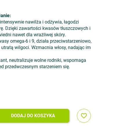
łanie:
intensywnie nawilża i odżywia, łagodzi
órę. Dzięki zawartości kwasów tłuszczowych i
wiedni nawet dla wrażliwej skóry.
sy omega-6 i 9, działa przeciwstarzeniowo,
d utratą wilgoci. Wzmacnia włosy, nadając im
ant, neutralizuje wolne rodniki, wspomaga
rzed przedwczesnym starzeniem się.
favorite_border
DODAJ DO KOSZYKA