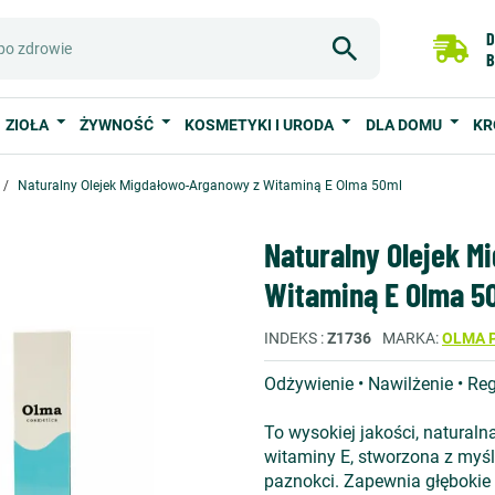
D
B
ZIOŁA
ŻYWNOŚĆ
KOSMETYKI I URODA
DLA DOMU
KR
Naturalny Olejek Migdałowo-Arganowy z Witaminą E Olma 50ml
Naturalny Olejek 
Witaminą E Olma 5
INDEKS
Z1736
MARKA
OLMA 
Odżywienie • Nawilżenie • Re
To wysokiej jakości, natural
witaminy E, stworzona z myślą
paznokci. Zapewnia głębokie 