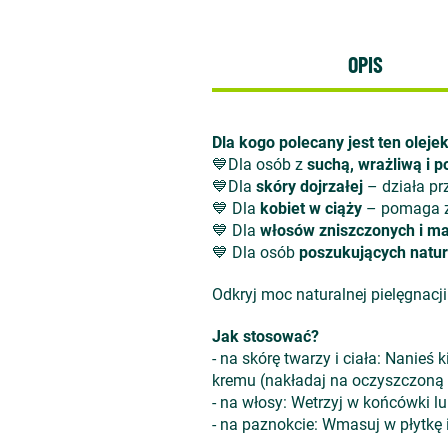
OPIS
Dla kogo polecany jest ten oleje
💙Dla osób z
suchą, wrażliwą i 
💙Dla
skóry dojrzałej
– działa pr
💙 Dla
kobiet w ciąży
– pomaga za
💙 Dla
włosów zniszczonych i m
💙 Dla osób
poszukujących natura
Odkryj moc naturalnej pielęgnacji
Jak stosować?
- na skórę twarzy i ciała: Nanieś
kremu (nakładaj na oczyszczoną s
- na włosy: Wetrzyj w końcówki l
- na paznokcie: Wmasuj w płytkę 