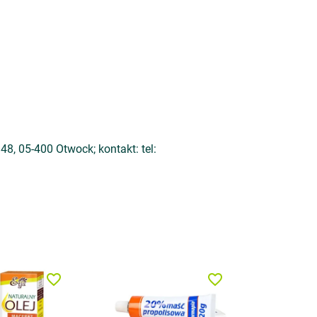
05-400 Otwock; kontakt: tel:
favorite_border
favorite_border