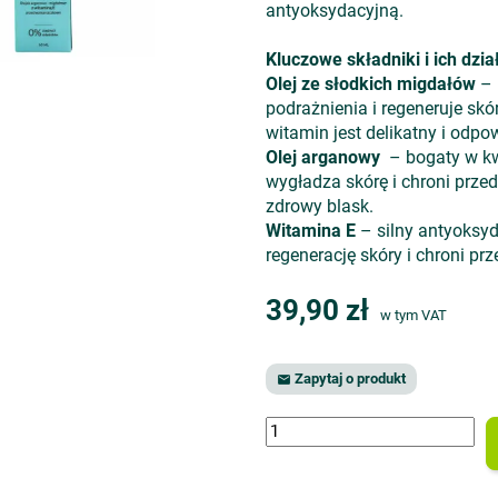
antyoksydacyjną.
Kluczowe składniki i ich dzia
Olej ze słodkich migdałów
– 
podrażnienia i regeneruje sk
witamin jest delikatny i odpo
Olej arganowy
– bogaty w kwa
wygładza skórę i chroni prze
zdrowy blask.
Witamina E
– silny antyoksyd
regenerację skóry i chroni p
39,90 zł
w tym VAT
Zapytaj o produkt
