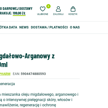
0
O DARMOWEJ DOSTAWY
RAKUJE:
199,00 ZŁ
ULUBIONE
ZALOGUJ
KOSZYK
ÓTKA DATA
NEWS
DOSTAWA / PŁATNOŚCI
O NAS
Migdałowo-Arganowy z
0ml
PHARM
EAN
5904474880593
generacja
na mieszanka oleju migdałowego, arganowego i
 o intensywnej pielęgnacji skóry, włosów i
nawilżenie, regenerację i ochronę