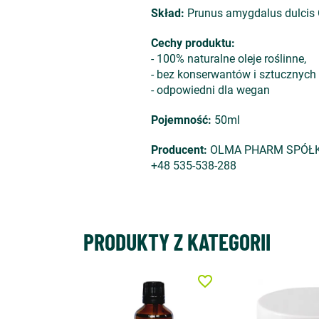
Skład:
Prunus amygdalus dulcis Oi
Cechy produktu:
- 100% naturalne oleje roślinne,
- bez konserwantów i sztucznych
- odpowiedni dla wegan
Pojemność:
50ml
Producent:
OLMA PHARM SPÓŁKA Z
+48 535-538-288
PRODUKTY Z KATEGORII
favorite_border