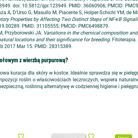
23949. doi: 10.5812/ijpr.123949. PMID: 36060906; PMCID: PMC
za A, D'Urso G, Masullo M, Piacente S, Holper-Schichl YM, de M
tory Properties by Affecting Two Distinct Steps of NF-κB Signal
2019.00289. PMID: 31105555; PMCID: PMC6498879.
M, Przyborowski JA.
Variations in the chemical composition and 
tural locations and their significance for breeding
. Fitoterapia
pub 2017 Mar 15. PMID: 28315389.
ziołowym z wierzbą purpurową?
łowa kuracja dla skóry w kostce. Idealnie sprawdza się w pielęg
kompozycji roślin o właściwościach leczniczych, wspiera natu
ezpieczną, roślinną alternatywę w codziennej higienie i pielęgna
favorite_border
favorite_border