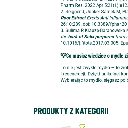
Pharm Res. 2022 Apr 5;21(1):e1
2. Seigner J, Junker-Samek M, Pla
Root Extract
Exerts Anti-inflamma
26;10:289. doi: 10.3389/fphar.
3. Sulima P, Krauze-Baranowska 
the
bark of Salix purpurea
from na
10.1016/j.fitote.2017.03.005. E
💡Co musisz wiedzieć o mydle 
To nie jest zwykłe mydło – to zio
i regeneracji. Dzięki unikalnej 
Wybierając to mydło, sięgasz po b
PRODUKTY Z KATEGORII
favorite_border