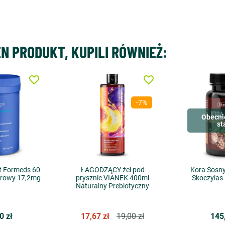
EN PRODUKT, KUPILI RÓWNIEŻ:
favorite_border
favorite_border
-7%
Obecni
st
t Formeds 60
ŁAGODZĄCY żel pod
Kora Sosny
orowy 17,2mg
prysznic VIANEK 400ml
Skoczylas
Naturalny Prebiotyczny
0 zł
17,67 zł
19,00 zł
145