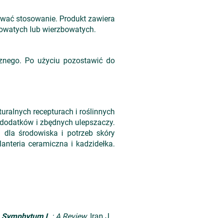
erwać stosowanie. Produkt zawiera
trowatych lub wierzbowatych.
cznego. Po użyciu pozostawić do
uralnych recepturach i roślinnych
h dodatków i zbędnych ulepszaczy.
dla środowiska i potrzeb skóry
alanteria ceramiczna i kadzidełka.
s
Symphytum L
.: A Review.
Iran J