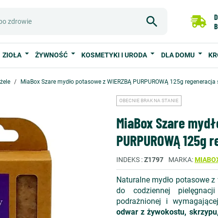
D
B
ZIOŁA
ŻYWNOŚĆ
KOSMETYKI I URODA
DLA DOMU
KR
 żele
MiaBox Szare mydło potasowe z WIERZBĄ PURPUROWĄ 125g regeneracja 
OBECNIE BRAK NA STANIE
MiaBox Szare mydł
PURPUROWĄ 125g re
INDEKS
Z1797
MARKA
MIABO
Naturalne mydło potasowe z 
do codziennej pielęgnacji
podrażnionej i wymagającej
odwar z żywokostu, skrzypu, 