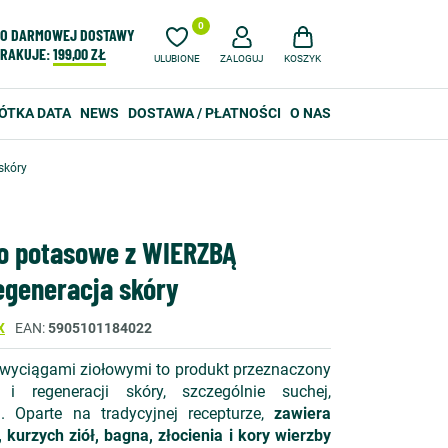
0
O DARMOWEJ DOSTAWY
RAKUJE:
199,00 ZŁ
ULUBIONE
ZALOGUJ
KOSZYK
ÓTKA DATA
NEWS
DOSTAWA / PŁATNOŚCI
O NAS
skóry
o potasowe z WIERZBĄ
generacja skóry
X
EAN
5905101184022
wyciągami ziołowymi to produkt przeznaczony
 i regeneracji skóry, szczególnie suchej,
. Oparte na tradycyjnej recepturze,
zawiera
kurzych ziół, bagna, złocienia i kory wierzby