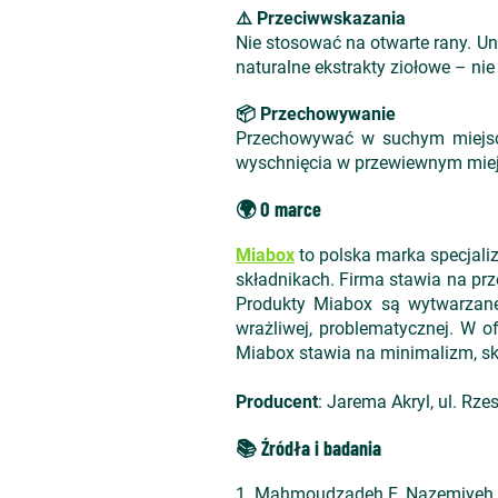
⚠️ Przeciwwskazania
Nie stosować na otwarte rany. Un
naturalne ekstrakty ziołowe – nie
📦 Przechowywanie
Przechowywać w suchym miejscu,
wyschnięcia w przewiewnym miej
🌍 O marce
Miabox
to polska marka specjaliz
składnikach. Firma stawia na prz
Produkty Miabox są wytwarzane
wrażliwej, problematycznej. W ofe
Miabox stawia na minimalizm, sk
Producent
: Jarema Akryl, ul. Rz
📚 Źródła i badania
1. Mahmoudzadeh E, Nazemiyeh