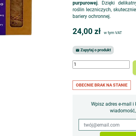
purpurowej
. Dzięki delika
roślin leczniczych, skuteczni
bariery ochronnej.
24,00 zł
w tym VAT
Zapytaj o produkt

OBECNIE BRAK NA STANIE
Wpisz adres e-mail i 
wiadomość, 