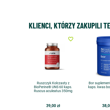
KLIENCI, KTÓRZY ZAKUPILI T
favorite_border
Ruszczyk Kolczasty z
Bor suplemen
BioPerine® UNS 60 kaps.
kaps. kwas b
Ruscus aculeatus 350mg
39,00 zł
38,0