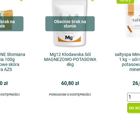
Nowy
brak na
Obecnie brak na
nie
stanie
NE Słomiana
Mg12 Kłodawska Sól
saltyspa Min
ia 100g
MAGNEZOWO-POTASOWA
1 kg – só
owe skóra
4kg
potasowa
wa AZS
mine
0 zł
60,80 zł
26,
DOSTĘPNOŚCI
POWIADOM O DOSTĘPNOŚCI
DO K