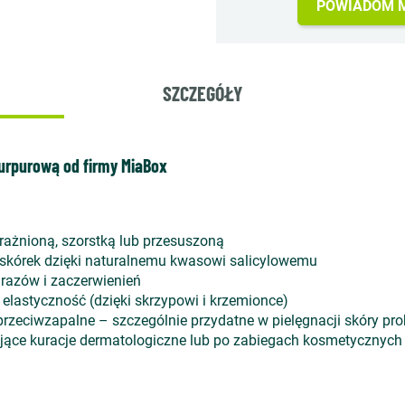
POWIADOM M
SZCZEGÓŁY
purpurową od firmy MiaBox
drażnioną, szorstką lub przesuszoną
askórek dzięki naturalnemu kwasowi salicylowemu
urazów i zaczerwienień
 elastyczność (dzięki skrzypowi i krzemionce)
 przeciwzapalne – szczególnie przydatne w pielęgnacji skóry p
jące kuracje dermatologiczne lub po zabiegach kosmetycznych