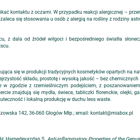
ikać kontaktu z oczami. W przypadku reakcji alergicznej – prz
 zaleca się stosowania u osób z alergią na rośliny z rodziny as
 z dala od źródeł wilgoci i bezpośredniego światła słone
scu.
ująca się w produkcji tradycyjnych kosmetyków opartych na nat
ejrzystość składu, prostotę i wysoką jakość – bez chemicznyc
 w zgodzie z rzemieślniczym podejściem, z poszanowaniem 
rcie znajdują się mydła, świece, tabliczki florenckie, olejki, g
uteczność i lokalną produkcję w duchu less waste.
eszowska 142, 36-060 Głogów Młp.; email: kontakt@miabox.pl
 H, Hamedeyazdan S.
Anti-inflammatory Properties of the Genu