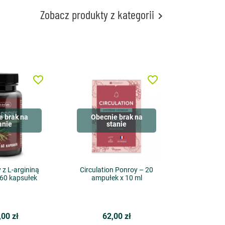
Zobacz produkty z kategorii

favorite_border
favorite_border
e brak na
Obecnie brak na
anie
stanie
 z L-argininą
Circulation Ponroy – 20
 60 kapsułek
ampułek x 10 ml
,00 zł
62,00 zł