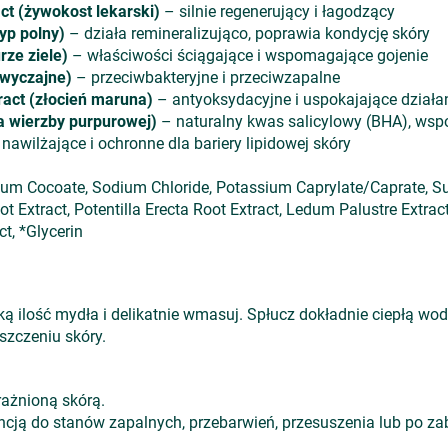
ct (żywokost lekarski)
– silnie regenerujący i łagodzący
yp polny)
– działa remineralizująco, poprawia kondycję skóry
rze ziele)
– właściwości ściągające i wspomagające gojenie
zwyczajne)
– przeciwbakteryjne i przeciwzapalne
act (złocień maruna)
– antyoksydacyjne i uspokajające działa
ra wierzby purpurowej)
– naturalny kwas salicylowy (BHA), w
nawilżające i ochronne dla bariery lipidowej skóry
ium Cocoate, Sodium Chloride, Potassium Caprylate/Caprate, S
ot Extract, Potentilla Erecta Root Extract, Ledum Palustre Ext
ct, *Glycerin
ką ilość mydła i delikatnie wmasuj. Spłucz dokładnie ciepłą wo
szczeniu skóry.
rażnioną skórą.
encją do stanów zapalnych, przebarwień, przesuszenia lub po 