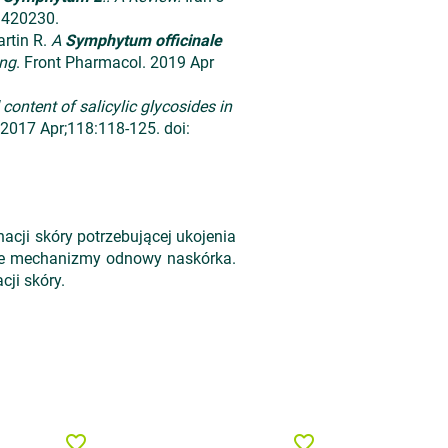
9420230.
artin R.
A
Symphytum officinale
ing
. Front Pharmacol. 2019 Apr
content of salicylic glycosides in
. 2017 Apr;118:118-125. doi:
nacji skóry potrzebującej ukojenia
ralne mechanizmy odnowy naskórka.
cji skóry.
favorite_border
favorite_border