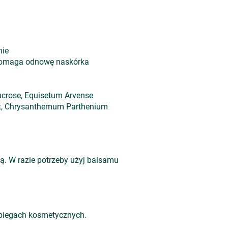
nie
spomaga odnowę naskórka
ucrose, Equisetum Arvense
ract, Chrysanthemum Parthenium
dą. W razie potrzeby użyj balsamu
zabiegach kosmetycznych.