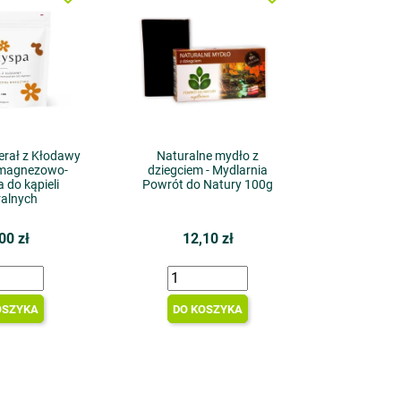
erał z Kłodawy
Naturalne mydło z
l magnezowo-
dziegciem - Mydlarnia
 do kąpieli
Powrót do Natury 100g
ralnych
00 zł
12,10 zł
OSZYKA
DO KOSZYKA