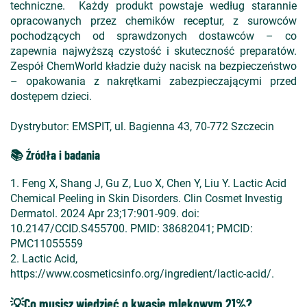
techniczne. Każdy produkt powstaje według starannie
opracowanych przez chemików receptur, z surowców
pochodzących od sprawdzonych dostawców – co
zapewnia najwyższą czystość i skuteczność preparatów.
Zespół ChemWorld kładzie duży nacisk na bezpieczeństwo
– opakowania z nakrętkami zabezpieczającymi przed
dostępem dzieci.
Dystrybutor: EMSPIT, ul. Bagienna 43, 70-772 Szczecin
📚 Źródła i badania
1. Feng X, Shang J, Gu Z, Luo X, Chen Y, Liu Y. Lactic Acid
Chemical Peeling in Skin Disorders. Clin Cosmet Investig
Dermatol. 2024 Apr 23;17:901-909. doi:
10.2147/CCID.S455700. PMID: 38682041; PMCID:
PMC11055559
2. Lactic Acid,
https://www.cosmeticsinfo.org/ingredient/lactic-acid/.
💡Co musisz wiedzieć o kwasie mlekowym 21%?