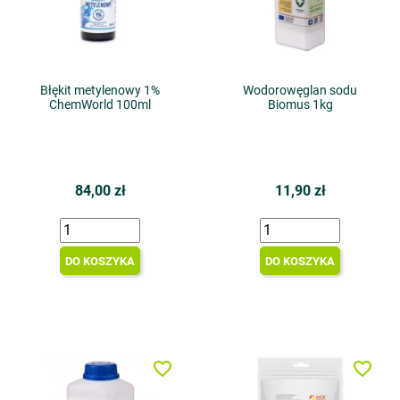
Błękit metylenowy 1%
Wodorowęglan sodu
ChemWorld 100ml
Biomus 1kg
84,00 zł
11,90 zł
DO KOSZYKA
DO KOSZYKA
favorite_border
favorite_border