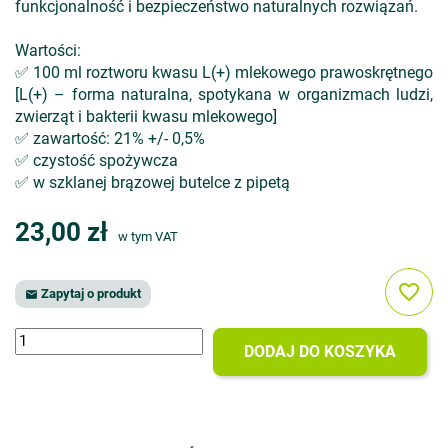
funkcjonalność i bezpieczeństwo naturalnych rozwiązań.
Wartości:
✅ 100 ml roztworu kwasu L(+) mlekowego prawoskrętnego
[L(+) – forma naturalna, spotykana w organizmach ludzi,
zwierząt i bakterii kwasu mlekowego]
✅ zawartość: 21% +/- 0,5%
✅ czystość spożywcza
✅ w szklanej brązowej butelce z pipetą
23,00 zł
w tym VAT
favorite_border
Zapytaj o produkt

DODAJ DO KOSZYKA