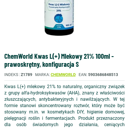
ChemWorld Kwas L(+) Mlekowy 21% 100ml -
prawoskrętny, konfiguracja S
INDEKS
Z1789
MARKA
CHEMWORLD
EAN
5903686848513
Kwas L(+) mlekowy 21% to naturalny, organiczny związek
z grupy alfa-hydroksykwasów (AHA), znany z właściwości
złuszczających, antybakteryjnych i nawilżających. W tej
formie stanowi skoncentrowany roztwór, który może być
stosowany m.in. w kosmetykach DIY, higienie domowej,
pielęgnacji roślin i fermentacjach. Produkt przeznaczony
dla osób świadomych jego działania, ceniących