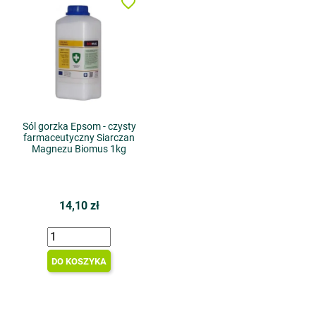
favorite_border
Sól gorzka Epsom - czysty
farmaceutyczny Siarczan
Magnezu Biomus 1kg
14,10 zł
DO KOSZYKA