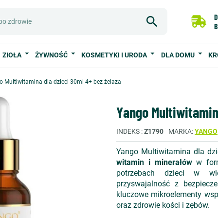
D
B
ZIOŁA
ŻYWNOŚĆ
KOSMETYKI I URODA
DLA DOMU
KR
 Multiwitamina dla dzieci 30ml 4+ bez żelaza
Yango Multiwitamin
INDEKS
Z1790
MARKA
YANGO
Yango Multiwitamina dla dzi
witamin i minerałów
w form
potrzebach dzieci w wi
przyswajalność z bezpiecz
kluczowe mikroelementy wsp
oraz zdrowie kości i zębów.