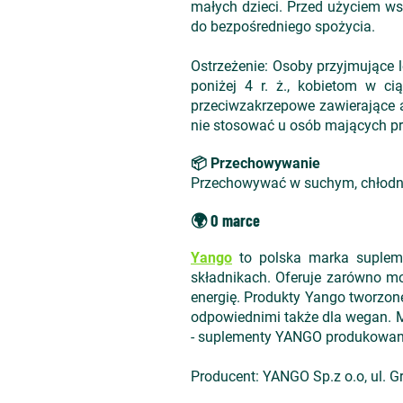
małych dzieci. Przed użyciem ws
do bezpośredniego spożycia.
Ostrzeżenie: Osoby przyjmujące 
poniżej 4 r. ż., kobietom w c
przeciwzakrzepowe zawierające 
nie stosować u osób mających pr
📦 Przechowywanie
Przechowywać w suchym, chłodnym
🌍 O marce
Yango
to polska marka supleme
składnikach. Oferuje zarówno mo
energię. Produkty Yango tworzon
odpowiednimi także dla wegan. M
- suplementy YANGO produkowane 
Producent: YANGO Sp.z o.o, ul. 