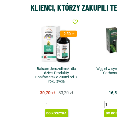
KLIENCI, KTÓRZY ZAKUPILI T
favorite_border
-2,50 zł
Balsam Jerozolimski dla
Węgiel w syr
dzieci Produkty
Carbosa
Bonifraterskie 200ml od 3.
roku życia
30,70 zł
33,20 zł
16,5
DO KOSZYKA
DO KO