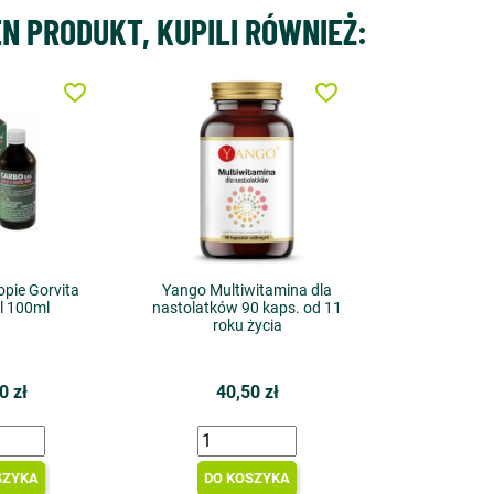
EN PRODUKT, KUPILI RÓWNIEŻ:
favorite_border
favorite_border
opie Gorvita
Yango Multiwitamina dla
l 100ml
nastolatków 90 kaps. od 11
roku życia
0 zł
40,50 zł
SZYKA
DO KOSZYKA