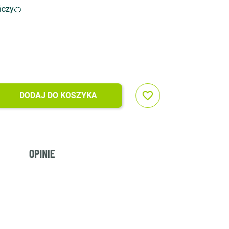
ńczy🍊
favorite_border
DODAJ DO KOSZYKA
OPINIE