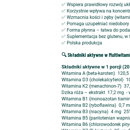
✅ Wspiera prawidłowy rozwój ukł
✅ Korzystnie wpływa na koncentra
✅ Wzmacnia kości i zęby (witam
✅ Pomaga uzupełniać niedobory 
✅ Forma płynna – łatwa do poda
✅ Suplementacja bez glutenu, w 
✅ Polska produkcja
🔍 Składniki aktywne w Multiwitami
Składniki aktywne w 1 porcji (2
Witamina A (beta-karoten) 120,
Witamina D3 (cholekalcyferol) 1
Witamina K2 (menachinon-7) 37
Dzika róża – ekstrakt 17,2 mg 
Witamina B1 (monoazotan tiami
Witamina B2 (ryboflawina) 0,7 
Witamina B3 (niacyna) 4 mg 25
Witamina B5 (pantotenian wapn
Witamina B6 (chlorowodorek pir