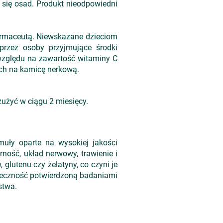
 się osad. Produkt nieodpowiedni
farmaceutą. Niewskazane dzieciom
przez osoby przyjmujące środki
względu na zawartość witaminy C
ych na kamicę nerkową.
użyć w ciągu 2 miesięcy.
uły oparte na wysokiej jakości
ność, układ nerwowy, trawienie i
lutenu czy żelatyny, co czyni je
uteczność potwierdzoną badaniami
stwa.