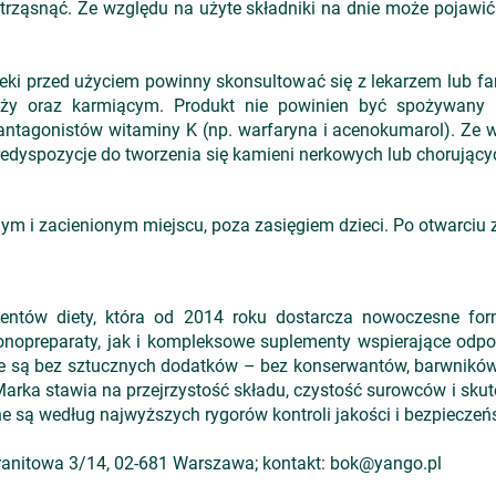
trząsnąć. Ze względu na użyte składniki na dnie może pojawić
leki przed użyciem powinny skonsultować się z lekarzem lub 
iąży oraz karmiącym. Produkt nie powinien być spożywany 
antagonistów witaminy K (np. warfaryna i acenokumarol). Ze 
edyspozycje do tworzenia się kamieni nerkowych lub chorując
 i zacienionym miejscu, poza zasięgiem dzieci. Po otwarciu z
ntów diety, która od 2014 roku dostarcza nowoczesne form
nopreparaty, jak i kompleksowe suplementy wspierające odpor
e są bez sztucznych dodatków – bez konserwantów, barwników, g
arka stawia na przejrzystość składu, czystość surowców i sk
są według najwyższych rygorów kontroli jakości i bezpieczeń
Granitowa 3/14, 02-681 Warszawa; kontakt: bok@yango.pl