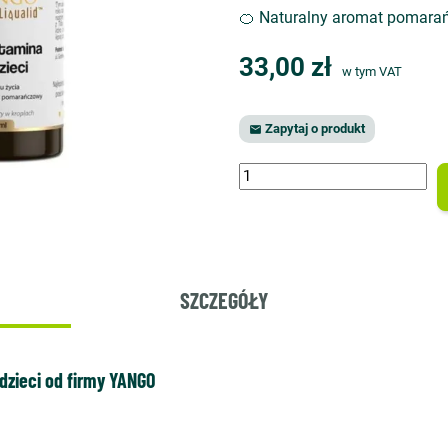
🍊 Naturalny aromat pomara
33,00 zł
w tym VAT
Zapytaj o produkt

SZCZEGÓŁY
 dzieci od firmy YANGO