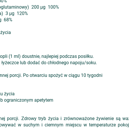
 50%
noglutaminowy) 200 μg 100%
a) 3 μg 120%
μg 68%
życia
pli (1 ml) doustnie, najlepiej podczas posiłku.
 łyżeczce lub dodać do chłodnego napoju/soku.
nnej porcji. Po otwarciu spożyć w ciągu 10 tygodni
ku życia
ą lub ograniczonym apetytem
nej porcji. Zdrowy tryb życia i zrównoważone żywienie są w
chowywać w suchym i ciemnym miejscu w temperaturze pokoj