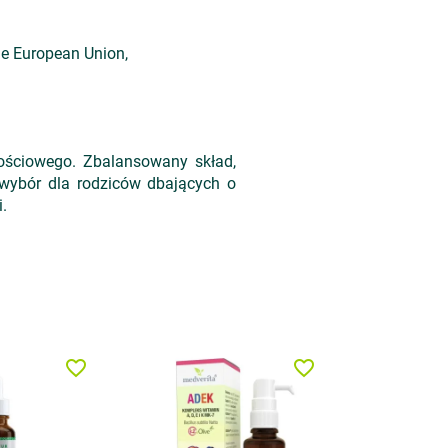
the European Union,
ościowego. Zbalansowany skład,
 wybór dla rodziców dbających o
i.
favorite_border
favorite_border