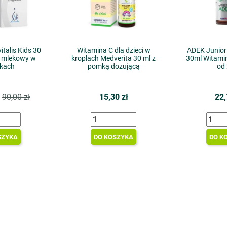
italis Kids 30
Witamina C dla dzieci w
ADEK Junior 
s mlekowy w
kroplach Medverita 30 ml z
30ml Witami
tkach
pomką dozującą
od 
90,00 zł
15,30 zł
22,
SZYKA
DO KOSZYKA
DO K