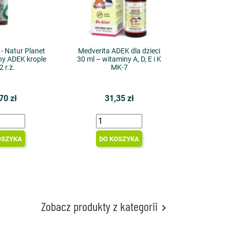
- Natur Planet
Medverita ADEK dla dzieci
ny ADEK krople
30 ml – witaminy A, D, E i K
2 r.ż.
MK-7
70 zł
31,35 zł
OSZYKA
DO KOSZYKA
Zobacz produkty z kategorii
