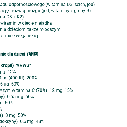
adu odpornościowego (witamina D3, selen, jod)
cję i rozwój mózgu (jod, witaminy z grupy B)
ina D3 + K2)
witamin w diecie niejadka
nia dzieciom, także młodszym
formule wegańskiej
nie dla dzieci YANGO
0 kropli) %RWS*
5 μg 15%
0 μg (400 IU) 200%
,5 μg 50%
- w tym witamina C (70%) 12 mg 15%
ny) 0,55 mg 50%
mg 50%
%
ia) 3 mg 50%
ydoksyny) 0,6 mg 43%