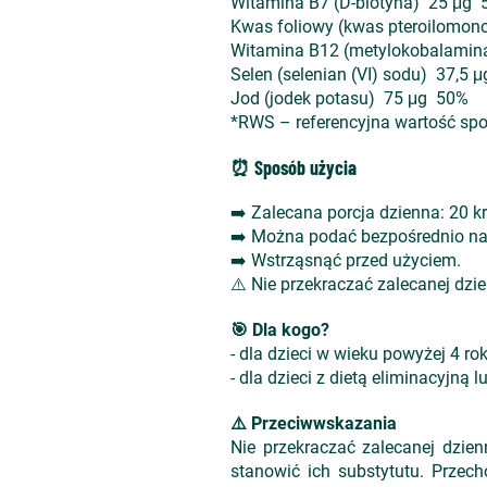
Witamina B7 (D-biotyna) 25 μg
Kwas foliowy (kwas pteroilomo
Witamina B12 (metylokobalamin
Selen (selenian (VI) sodu) 37,5 
Jod (jodek potasu) 75 μg 50%
*RWS – referencyjna wartość spo
⏰ Sposób użycia
➡️ Zalecana porcja dzienna: 20 kro
➡️ Można podać bezpośrednio na
➡️ Wstrząsnąć przed użyciem.
⚠️ Nie przekraczać zalecanej dzie
🎯 Dla kogo?
- dla dzieci w wieku powyżej 4 ro
- dla dzieci z dietą eliminacyjn
⚠️ Przeciwwskazania
Nie przekraczać zalecanej dzien
stanowić ich substytutu. Prze