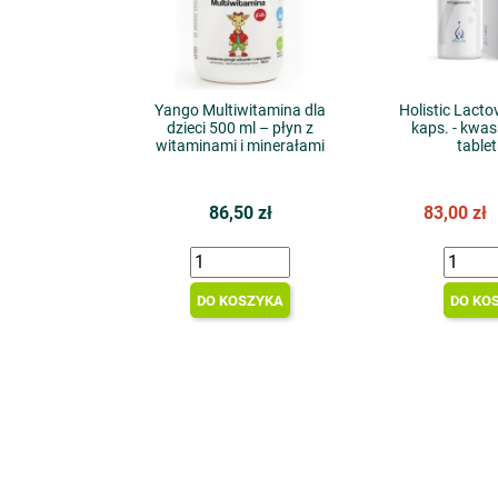
Yango Multiwitamina dla
Holistic Lactov
dzieci 500 ml – płyn z
kaps. - kwa
witaminami i minerałami
table
86,50 zł
83,00 zł
DO KOSZYKA
DO KO