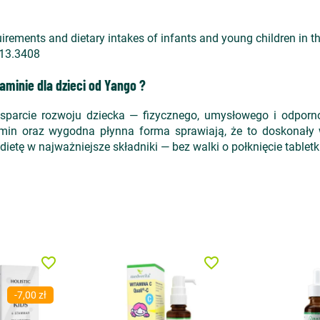
quirements and dietary intakes of infants and young children in 
013.3408
aminie dla dzieci od Yango ?
sparcie rozwoju dziecka — fizycznego, umysłowego i odporn
min oraz wygodna płynna forma sprawiają, że to doskonały
dietę w najważniejsze składniki — bez walki o połknięcie tabletk
favorite_border
favorite_border
-7,00 zł