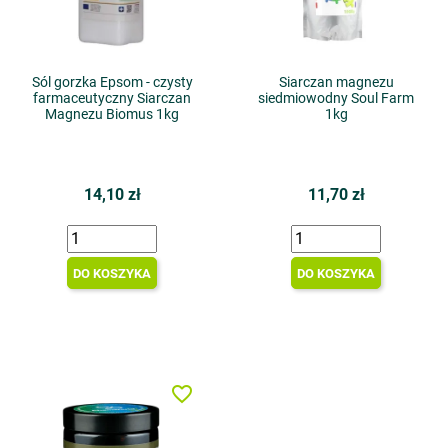
Sól gorzka Epsom - czysty
Siarczan magnezu
farmaceutyczny Siarczan
siedmiowodny Soul Farm
Magnezu Biomus 1kg
1kg
14,10 zł
11,70 zł
DO KOSZYKA
DO KOSZYKA
favorite_border