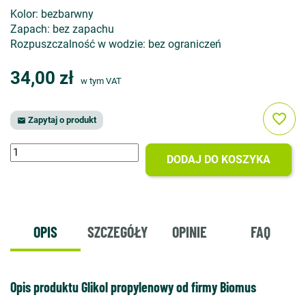
Kolor: bezbarwny
Zapach: bez zapachu
Rozpuszczalność w wodzie: bez ograniczeń
34,00 zł
w tym VAT
favorite_border
Zapytaj o produkt

DODAJ DO KOSZYKA
OPIS
SZCZEGÓŁY
OPINIE
FAQ
Opis produktu Glikol propylenowy od firmy Biomus