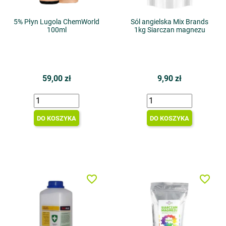
5% Płyn Lugola ChemWorld
Sól angielska Mix Brands
100ml
1kg Siarczan magnezu
59,00 zł
9,90 zł
DO KOSZYKA
DO KOSZYKA
favorite_border
favorite_border