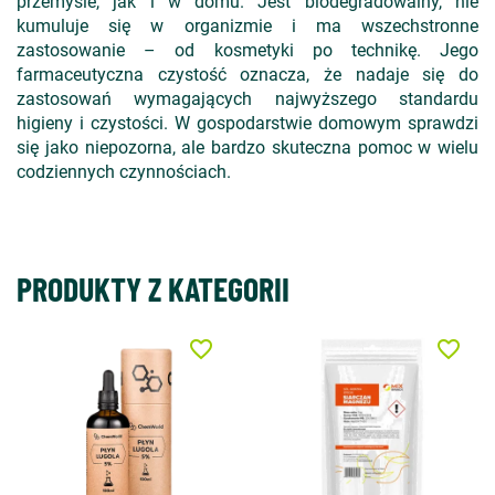
przemyśle, jak i w domu. Jest biodegradowalny, nie
kumuluje się w organizmie i ma wszechstronne
zastosowanie – od kosmetyki po technikę. Jego
farmaceutyczna czystość oznacza, że nadaje się do
zastosowań wymagających najwyższego standardu
higieny i czystości. W gospodarstwie domowym sprawdzi
się jako niepozorna, ale bardzo skuteczna pomoc w wielu
codziennych czynnościach.
PRODUKTY Z KATEGORII
favorite_border
favorite_border