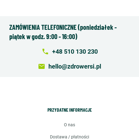
ZAMÓWIENIA TELEFONICZNE (poniedziałek -
piątek w godz. 9:00 - 16:00)
local_phone
+48 510 130 230
email
hello@zdrowersi.pl
PRZYDATNE INFORMACJE
o nas
dostawa / płatności