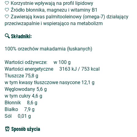
🤍 Korzystnie wpływają na profil lipidowy
🤍 Źródło błonnika, magnezu i witaminy B1
🤍 Zawierają kwas palmitooleinowy (omega-7) działający
przeciwzapalnie i wspierająco na metabolizm
🔍 Składniki:
100% orzechów makadamia (łuskanych)
Wartości odżywcze: w 100 g
Wartości energetyczne 3163 kJ / 753 kcal
Tłuszcze 75,8 g
w tym kwasy tłuszczowe nasycone 12,1 g
Węglowodany 5,6 g
w tym cukry 4,6 g
Błonnik 8,6 g
Białko 7,9 g
Sól 0,01 g
⏰ Sposób użycia