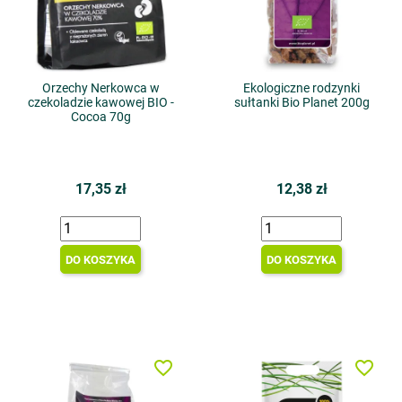
Orzechy Nerkowca w
Ekologiczne rodzynki
czekoladzie kawowej BIO -
sułtanki Bio Planet 200g
Cocoa 70g
17,35 zł
12,38 zł
DO KOSZYKA
DO KOSZYKA
favorite_border
favorite_border