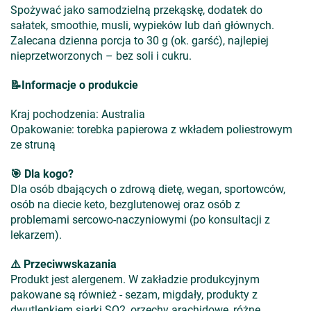
Spożywać jako samodzielną przekąskę, dodatek do
sałatek, smoothie, musli, wypieków lub dań głównych.
Zalecana dzienna porcja to 30 g (ok. garść), najlepiej
nieprzetworzonych – bez soli i cukru.
📝Informacje o produkcie
Kraj pochodzenia: Australia
Opakowanie: torebka papierowa z wkładem poliestrowym
ze struną
🎯 Dla kogo?
Dla osób dbających o zdrową dietę, wegan, sportowców,
osób na diecie keto, bezglutenowej oraz osób z
problemami sercowo-naczyniowymi (po konsultacji z
lekarzem).
⚠️ Przeciwwskazania
Produkt jest alergenem. W zakładzie produkcyjnym
pakowane są również - sezam, migdały, produkty z
dwutlenkiem siarki SO2, orzechy arachidowe, różne