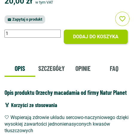
20,00 zł
w tym VAT
favorite_border
Zapytaj o produkt

DODAJ DO KOSZYKA
OPIS
SZCZEGÓŁY
OPINIE
FAQ
Opis produktu Orzechy macadamia od firmy Natur Planet
🏅 Korzyści ze stosowania
🤍 Wspierają zdrowie układu sercowo-naczyniowego dzięki
wysokiej zawartości jednonienasyconych kwasów
tłuszczowych