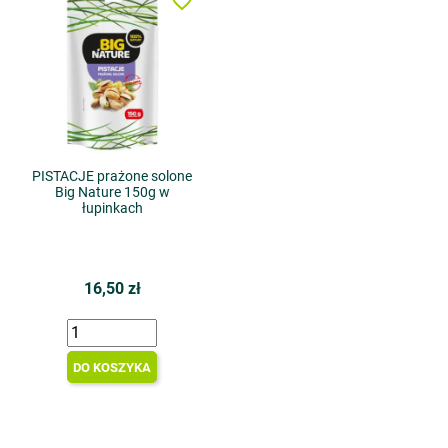
favorite_border
PISTACJE prażone solone
Big Nature 150g w
łupinkach
16,50 zł
DO KOSZYKA