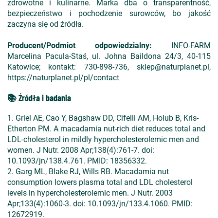
zdrowotne i kulinarne. Marka dba o transparentność,
bezpieczeństwo i pochodzenie surowców, bo jakość
zaczyna się od źródła.
Producent/Podmiot odpowiedzialny:
INFO-FARM
Marcelina Pacula-Staś, ul. Johna Baildona 24/3, 40-115
Katowice; kontakt: 730-898-736, sklep@naturplanet.pl,
https://naturplanet.pl/pl/contact
📚 Źródła i badania
1. Griel AE, Cao Y, Bagshaw DD, Cifelli AM, Holub B, Kris-
Etherton PM. A macadamia nut-rich diet reduces total and
LDL-cholesterol in mildly hypercholesterolemic men and
women. J Nutr. 2008 Apr;138(4):761-7. doi:
10.1093/jn/138.4.761. PMID: 18356332.
2. Garg ML, Blake RJ, Wills RB. Macadamia nut
consumption lowers plasma total and LDL cholesterol
levels in hypercholesterolemic men. J Nutr. 2003
Apr;133(4):1060-3. doi: 10.1093/jn/133.4.1060. PMID:
12672919.