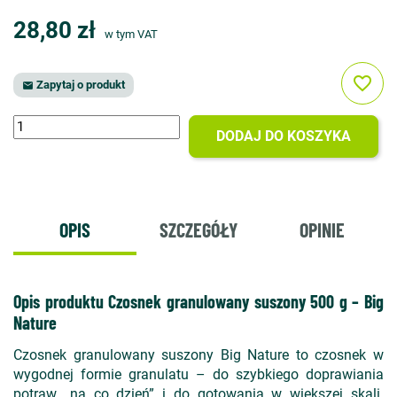
28,80 zł
w tym VAT
favorite_border
Zapytaj o produkt

DODAJ DO KOSZYKA
OPIS
SZCZEGÓŁY
OPINIE
Opis produktu Czosnek granulowany suszony 500 g – Big
Nature
Czosnek granulowany suszony Big Nature to czosnek w
wygodnej formie granulatu – do szybkiego doprawiania
potraw „na co dzień” i do gotowania w większej skali.