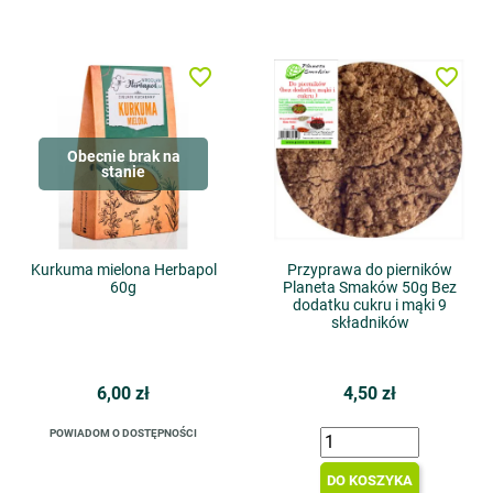
favorite_border
favorite_border
Obecnie brak na
stanie
Kurkuma mielona Herbapol
Przyprawa do pierników
60g
Planeta Smaków 50g Bez
dodatku cukru i mąki 9
składników
6,00 zł
4,50 zł
POWIADOM O DOSTĘPNOŚCI
DO KOSZYKA