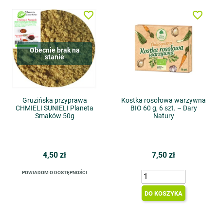
favorite_border
favorite_border
Obecnie brak na
stanie
Gruzińska przyprawa
Kostka rosołowa warzywna
CHMIELI SUNIELI Planeta
BIO 60 g, 6 szt. – Dary
Smaków 50g
Natury
4,50 zł
7,50 zł
POWIADOM O DOSTĘPNOŚCI
DO KOSZYKA