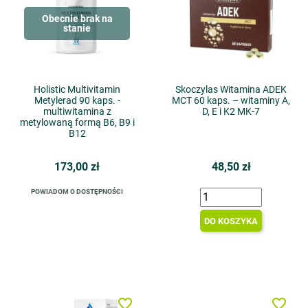
Obecnie brak na
stanie
Holistic Multivitamin
Skoczylas Witamina ADEK
Metylerad 90 kaps. -
MCT 60 kaps. – witaminy A,
multiwitamina z
D, E i K2 MK-7
metylowaną formą B6, B9 i
B12
173,00 zł
48,50 zł
POWIADOM O DOSTĘPNOŚCI
DO KOSZYKA
favorite_border
favorite_border