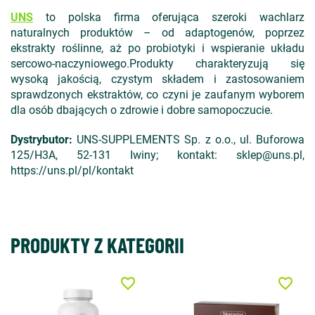
UNS
to polska firma oferuj
ąca szeroki wachlarz
naturalnych produkt
ów
– od adaptogen
ów, poprzez
ekstrakty ro
ślinne, aż po probiotyki i wspieranie układu
sercowo-naczyniowego.Produkty charakteryzują się
wysoką jakością, czystym składem i zastosowaniem
sprawdzonych ekstrakt
ów, co czyni je zaufanym wyborem
dla osób dbaj
ących o zdrowie i dobre samopoczucie.
Dystrybutor:
UNS-SUPPLEMENTS Sp. z o.o., ul. Buforowa
125/H3A, 52-131 Iwiny;
kontakt: sklep@uns.pl,
https://uns.pl/pl/kontakt
PRODUKTY Z KATEGORII
favorite_border
favorite_border