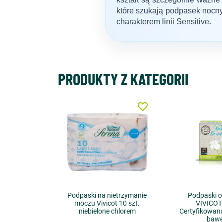
które szukają podpasek nocnyc
charakterem linii Sensitive.
PRODUKTY Z KATEGORII
favorite_border
Podpaski na nietrzymanie
Podpaski o
moczu Vivicot 10 szt.
VIVICOT 
niebielone chlorem
Certyfikowan
bawe