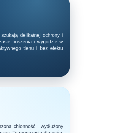
szukają delikatnej ochrony i
zasie noszenia i wygodzie w
aktywnego tlenu i bez efektu
kszona chłonność i wydłużony
 czas. To propozycja dla osób,