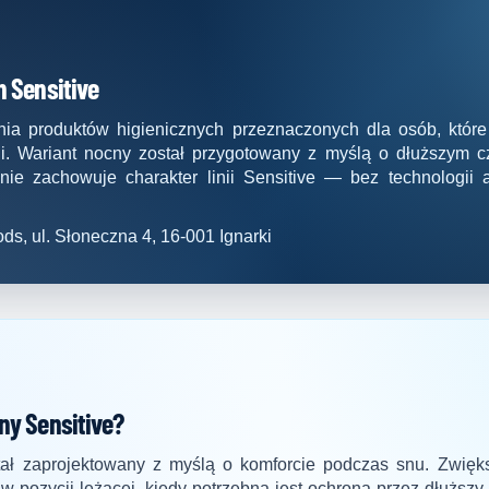
h Sensitive
inia produktów higienicznych przeznaczonych dla osób, które 
ji. Wariant nocny został przygotowany z myślą o dłuższym c
śnie zachowuje charakter linii Sensitive — bez technologii 
ds, ul. Słoneczna 4, 16-001 Ignarki
ny Sensitive?
tał zaprojektowany z myślą o komforcie podczas snu. Zwię
w pozycji leżącej, kiedy potrzebna jest ochrona przez dłuższy