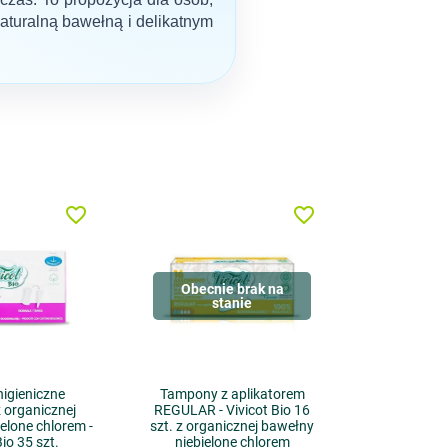
naturalną bawełną i delikatnym
favorite_border
favorite_border
Obecnie brak na
stanie
higieniczne
Tampony z aplikatorem
 organicznej
REGULAR - Vivicot Bio 16
elone chlorem -
szt. z organicznej bawełny
Bio 35 szt.
niebielone chlorem