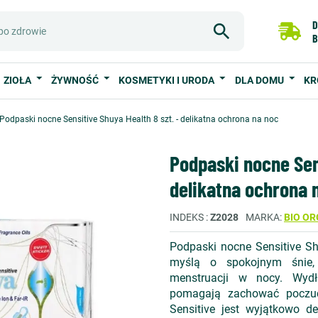
D
B
ZIOŁA
ŻYWNOŚĆ
KOSMETYKI I URODA
DLA DOMU
KR
Podpaski nocne Sensitive Shuya Health 8 szt. - delikatna ochrona na noc
Podpaski nocne Sens
delikatna ochrona 
INDEKS
Z2028
MARKA
BIO OR
Podpaski nocne Sensitive Sh
myślą o spokojnym śnie,
menstruacji w nocy. Wydł
pomagają zachować poczuci
Sensitive jest wyjątkowo de