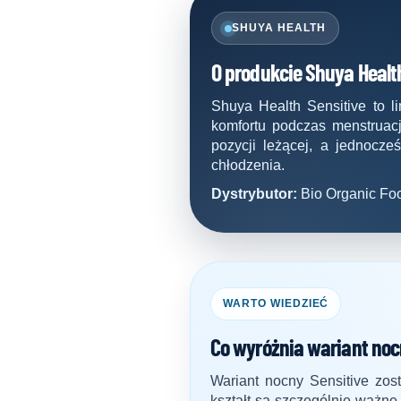
SHUYA HEALTH
O produkcie Shuya Healt
Shuya Health Sensitive to l
komfortu podczas menstruac
pozycji leżącej, a jednocze
chłodzenia.
Dystrybutor:
Bio Organic Foo
WARTO WIEDZIEĆ
Co wyróżnia wariant noc
Wariant nocny Sensitive zos
kształt są szczególnie ważne 