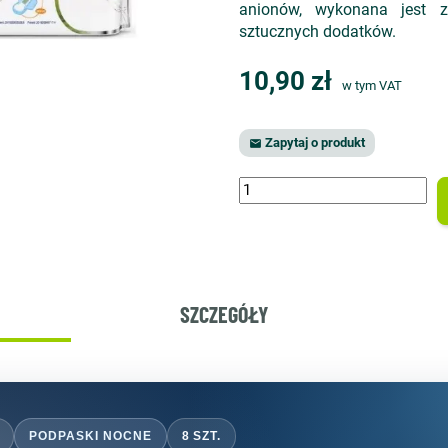
anionów, wykonana jest z
sztucznych dodatków.
10,90 zł
w tym VAT
Zapytaj o produkt

SZCZEGÓŁY
PODPASKI NOCNE
8 SZT.