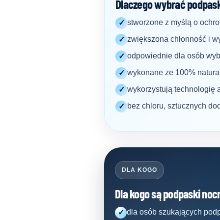
Dlaczego wybrać podpaski
stworzone z myślą o ochro
✓
zwiększona chłonność i wy
✓
odpowiednie dla osób wybi
✓
wykonane ze 100% natural
✓
wykorzystują technologię 
✓
bez chloru, sztucznych dod
✓
DLA KOGO
Dla kogo są podpaski noc
dla osób szukających pod
✓