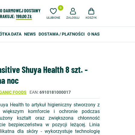
0
O DARMOWEJ DOSTAWY
RAKUJE:
199,00 ZŁ
ULUBIONE
ZALOGUJ
KOSZYK
ÓTKA DATA
NEWS
DOSTAWA / PŁATNOŚCI
O NAS
itive Shuya Health 8 szt. -
na noc
GANIC FOODS
EAN
6910181000017
uya Health to artykuł higieniczny stworzony z
 większym komforcie i ochronie podczas
użony kształt oraz zwiększona chłonność
e bezpieczeństwa w pozycji leżącej. Linia
likatna dla skóry - wykorzystuje technologię