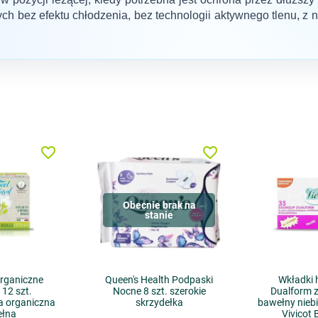
h bez efektu chłodzenia, bez technologii aktywnego tlenu, z 
favorite_border
favorite_border
Obecnie brak na
stanie
rganiczne
Queen's Health Podpaski
Wkładki 
12 szt.
Nocne 8 szt. szerokie
Dualform z
a organiczna
skrzydełka
bawełny niebi
łna
Vivicot 