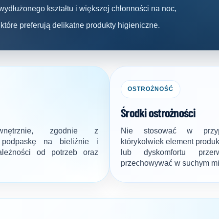
 wydłużonego kształtu i większej chłonności na noc,
które preferują delikatne produkty higieniczne.
OSTROŻNOŚĆ
Środki ostrożności
nętrznie, zgodnie z
Nie stosować w przyp
 podpaskę na bieliźnie i
którykolwiek element produ
ależności od potrzeb oraz
lub dyskomfortu przer
przechowywać w suchym miej