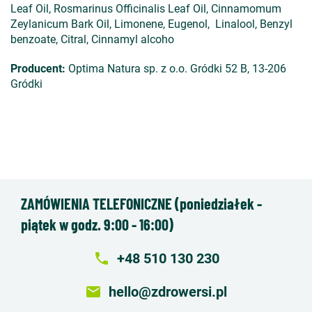
Leaf Oil, Rosmarinus Officinalis Leaf Oil, Cinnamomum
Zeylanicum Bark Oil, Limonene, Eugenol, Linalool, Benzyl
benzoate, Citral, Cinnamyl alcoho
Producent:
Optima Natura sp. z o.o. Gródki 52 B, 13-206
Gródki
ZAMÓWIENIA TELEFONICZNE (poniedziałek -
piątek w godz. 9:00 - 16:00)
local_phone
+48 510 130 230
email
hello@zdrowersi.pl