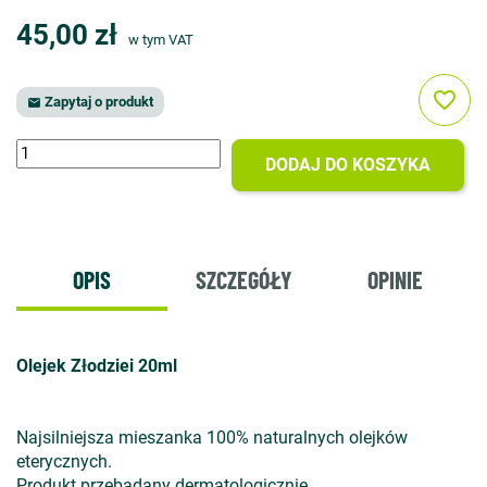
45,00 zł
w tym VAT
favorite_border
Zapytaj o produkt

DODAJ DO KOSZYKA
OPIS
SZCZEGÓŁY
OPINIE
Olejek Złodziei 20ml
Najsilniejsza mieszanka 100% naturalnych olejków
eterycznych.
Produkt przebadany dermatologicznie.