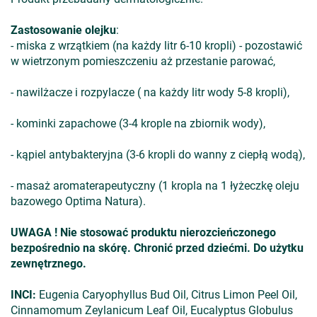
Zastosowanie olejku
:
- miska z wrzątkiem (na każdy litr 6-10 kropli) - pozostawić
w wietrzonym pomieszczeniu aż przestanie parować,
- nawilżacze i rozpylacze ( na każdy litr wody 5-8 kropli),
- kominki zapachowe (3-4 krople na zbiornik wody),
- kąpiel antybakteryjna (3-6 kropli do wanny z ciepłą wodą),
- masaż aromaterapeutyczny (1 kropla na 1 łyżeczkę oleju
bazowego Optima Natura).
UWAGA ! Nie stosować produktu nierozcieńczonego
bezpośrednio na skórę. Chronić przed dziećmi. Do użytku
zewnętrznego.
INCI:
Eugenia Caryophyllus Bud Oil, Citrus Limon Peel Oil,
Cinnamomum Zeylanicum Leaf Oil, Eucalyptus Globulus