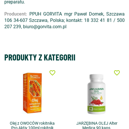
preparatu.
Producent:
PPUH GORVITA mgr Paweł Domek, Szczawa
106 34-607 Szczawa, Polska; kontakt: 18 332 41 81 / 500
207 239, biuro@gorvita.com.pl
PRODUKTY Z KATEGORII
favorite_border
favorite_border
Olej z OWOCÓW rokitnika
JARZĘBINA OLEJ Alter
Pro Aktiv 100ml rokitnik
Medica 90 kaps.