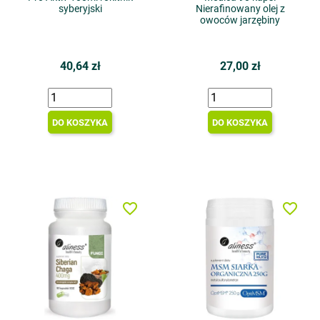
syberyjski
Nierafinowany olej z
owoców jarzębiny
40,64 zł
27,00 zł
DO KOSZYKA
DO KOSZYKA
favorite_border
favorite_border