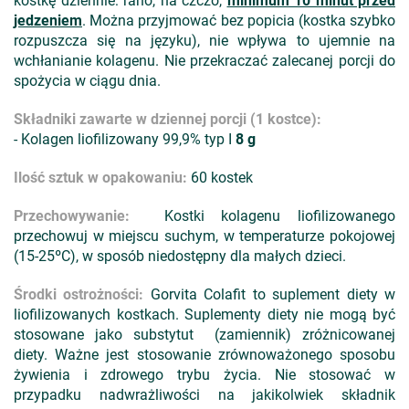
kostkę dziennie: rano, na czczo,
minimum 10 minut przed
jedzeniem
. Można przyjmować bez popicia (kostka szybko
rozpuszcza się na języku), nie wpływa to ujemnie na
wchłanianie kolagenu. Nie przekraczać zalecanej porcji do
spożycia w ciągu dnia.
Składniki zawarte w dziennej porcji (1 kostce):
-
Kolagen liofilizowany 99,9% typ I
8 g
Ilość sztuk w opakowaniu:
60 kostek
Przechowywanie:
Kostki kolagenu liofilizowanego
przechowuj w miejscu suchym, w temperaturze pokojowej
(15-25ºC), w sposób niedostępny dla małych dzieci.
Środki ostrożności:
Gorvita Colafit to suplement diety w
liofilizowanych kostkach. Suplementy diety nie mogą być
stosowane jako substytut (zamiennik) zróżnicowanej
diety. Ważne jest stosowanie zrównoważonego sposobu
żywienia i zdrowego trybu życia. Nie stosować w
przypadku nadwrażliwości na jakikolwiek składnik