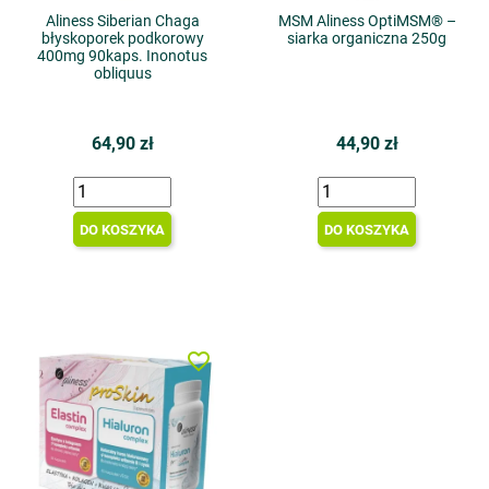
Aliness Siberian Chaga
MSM Aliness OptiMSM® –
błyskoporek podkorowy
siarka organiczna 250g
400mg 90kaps. Inonotus
obliquus
64,90 zł
44,90 zł
DO KOSZYKA
DO KOSZYKA
favorite_border