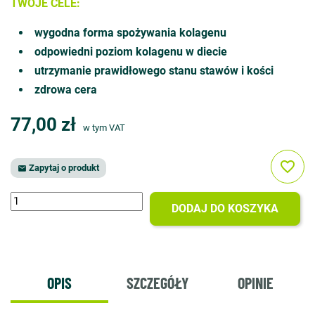
TWOJE CELE:
wygodna forma spożywania kolagenu
odpowiedni poziom kolagenu w diecie
utrzymanie prawidłowego stanu stawów i kości
zdrowa cera
77,00 zł
w tym VAT
favorite_border
Zapytaj o produkt

DODAJ DO KOSZYKA
OPIS
SZCZEGÓŁY
OPINIE