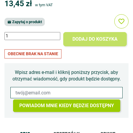
13,45 zł
w tym VAT
favorite_border
Zapytaj o produkt

DODAJ DO KOSZYKA
OBECNIE BRAK NA STANIE
Wpisz adres e-mail i kliknij poniższy przycisk, aby
otrzymać wiadomość, gdy produkt będzie dostępny.
POWIADOM MNIE KIEDY BĘDZIE DOSTĘPNY