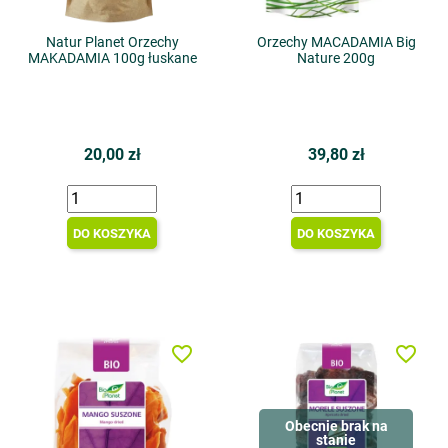
Natur Planet Orzechy
Orzechy MACADAMIA Big
MAKADAMIA 100g łuskane
Nature 200g
20,00 zł
39,80 zł
DO KOSZYKA
DO KOSZYKA
favorite_border
favorite_border
Obecnie brak na
stanie