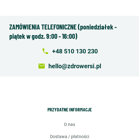
ZAMÓWIENIA TELEFONICZNE (poniedziałek -
piątek w godz. 9:00 - 16:00)
local_phone
+48 510 130 230
email
hello@zdrowersi.pl
PRZYDATNE INFORMACJE
o nas
dostawa / płatności