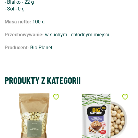
- Białko - 22 g
- Sól - 0 g
Masa netto:
100 g
Przechowywanie:
w suchym i chłodnym miejscu.
Producent:
Bio Planet
PRODUKTY Z KATEGORII
favorite_border
favorite_border