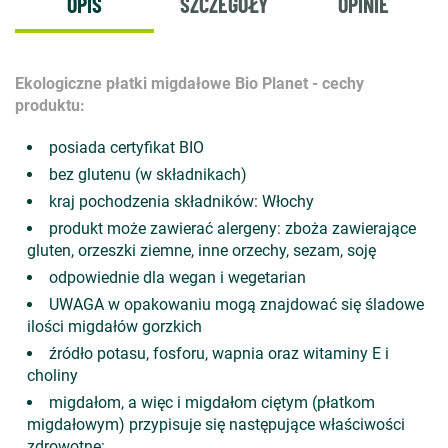
OPIS
SZCZEGÓŁY
OPINIE
Ekologiczne płatki migdałowe Bio Planet - cechy
produktu:
posiada certyfikat BIO
bez glutenu (w składnikach)
kraj pochodzenia składników: Włochy
produkt może zawierać alergeny: zboża zawierające
gluten, orzeszki ziemne, inne orzechy, sezam, soję
odpowiednie dla wegan i wegetarian
UWAGA w opakowaniu mogą znajdować się śladowe
ilości migdałów gorzkich
źródło potasu, fosforu, wapnia oraz witaminy E i
choliny
migdałom, a więc i migdałom ciętym (płatkom
migdałowym) przypisuje się następujące właściwości
zdrowotne: