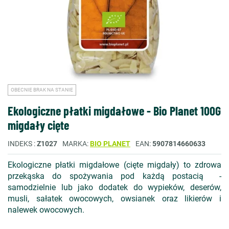
OBECNIE BRAK NA STANIE
Ekologiczne płatki migdałowe - Bio Planet 100G
migdały cięte
INDEKS
Z1027
MARKA
BIO PLANET
EAN
5907814660633
Ekologiczne płatki migdałowe (cięte migdały) to zdrowa
przekąska do spożywania pod każdą postacią -
samodzielnie lub jako dodatek do wypieków, deserów,
musli, sałatek owocowych, owsianek oraz likierów i
nalewek owocowych.