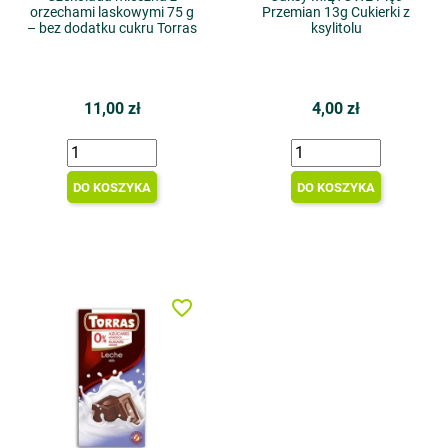
orzechami laskowymi 75 g
Przemian 13g Cukierki z
– bez dodatku cukru Torras
ksylitolu
11,00 zł
4,00 zł
DO KOSZYKA
DO KOSZYKA
favorite_border