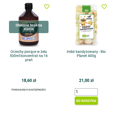
favorite_border
favorite_border
Obecnie brak na
stanie
Orzechy piorące w żelu
Imbir kandyzowany - Bio
500ml koncentrat na 16
Planet 400g
prań
18,60 zł
21,00 zł
POWIADOM O DOSTĘPNOŚCI
DO KOSZYKA