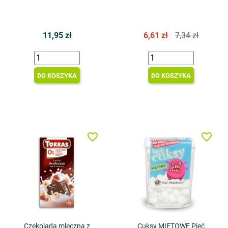
11,95 zł
6,61 zł
7,34 zł
DO KOSZYKA
DO KOSZYKA
favorite_border
favorite_border
Czekolada mleczna z
Cuksy MIĘTOWE Pięć