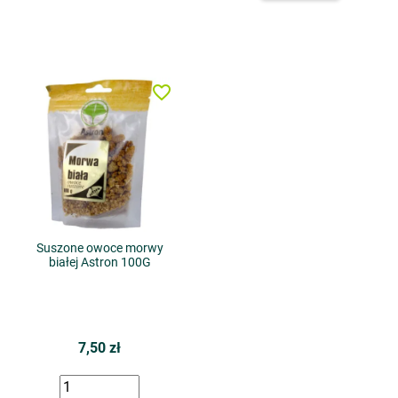
favorite_border
Suszone owoce morwy
białej Astron 100G
7,50 zł