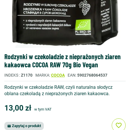
Rodzynki w czekoladzie z nieprażonych ziaren
kakaowca COCOA RAW 70g Bio Vegan
INDEKS
Z1170
MARKA
COCOA
EAN
5902768064537
Rodzynki w czekoladzie RAW, czyli naturalna słodycz
oblana czekoladą z nieprażonych ziaren kakaowca.
13,00 zł
w tym VAT
favorite_border
Zapytaj o produkt
