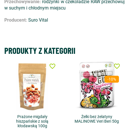
Przechowywanie:
rodzynki w czekoladzie RAW przechowuj
w suchym i chłodnym miejscu
Producent:
Suro Vital
PRODUKTY Z KATEGORII
favorite_border
favorite_border
-10%
Prażone migdały
Żelki bez żelatyny
hiszpańskie z solą
MALINOWE Veri Beri 50g
kłodawską 100g