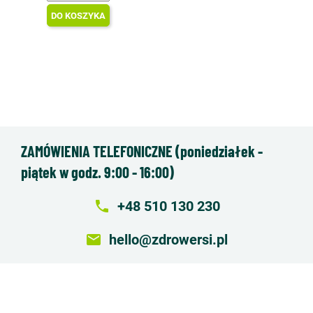
DO KOSZYKA
ZAMÓWIENIA TELEFONICZNE (poniedziałek -
piątek w godz. 9:00 - 16:00)
local_phone
+48 510 130 230
email
hello@zdrowersi.pl