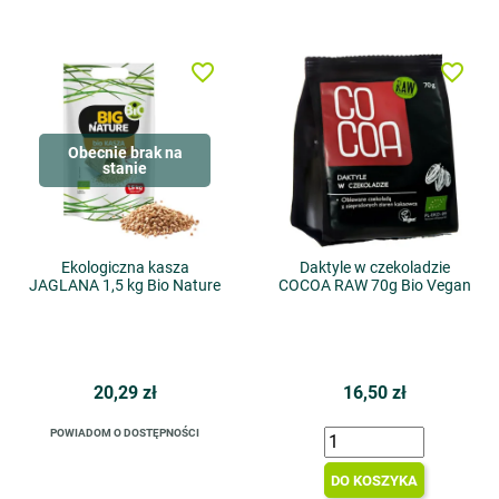
favorite_border
favorite_border
Obecnie brak na
stanie
Ekologiczna kasza
Daktyle w czekoladzie
JAGLANA 1,5 kg Bio Nature
COCOA RAW 70g Bio Vegan
20,29 zł
16,50 zł
POWIADOM O DOSTĘPNOŚCI
DO KOSZYKA