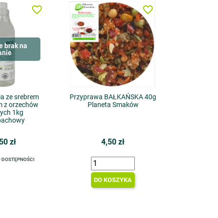
favorite_border
favorite_border
e brak na
anie
ia ze srebrem
Przyprawa BAŁKAŃSKA 40g
m z orzechów
Planeta Smaków
cych 1kg
pachowy
50 zł
4,50 zł
 DOSTĘPNOŚCI
DO KOSZYKA