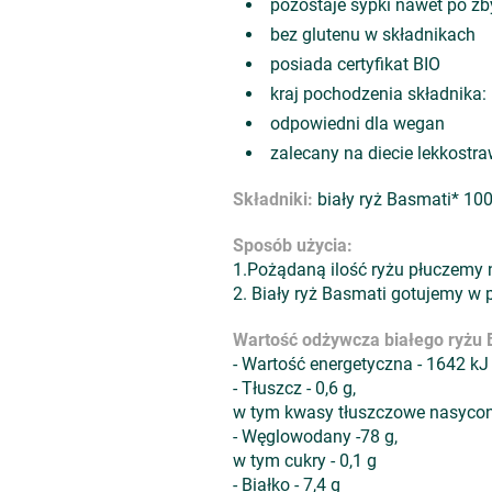
pozostaje sypki nawet po zb
bez glutenu w składnikach
posiada certyfikat BIO
kraj pochodzenia składnika:
odpowiedni dla wegan
zalecany na diecie lekkostr
Składniki:
biały ryż Basmati* 100
Sposób użycia:
1.Pożądaną ilość ryżu płuczemy 
2. Biały ryż Basmati gotujemy w p
Wartość odżywcza białego ryżu
- Wartość energetyczna - 1642 kJ
- Tłuszcz - 0,6 g,
w tym kwasy tłuszczowe nasycone
- Węglowodany -78 g,
w tym cukry - 0,1 g
- Białko - 7,4 g