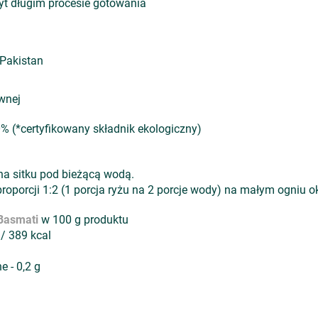
yt długim procesie gotowania
 Pakistan
awnej
% (*certyfikowany składnik ekologiczny)
na sitku pod bieżącą wodą.
roporcji 1:2 (1 porcja ryżu na 2 porcje wody) na małym ogniu o
 Basmati
w 100 g produktu
 / 389 kcal
 - 0,2 g