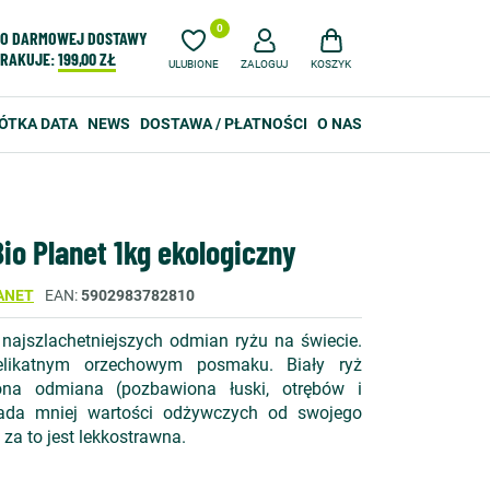
0
O DARMOWEJ DOSTAWY
RAKUJE:
199,00 ZŁ
ULUBIONE
ZALOGUJ
KOSZYK
ÓTKA DATA
NEWS
DOSTAWA / PŁATNOŚCI
O NAS
io Planet 1kg ekologiczny
ANET
EAN
5902983782810
 najszlachetniejszych odmian ryżu na świecie.
delikatnym orzechowym posmaku. Biały ryż
ona odmiana (pozbawiona łuski, otrębów i
ada mniej wartości odżywczych od swojego
za to jest lekkostrawna.