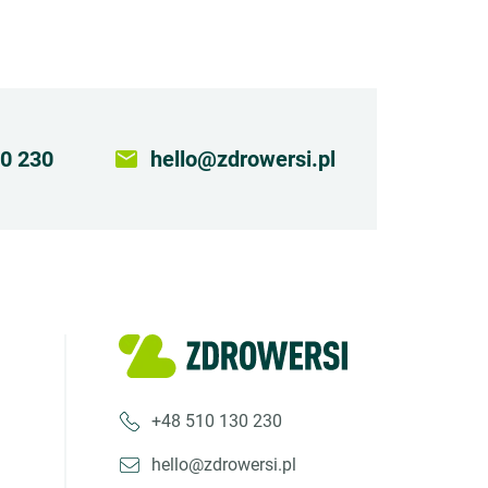
0 230
email
hello@zdrowersi.pl
+48 510 130 230
hello@zdrowersi.pl