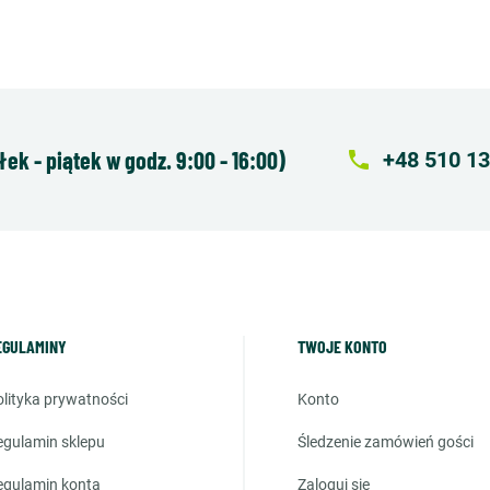
k - piątek w godz. 9:00 - 16:00)
local_phone
+48 510 13
EGULAMINY
TWOJE KONTO
polityka prywatności
konto
regulamin sklepu
śledzenie zamówień gości
regulamin konta
zaloguj się