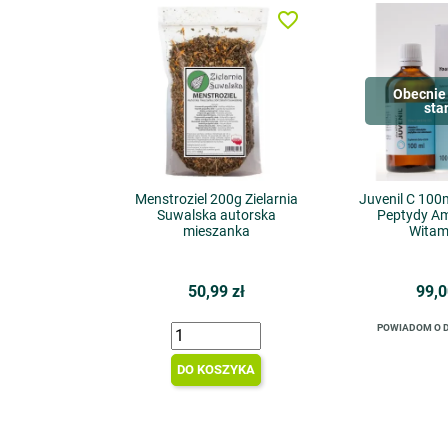
favorite_border
Obecnie 
sta
Menstroziel 200g Zielarnia
Juvenil C 100
Suwalska autorska
Peptydy A
mieszanka
Witam
50,99 zł
99,0
POWIADOM O 
DO KOSZYKA