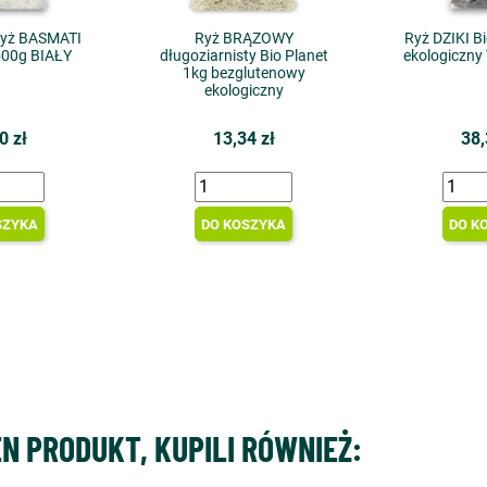
ryż BASMATI
Ryż BRĄZOWY
Ryż DZIKI B
500g BIAŁY
długoziarnisty Bio Planet
ekologiczny
1kg bezglutenowy
ekologiczny
0 zł
13,34 zł
38,
SZYKA
DO KOSZYKA
DO K
EN PRODUKT, KUPILI RÓWNIEŻ: