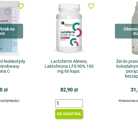
favorite_border
favorite_border
brak na
Obecni
nie
st
ml Nukleotydy
Lactoferrin Aliness,
Żel do pran
minokwasy
Laktoferyna LFS 90% 100
koloidalny
ina C
mg 60 kaps.
piorą
bezza
0 zł
82,90 zł
31,
DOSTĘPNOŚCI
POWIADOM O
DO KOSZYKA