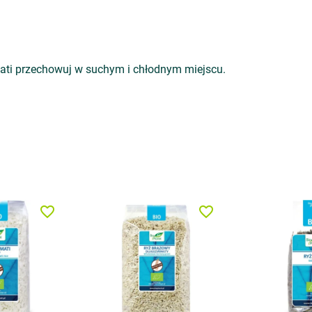
ati przechowuj w suchym i chłodnym miejscu.
favorite_border
favorite_border