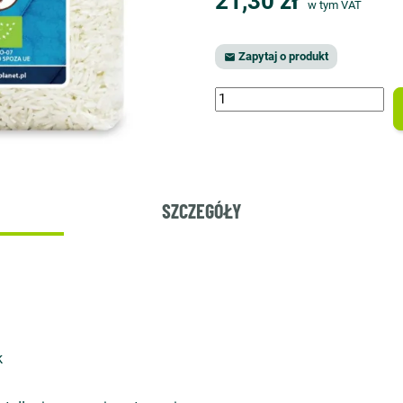
21,30 zł
w tym VAT
Zapytaj o produkt

SZCZEGÓŁY
k