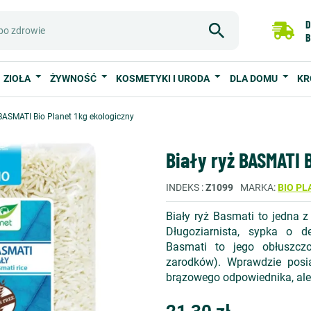
D
B
ZIOŁA
ŻYWNOŚĆ
KOSMETYKI I URODA
DLA DOMU
KR
 BASMATI Bio Planet 1kg ekologiczny
Biały ryż BASMATI B
INDEKS
Z1099
MARKA
BIO PL
Biały ryż Basmati to jedna z
Długoziarnista, sypka o 
Basmati to jego obłuszcz
zarodków). Wprawdzie posi
brązowego odpowiednika, ale 