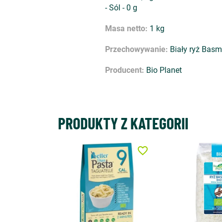
- Sól - 0 g
Masa netto:
1 kg
Przechowywanie:
Biały ryż Basm
Producent:
Bio Planet
PRODUKTY Z KATEGORII
favorite_border