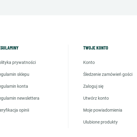
EGULAMINY
TWOJE KONTO
polityka prywatności
konto
regulamin sklepu
śledzenie zamówień gości
regulamin konta
zaloguj się
regulamin newslettera
utwórz konto
weryfikacja opinii
moje powiadomienia
ulubione produkty