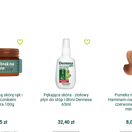
favorite_border
favorite_border
brak na
nie
 skórę rąk i
Pękająca skóra - ziołowy
Pumeks 
cznikiem
płyn do stóp i dłoni Dermesa
Hammam natu
ra 100g
65ml
czerwone
min
5 zł
32,40 zł
8,