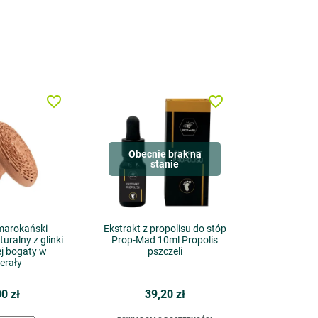
favorite_border
favorite_border
Obecnie brak na
stanie
marokański
Ekstrakt z propolisu do stóp
ralny z glinki
Prop-Mad 10ml Propolis
j bogaty w
pszczeli
erały
00 zł
39,20 zł