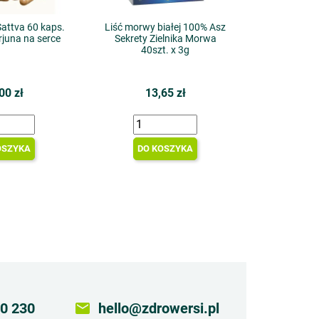
Sattva 60 kaps.
Liść morwy białej 100% Asz
rjuna na serce
Sekrety Zielnika Morwa
40szt. x 3g
00 zł
13,65 zł
OSZYKA
DO KOSZYKA
0 230
email
hello@zdrowersi.pl