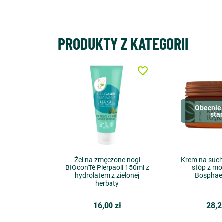
PRODUKTY Z KATEGORII
favorite_border
Obecnie 
sta
Żel na zmęczone nogi
Krem na suchą
BIOconTè Pierpaoli 150ml z
stóp z mo
hydrolatem z zielonej
Bosphae
herbaty
16,00 zł
28,2