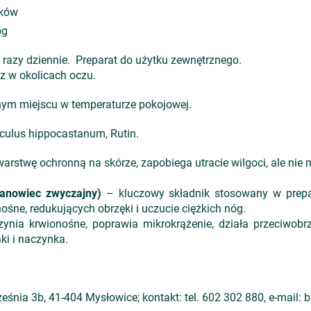
aków
óg
razy dziennie. Preparat do użytku zewnętrznego.
z w okolicach oczu.
ym miejscu w temperaturze pokojowej.
culus hippocastanum, Rutin.
arstwę ochronną na skórze, zapobiega utracie wilgoci, ale nie
anowiec zwyczajny)
– kluczowy składnik stosowany w prepar
ne, redukujących obrzęki i uczucie ciężkich nóg.
ia krwionośne, poprawia mikrokrążenie, działa przeciwobrz
ki i naczynka.
ześnia 3b, 41-404 Mysłowice; kontakt: tel. 602 302 880, e-mail: