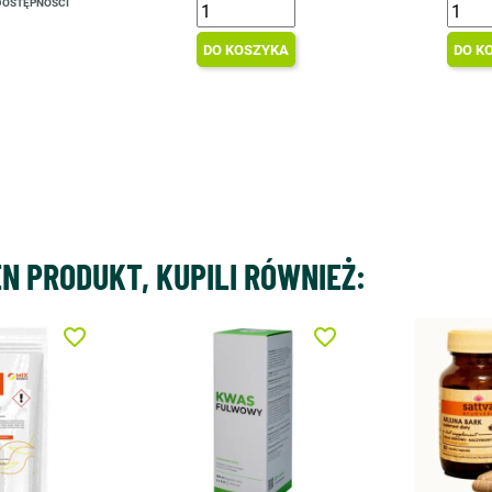
DOSTĘPNOŚCI
DO KOSZYKA
DO K
EN PRODUKT, KUPILI RÓWNIEŻ:
favorite_border
favorite_border