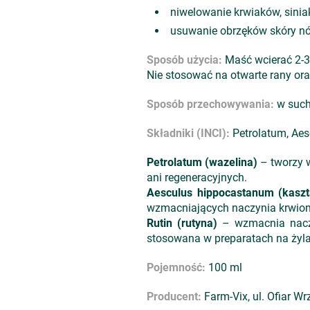
niwelowanie krwiaków, sini
usuwanie obrzęków skóry n
Sposób użycia:
Maść wcierać 2-3 
Nie stosować na otwarte rany ora
Sposób przechowywania:
w such
Składniki (INCI):
Petrolatum, Aes
Petrolatum (wazelina)
– tworzy w
ani regeneracyjnych.
Aesculus hippocastanum (kaszt
wzmacniających naczynia krwionoś
Rutin (rutyna)
– wzmacnia naczyn
stosowana w preparatach na żyla
Pojemność:
100 ml
Producent:
Farm-Vix, ul. Ofiar Wr