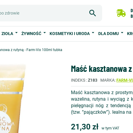
D
B
ZIOŁA
ŻYWNOŚĆ
KOSMETYKI I URODA
DLA DOMU
KR
nowa z rutyną - Farm-Vix 100ml tubka
Maść kasztanowa z 
INDEKS
Z183
MARKA
FARM-VI
Maść kasztanowa z prostym, 
wazelina, rutyna i wyciąg z
pielęgnacji nóg z tendencj
(tzw. “pajączków”). Iealna na
21,30 zł
w tym VAT