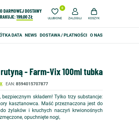
0
O DARMOWEJ DOSTAWY
RAKUJE:
199,00 ZŁ
ULUBIONE
ZALOGUJ
KOSZYK
ÓTKA DATA
NEWS
DOSTAWA / PŁATNOŚCI
O NAS
rutyną - Farm-Vix 100ml tubka
X
EAN
8594015707877
bezpiecznym składem! Tylko trzy substancje:
 kory kasztanowca. Maść przeznaczona jest do
ą do żylaków i kruchych naczyń krwionośnych
 zmęczone, opuchnięte nogi,