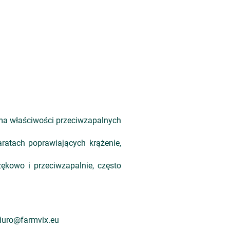
 ma właściwości przeciwzapalnych
atach poprawiających krążenie,
ękowo i przeciwzapalnie, często
 biuro@farmvix.eu