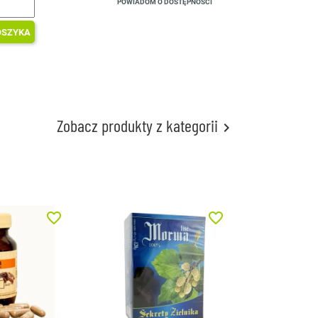
POWIADOM O DOSTĘPNOŚCI
OSZYKA
Zobacz produkty z kategorii

favorite_border
favorite_border