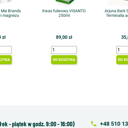
a Mix Brands
Kwas fulwowy VISANTO
Arjuna Bark 
an magnezu
250ml
Terminalia a
 zł
89,00 zł
35,
SZYKA
DO KOSZYKA
DO K
k - piątek w godz. 9:00 - 16:00)
local_phone
+48 510 13