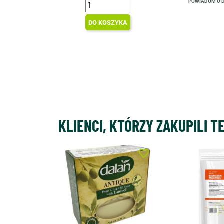
POWIADOM O 
DO KOSZYKA
KLIENCI, KTÓRZY ZAKUPILI T
favorite_border