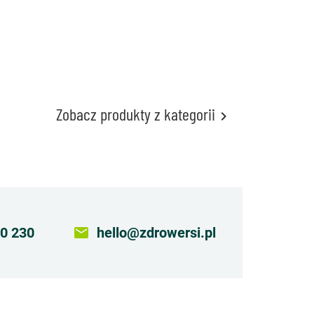
Zobacz produkty z kategorii

0 230
email
hello@zdrowersi.pl