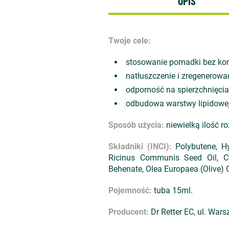
OPIS
Twoje cele:
stosowanie pomadki bez kon
natłuszczenie i zregenerowan
odporność na spierzchnięcia 
odbudowa warstwy lipidowej
Sposób użycia:
niewielką ilość r
Składniki (INCI):
Polybutene, Hy
Ricinus Communis Seed Oil, Cere
Behenate, Olea Europaea (Olive) O
Pojemność:
tuba 15ml.
Producent:
Dr Retter EC, ul. War