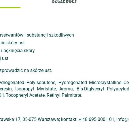
SZCZEGÓŁY
serwantów i substancji szkodliwych
ie skóry ust
i pęknięcia skóry
 ust
ozprowadzić na skórze ust.
drogenated Polyisobutene, Hydrogenated Microcrystalline Cer
sin, Isopropyl Myristate, Aroma, Bis-Diglyceryl Polyacylad
il, Tocopheryl Acetate, Retinyl Palmitate.
szawska 17, 05-075 Warszawa; kontakt: + 48 695 000 101, info@