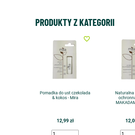
PRODUKTY Z KATEGORII
favorite_border
Pomadka do ust czekolada
Naturalna
& kokos - Mira
ochronna
MAKADAMI
12,99 zł
12,0