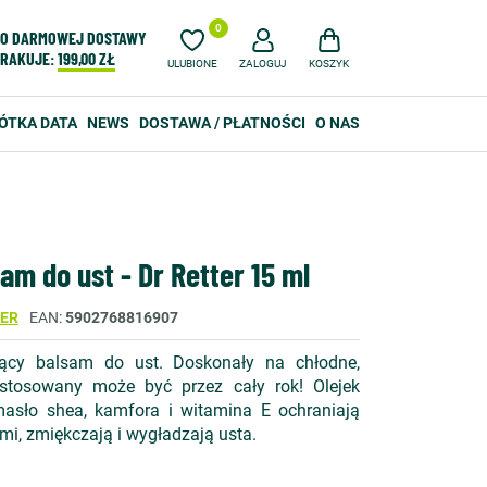
0
O DARMOWEJ DOSTAWY
RAKUJE:
199,00 ZŁ
ULUBIONE
ZALOGUJ
KOSZYK
ÓTKA DATA
NEWS
DOSTAWA / PŁATNOŚCI
O NAS
m do ust - Dr Retter 15 ml
TER
EAN
5902768816907
ujący balsam do ust. Doskonały na chłodne,
 stosowany może być przez cały rok! Olejek
masło shea, kamfora i witamina E ochraniają
i, zmiękczają i wygładzają usta.