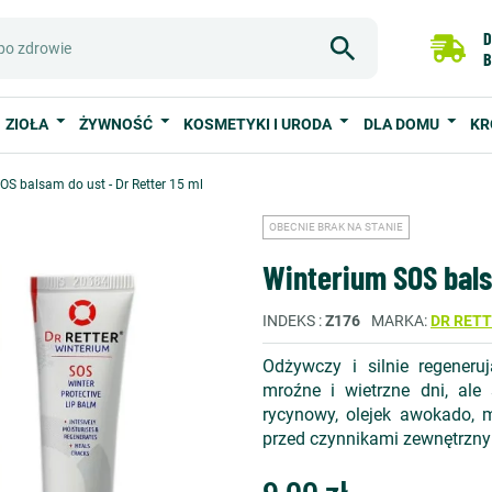
D
B
ZIOŁA
ŻYWNOŚĆ
KOSMETYKI I URODA
DLA DOMU
KR
OS balsam do ust - Dr Retter 15 ml
OBECNIE BRAK NA STANIE
Winterium SOS balsa
INDEKS
Z176
MARKA
DR RET
Odżywczy i silnie regener
mroźne i wietrzne dni, ale
rycynowy, olejek awokado, 
przed czynnikami zewnętrznym