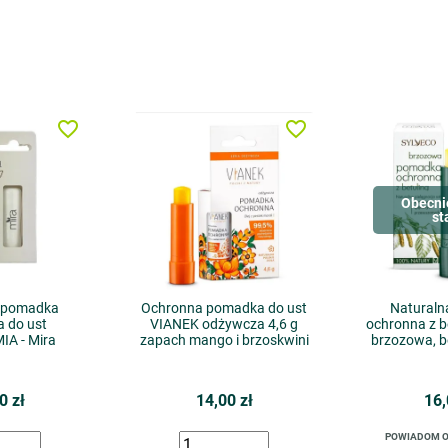
favorite_border
favorite_border
Obecni
st
 pomadka
Ochronna pomadka do ust
Natural
 do ust
VIANEK odżywcza 4,6 g
ochronna z b
A - Mira
zapach mango i brzoskwini
brzozowa, 
0 zł
14,00 zł
16,
POWIADOM O