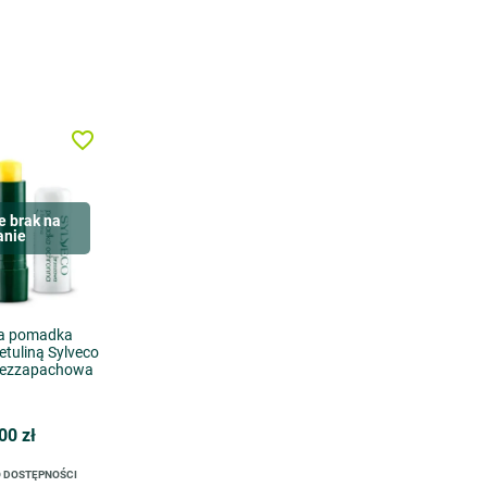
favorite_border
e brak na
anie
na pomadka
etuliną Sylveco
bezzapachowa
00 zł
 DOSTĘPNOŚCI