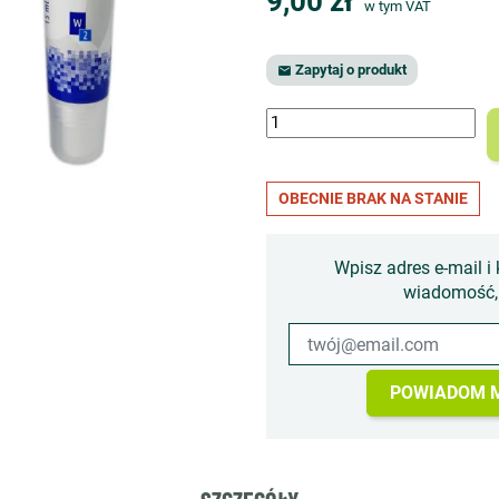
9,00 zł
w tym VAT
Zapytaj o produkt

OBECNIE BRAK NA STANIE
Wpisz adres e-mail i 
wiadomość, 
POWIADOM M