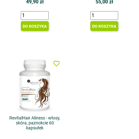
49,90 zł
55,00 zł
DO KOSZYKA
DO KOSZYKA
favorite_border
RevitalHair Aliness - włosy,
skóra, paznokcie 60
kapsułek