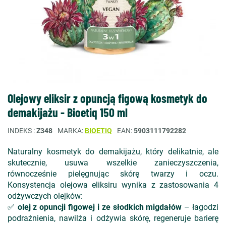
Olejowy eliksir z opuncją figową kosmetyk do
demakijażu - Bioetiq 150 ml
INDEKS
Z348
MARKA
BIOETIQ
EAN
5903111792282
Naturalny kosmetyk do demakijażu, który delikatnie, ale
skutecznie, usuwa wszelkie zanieczyszczenia,
równocześnie pielęgnując skórę twarzy i oczu.
Konsystencja olejowa eliksiru wynika z zastosowania 4
odżywczych olejków:
✅
olej z opuncji figowej i ze słodkich migdałów
– łagodzi
podrażnienia, nawilża i odżywia skórę, regeneruje barierę