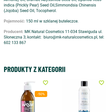
indica (Prickly Pear) Seed Oil,Simmondsia Chinensis
(Jojoba) Seed Oil, Tocopherol.
Pojemność:
150 ml w szklanej buteleczce.
Producent:
MK Natural Cosmetics 11-034 Stawiguda ul.
Słoneczna 3; kontakt: biuro@mk-naturalcosmetics.pl, tel:
602 133 867
PRODUKTY Z KATEGORII
favorite_border
favorite_border
-50%