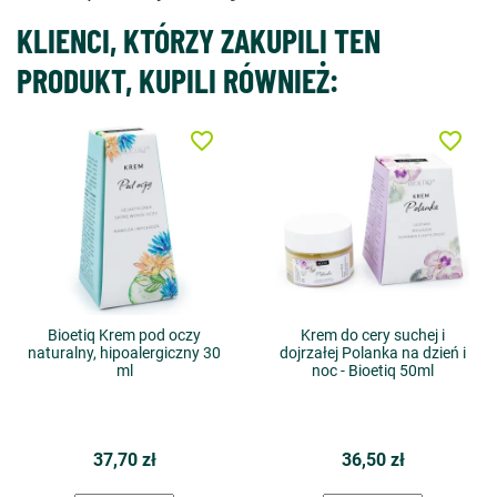
KLIENCI, KTÓRZY ZAKUPILI TEN
PRODUKT, KUPILI RÓWNIEŻ:
favorite_border
favorite_border
Bioetiq Krem pod oczy
Krem do cery suchej i
naturalny, hipoalergiczny 30
dojrzałej Polanka na dzień i
ml
noc - Bioetiq 50ml
37,70 zł
36,50 zł