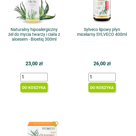
Naturalny hipoalergiczny
Sylveco lipowy płyn
żel do mycia twarzy i ciała z
micelarny SYLVECO 400ml
aloesem - Bioetiq 300ml
23,00 zł
26,00 zł
DO KOSZYKA
DO KOSZYKA
favorite_border