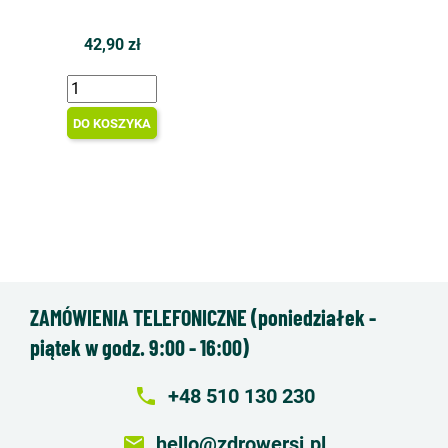
42,90 zł
DO KOSZYKA
ZAMÓWIENIA TELEFONICZNE (poniedziałek -
piątek w godz. 9:00 - 16:00)
local_phone
+48 510 130 230
email
hello@zdrowersi.pl