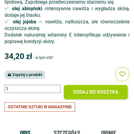
lipidową. Zapobiega przedwczesnemu starzeniu się.
✅
olej abisyński
-intensywnie nawilża i wygładza skórę,
dodaje jej blasku.
✅
olej jojoba
— nawilża, natłuszcza, ale równocześnie
oczyszcza skórę.
Dodatek naturalnej witaminy E intensyfikuje odżywienie i
poprawę kondycji skóry.
34,20 zł
w tym VAT
favorite_border
Zapytaj o produkt

DODAJ DO KOSZYKA
OSTATNIE SZTUKI W MAGAZYNIE
OPIS
SZCZEGÓŁY
OPINIE