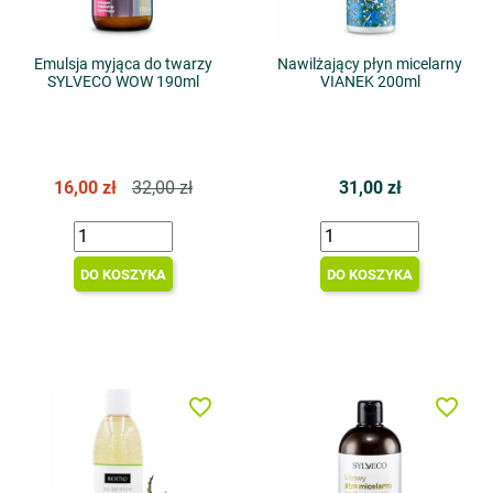
Emulsja myjąca do twarzy
Nawilżający płyn micelarny
SYLVECO WOW 190ml
VIANEK 200ml
16,00 zł
32,00 zł
31,00 zł
DO KOSZYKA
DO KOSZYKA
favorite_border
favorite_border