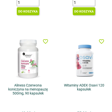
DO KOSZYKA
DO KOSZYKA
favorite_border
favorite_border
Aliness Czerwona
Witaminy ADEK Osavi 120
koniczyna na menopauzę
kapsułek
500mg, 90 kapsułek