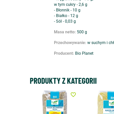
w tym cukry - 2,6 g
- Błonnik - 10 g
- Białko - 12 g
- Sól - 0,03 g
Masa netto:
500 g
Przechowywanie:
w suchym i ch
Producent:
Bio Planet
PRODUKTY Z KATEGORII
favorite_border