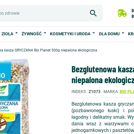
D
B
ZIOŁA
ŻYWNOŚĆ
KOSMETYKI I URODA
DLA DOMU
KR
wa kasza GRYCZANA Bio Planet 500g niepalona ekologiczna
Bezglutenowa kasz
niepalona ekologic
INDEKS
Z1073
MARKA
BIO PL
Bezglutenowa kasza gryczan
(pozbawionego łuski) i po
łagodny i delikatny smak. W
dania wraz z warzywami c
jednogarnkowych i pasztetów