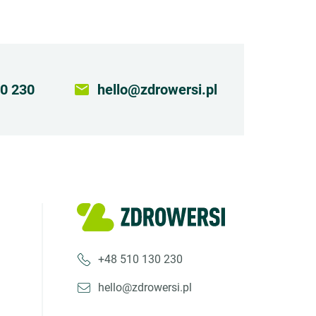
0 230
email
hello@zdrowersi.pl
+48 510 130 230
hello@zdrowersi.pl