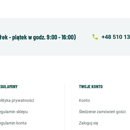
k - piątek w godz. 9:00 - 16:00)
local_phone
+48 510 13
EGULAMINY
TWOJE KONTO
polityka prywatności
konto
regulamin sklepu
śledzenie zamówień gości
regulamin konta
zaloguj się