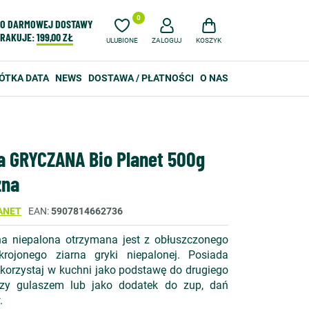
0
O DARMOWEJ DOSTAWY
RAKUJE:
199,00 ZŁ
ULUBIONE
ZALOGUJ
KOSZYK
ÓTKA DATA
NEWS
DOSTAWA / PŁATNOŚCI
O NAS
a GRYCZANA Bio Planet 500g
zna
ANET
EAN
5907814662736
a niepalona otrzymana jest z obłuszczonego
krojonego ziarna gryki niepalonej. Posiada
ykorzystaj w kuchni jako podstawę do drugiego
zy gulaszem lub jako dodatek do zup, dań
.