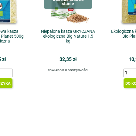
stanie
owa kasza
Niepalona kasza GRYCZANA
Ekologiczna
Planet 500g
ekologiczna Big Nature 1,5
Bio Pl
iczna
kg
 zł
32,35 zł
10,
POWIADOM O DOSTĘPNOŚCI
SZYKA
DO K