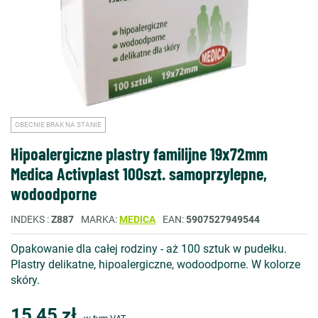
OBECNIE BRAK NA STANIE
Hipoalergiczne plastry familijne 19x72mm
Medica Activplast 100szt. samoprzylepne,
wodoodporne
INDEKS
Z887
MARKA
MEDICA
EAN
5907527949544
Opakowanie dla całej rodziny - aż 100 sztuk w pudełku.
Plastry delikatne, hipoalergiczne, wodoodporne. W kolorze
skóry.
15,45 zł