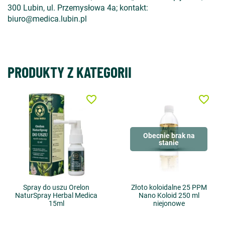
300 Lubin, ul. Przemysłowa 4a; kontakt:
biuro@medica.lubin.pl
PRODUKTY Z KATEGORII
favorite_border
favorite_border
Obecnie brak na
stanie
Spray do uszu Orelon
Złoto koloidalne 25 PPM
NaturSpray Herbal Medica
Nano Koloid 250 ml
15ml
niejonowe