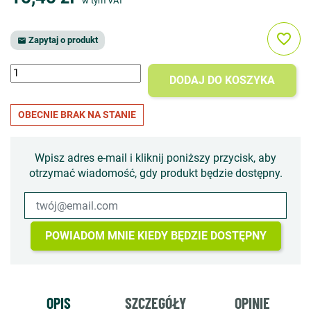
w tym VAT
favorite_border
Zapytaj o produkt

DODAJ DO KOSZYKA
OBECNIE BRAK NA STANIE
Wpisz adres e-mail i kliknij poniższy przycisk, aby
otrzymać wiadomość, gdy produkt będzie dostępny.
POWIADOM MNIE KIEDY BĘDZIE DOSTĘPNY
OPIS
SZCZEGÓŁY
OPINIE