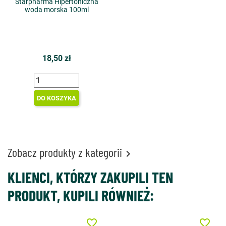
Starpharma Hipertoniczna
woda morska 100ml
18,50 zł
DO KOSZYKA
Zobacz produkty z kategorii

KLIENCI, KTÓRZY ZAKUPILI TEN
PRODUKT, KUPILI RÓWNIEŻ:
favorite_border
favorite_border