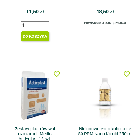
11,50 zł
48,50 zł
POWIADOM O DOSTĘPNOŚCI
DO KOSZYKA
favorite_border
favorite_border
Zestaw plastrów w 4
Niejonowe złoto koloidalne
rozmiarach Medica
50 PPM Nano Koloid 250 ml
Activplast 16 szt.