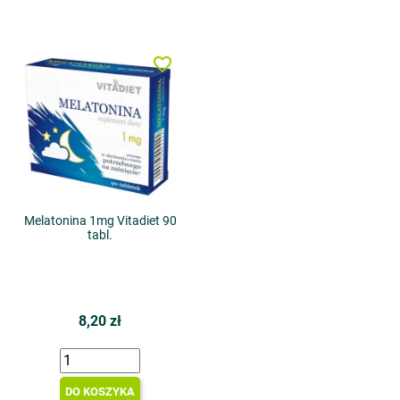
favorite_border
Melatonina 1mg Vitadiet 90
tabl.
8,20 zł
DO KOSZYKA