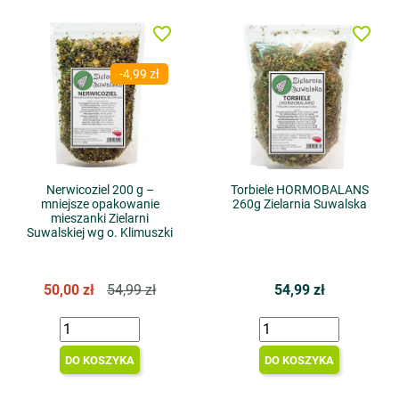
favorite_border
favorite_border
-4,99 zł
Nerwicoziel 200 g –
Torbiele HORMOBALANS
mniejsze opakowanie
260g Zielarnia Suwalska
mieszanki Zielarni
Suwalskiej wg o. Klimuszki
50,00 zł
54,99 zł
54,99 zł
DO KOSZYKA
DO KOSZYKA