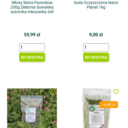
Włosy Skóra Paznokcie
Soda Oczyszczona Natur
200g Zielarnia Suwalska
Planet 1kg
autorska mieszanka ziół
59,99 zł
9,00 zł
DO KOSZYKA
DO KOSZYKA
favorite_border
favorite_border
-4,00 zł