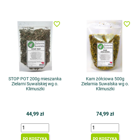
favorite_border
favorite_border
STOP POT 200g mieszanka
Kam żółciowa 500g
Zielarni Suwalskiej wg o.
Zielarnia Suwalska wg o.
Klimuszki
Klimuszki
44,99 zł
74,99 zł
DO KOSZYKA
DO KOSZYKA