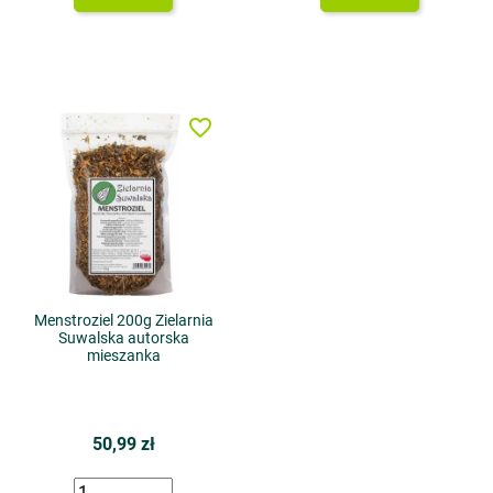
favorite_border
Menstroziel 200g Zielarnia
Suwalska autorska
mieszanka
50,99 zł