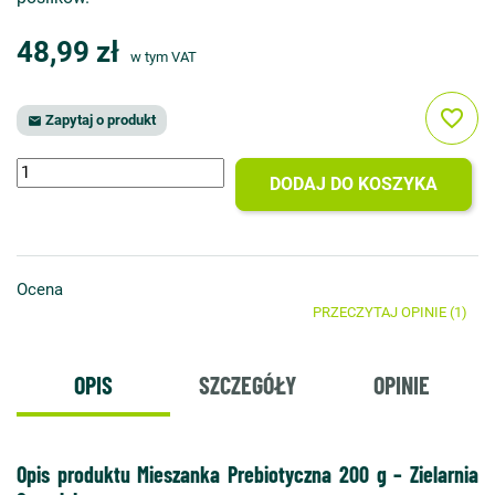
48,99 zł
w tym VAT
favorite_border
Zapytaj o produkt

DODAJ DO KOSZYKA
Ocena
PRZECZYTAJ OPINIE (1)
OPIS
SZCZEGÓŁY
OPINIE
Opis produktu Mieszanka Prebiotyczna 200 g – Zielarnia