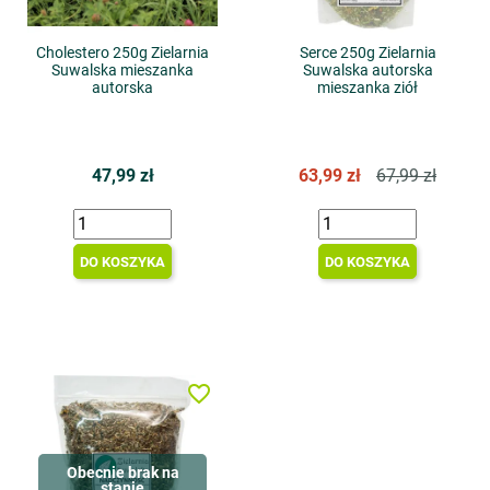
Cholestero 250g Zielarnia
Serce 250g Zielarnia
Suwalska mieszanka
Suwalska autorska
autorska
mieszanka ziół
47,99 zł
63,99 zł
67,99 zł
DO KOSZYKA
DO KOSZYKA
favorite_border
Obecnie brak na
stanie