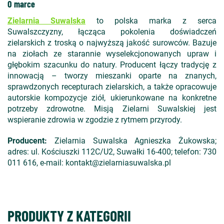
O marce
Zielarnia Suwalska
to polska marka z serca
Suwalszczyzny,
łącząca pokolenia doświadczeń
zielarskich z troską o najwyższą jakość surowc
ów. Bazuje
na zio
łach ze starannie wyselekcjonowanych upraw i
głębokim szacunku do natury. Producent łączy tradycję z
innowacją
– tworzy mieszanki oparte na znanych,
sprawdzonych recepturach zielarskich, a tak
że opracowuje
autorskie kompozycje zi
ó
ł, ukierunkowane na konkretne
potrzeby zdrowotne. Misją Zielarni Suwalskiej jest
wspieranie zdrowia w zgodzie z rytmem przyrody.
Producent:
Zielarnia Suwalska Agnieszka Żukowska;
adres: ul. Kościuszki 112C/U2, Suwałki 16-400; telefon: 730
011 616, e-mail: kontakt@zielarniasuwalska.pl
PRODUKTY Z KATEGORII