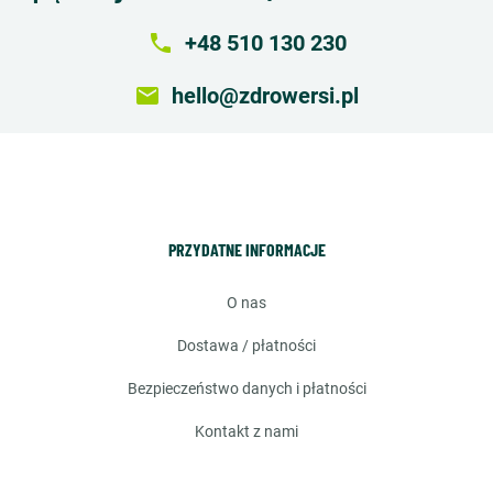
local_phone
+48 510 130 230
email
hello@zdrowersi.pl
PRZYDATNE INFORMACJE
o nas
dostawa / płatności
bezpieczeństwo danych i płatności
kontakt z nami